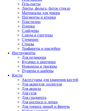
Гель-пасты
Ленты, фольга, битое стекло
Материалы для декора
Пигменты и втирки
Пластилин
Пленки
Слайдеры
Слюда и глиттеры
Стемпинг
Стразы
Трафареты и наклейки
Инструменты
Для педикюра
Кусачки и щипчики
Ножницы и твизеры
Пушеры и шаберы
Кисти
Аксессуары для хранения кистей
Для акригеля, полигеля
Для акрила
Для геля
Для градиента
Для росписи и лепки
Для тонких линий и френча
Наборы кистей