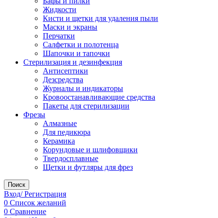
Бафы и пилки
Жидкости
Кисти и щетки для удаления пыли
Маски и экраны
Перчатки
Салфетки и полотенца
Шапочки и тапочки
Стерилизация и дезинфекция
Антисептики
Дезсредства
Журналы и индикаторы
Кровоостанавливающие средства
Пакеты для стерилизации
Фрезы
Алмазные
Для педикюра
Керамика
Корундовые и шлифовщики
Твердосплавные
Щетки и футляры для фрез
Поиск
Вход/ Регистрация
0
Список желаний
0
Сравнение