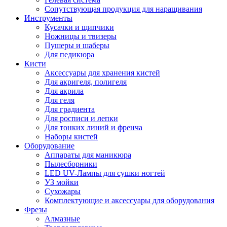
Сопутствующая продукция для наращивания
Инструменты
Кусачки и щипчики
Ножницы и твизеры
Пушеры и шаберы
Для педикюра
Кисти
Аксессуары для хранения кистей
Для акригеля, полигеля
Для акрила
Для геля
Для градиента
Для росписи и лепки
Для тонких линий и френча
Наборы кистей
Оборудование
Аппараты для маникюра
Пылесборники
LED UV-Лампы для сушки ногтей
УЗ мойки
Сухожары
Комплектующие и аксессуары для оборудования
Фрезы
Алмазные