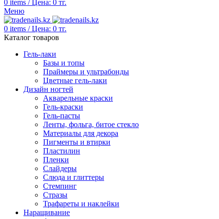
0
items
/
Цена:
0
тг.
Меню
0
items
/
Цена:
0
тг.
Каталог товаров
Гель-лаки
Базы и топы
Праймеры и ультрабонды
Цветные гель-лаки
Дизайн ногтей
Акварельные краски
Гель-краски
Гель-пасты
Ленты, фольга, битое стекло
Материалы для декора
Пигменты и втирки
Пластилин
Пленки
Слайдеры
Слюда и глиттеры
Стемпинг
Стразы
Трафареты и наклейки
Наращивание