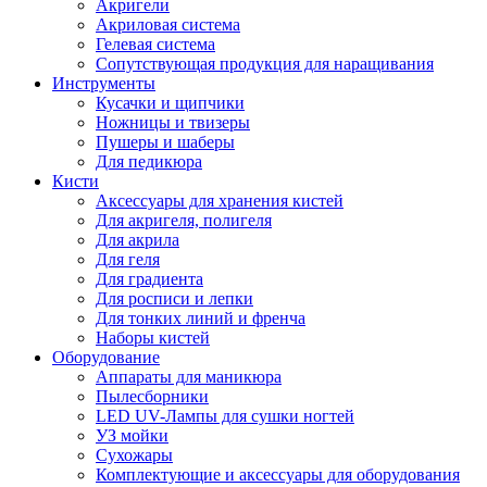
Акригели
Акриловая система
Гелевая система
Сопутствующая продукция для наращивания
Инструменты
Кусачки и щипчики
Ножницы и твизеры
Пушеры и шаберы
Для педикюра
Кисти
Аксессуары для хранения кистей
Для акригеля, полигеля
Для акрила
Для геля
Для градиента
Для росписи и лепки
Для тонких линий и френча
Наборы кистей
Оборудование
Аппараты для маникюра
Пылесборники
LED UV-Лампы для сушки ногтей
УЗ мойки
Сухожары
Комплектующие и аксессуары для оборудования