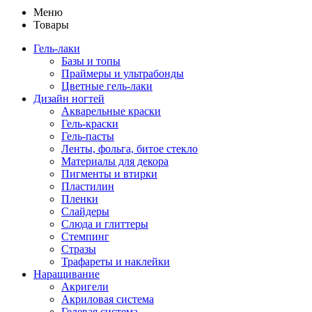
Меню
Товары
Гель-лаки
Базы и топы
Праймеры и ультрабонды
Цветные гель-лаки
Дизайн ногтей
Акварельные краски
Гель-краски
Гель-пасты
Ленты, фольга, битое стекло
Материалы для декора
Пигменты и втирки
Пластилин
Пленки
Слайдеры
Слюда и глиттеры
Стемпинг
Стразы
Трафареты и наклейки
Наращивание
Акригели
Акриловая система
Гелевая система