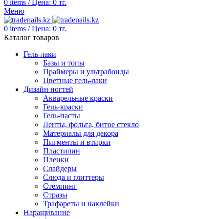
0
items
/
Цена:
0
тг.
Меню
0
items
/
Цена:
0
тг.
Каталог товаров
Гель-лаки
Базы и топы
Праймеры и ультрабонды
Цветные гель-лаки
Дизайн ногтей
Акварельные краски
Гель-краски
Гель-пасты
Ленты, фольга, битое стекло
Материалы для декора
Пигменты и втирки
Пластилин
Пленки
Слайдеры
Слюда и глиттеры
Стемпинг
Стразы
Трафареты и наклейки
Наращивание