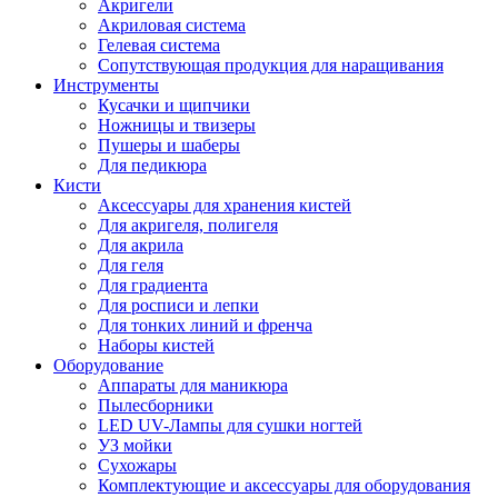
Акригели
Акриловая система
Гелевая система
Сопутствующая продукция для наращивания
Инструменты
Кусачки и щипчики
Ножницы и твизеры
Пушеры и шаберы
Для педикюра
Кисти
Аксессуары для хранения кистей
Для акригеля, полигеля
Для акрила
Для геля
Для градиента
Для росписи и лепки
Для тонких линий и френча
Наборы кистей
Оборудование
Аппараты для маникюра
Пылесборники
LED UV-Лампы для сушки ногтей
УЗ мойки
Сухожары
Комплектующие и аксессуары для оборудования