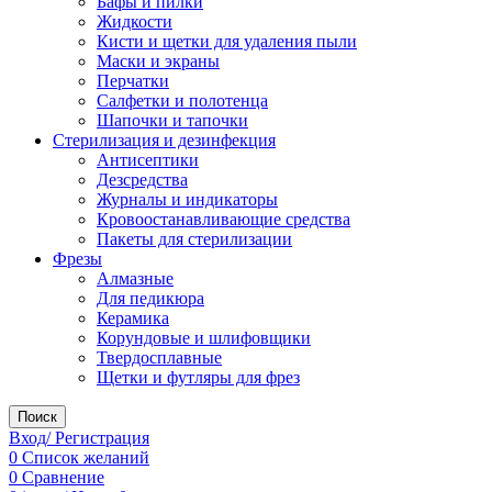
Бафы и пилки
Жидкости
Кисти и щетки для удаления пыли
Маски и экраны
Перчатки
Салфетки и полотенца
Шапочки и тапочки
Стерилизация и дезинфекция
Антисептики
Дезсредства
Журналы и индикаторы
Кровоостанавливающие средства
Пакеты для стерилизации
Фрезы
Алмазные
Для педикюра
Керамика
Корундовые и шлифовщики
Твердосплавные
Щетки и футляры для фрез
Поиск
Вход/ Регистрация
0
Список желаний
0
Сравнение