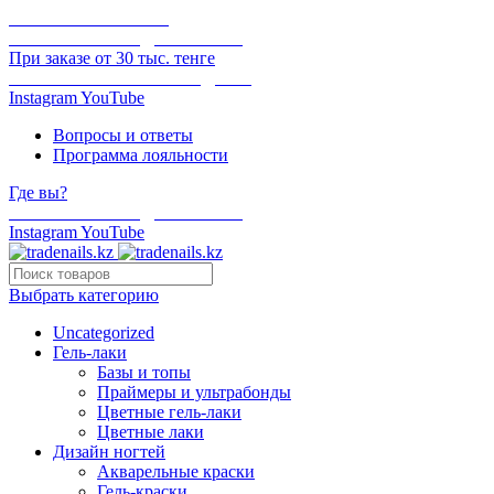
ОНЛАЙН ОПЛАТА
БЕСПЛАТНАЯ ДОСТАВКА
При заказе от 30 тыс. тенге
ОТГРУЗКА В ТОТ ЖЕ ДЕНЬ
Instagram
YouTube
Вопросы и ответы
Программа лояльности
Где вы?
БЕСПЛАТНАЯ ДОСТАВКА
Instagram
YouTube
Выбрать категорию
Uncategorized
Гель-лаки
Базы и топы
Праймеры и ультрабонды
Цветные гель-лаки
Цветные лаки
Дизайн ногтей
Акварельные краски
Гель-краски