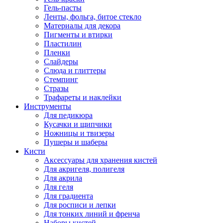
Гель-пасты
Ленты, фольга, битое стекло
Материалы для декора
Пигменты и втирки
Пластилин
Пленки
Слайдеры
Слюда и глиттеры
Стемпинг
Стразы
Трафареты и наклейки
Инструменты
Для педикюра
Кусачки и щипчики
Ножницы и твизеры
Пушеры и шаберы
Кисти
Аксессуары для хранения кистей
Для акригеля, полигеля
Для акрила
Для геля
Для градиента
Для росписи и лепки
Для тонких линий и френча
Наборы кистей