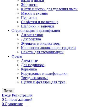
Бафы и пилки
Жидкости
Кисти и щетки для удаления пыли
Маски и экраны
Перчатки
Салфетки и полотенца
Шапочки и тапочки
Стерилизация и дезинфекция
Антисептики
Дезсредства
Журналы и индикаторы
Кровоостанавливающие средства
Пакеты для стерилизации
Фрезы
Алмазные
Для педикюра
Керамика
Корундовые и шлифовщики
Твердосплавные
Щетки и футляры для фрез
Поиск
Вход/ Регистрация
0
Список желаний
0
Сравнение