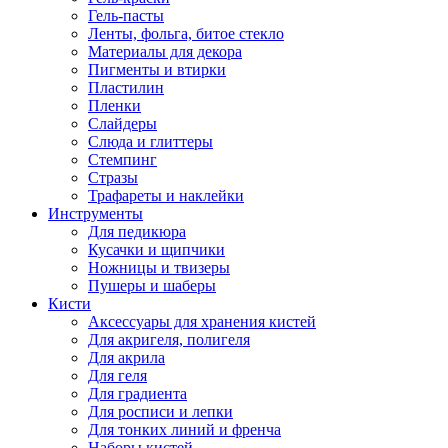
Гель-пасты
Ленты, фольга, битое стекло
Материалы для декора
Пигменты и втирки
Пластилин
Пленки
Слайдеры
Слюда и глиттеры
Стемпинг
Стразы
Трафареты и наклейки
Инструменты
Для педикюра
Кусачки и щипчики
Ножницы и твизеры
Пушеры и шаберы
Кисти
Аксессуары для хранения кистей
Для акригеля, полигеля
Для акрила
Для геля
Для градиента
Для росписи и лепки
Для тонких линий и френча
Наборы кистей