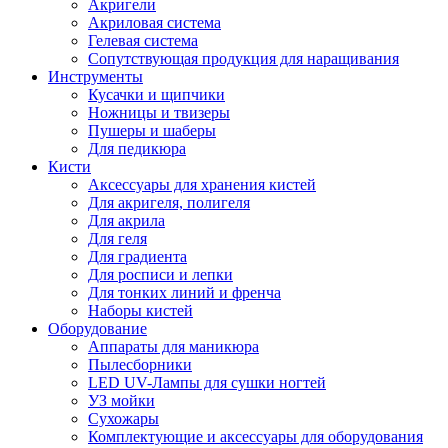
Акригели
Акриловая система
Гелевая система
Сопутствующая продукция для наращивания
Инструменты
Кусачки и щипчики
Ножницы и твизеры
Пушеры и шаберы
Для педикюра
Кисти
Аксессуары для хранения кистей
Для акригеля, полигеля
Для акрила
Для геля
Для градиента
Для росписи и лепки
Для тонких линий и френча
Наборы кистей
Оборудование
Аппараты для маникюра
Пылесборники
LED UV-Лампы для сушки ногтей
УЗ мойки
Сухожары
Комплектующие и аксессуары для оборудования