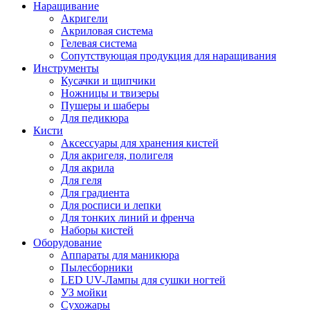
Наращивание
Акригели
Акриловая система
Гелевая система
Сопутствующая продукция для наращивания
Инструменты
Кусачки и щипчики
Ножницы и твизеры
Пушеры и шаберы
Для педикюра
Кисти
Аксессуары для хранения кистей
Для акригеля, полигеля
Для акрила
Для геля
Для градиента
Для росписи и лепки
Для тонких линий и френча
Наборы кистей
Оборудование
Аппараты для маникюра
Пылесборники
LED UV-Лампы для сушки ногтей
УЗ мойки
Сухожары