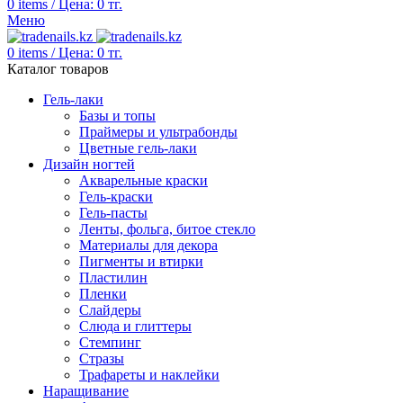
0
items
/
Цена:
0
тг.
Меню
0
items
/
Цена:
0
тг.
Каталог товаров
Гель-лаки
Базы и топы
Праймеры и ультрабонды
Цветные гель-лаки
Дизайн ногтей
Акварельные краски
Гель-краски
Гель-пасты
Ленты, фольга, битое стекло
Материалы для декора
Пигменты и втирки
Пластилин
Пленки
Слайдеры
Слюда и глиттеры
Стемпинг
Стразы
Трафареты и наклейки
Наращивание