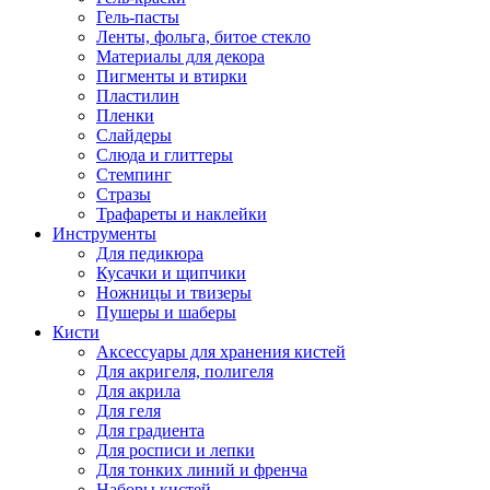
Гель-пасты
Ленты, фольга, битое стекло
Материалы для декора
Пигменты и втирки
Пластилин
Пленки
Слайдеры
Слюда и глиттеры
Стемпинг
Стразы
Трафареты и наклейки
Инструменты
Для педикюра
Кусачки и щипчики
Ножницы и твизеры
Пушеры и шаберы
Кисти
Аксессуары для хранения кистей
Для акригеля, полигеля
Для акрила
Для геля
Для градиента
Для росписи и лепки
Для тонких линий и френча
Наборы кистей