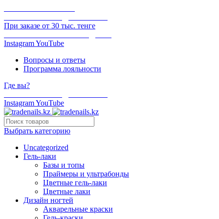
ОНЛАЙН ОПЛАТА
БЕСПЛАТНАЯ ДОСТАВКА
При заказе от 30 тыс. тенге
ОТГРУЗКА В ТОТ ЖЕ ДЕНЬ
Instagram
YouTube
Вопросы и ответы
Программа лояльности
Где вы?
БЕСПЛАТНАЯ ДОСТАВКА
Instagram
YouTube
Выбрать категорию
Uncategorized
Гель-лаки
Базы и топы
Праймеры и ультрабонды
Цветные гель-лаки
Цветные лаки
Дизайн ногтей
Акварельные краски
Гель-краски