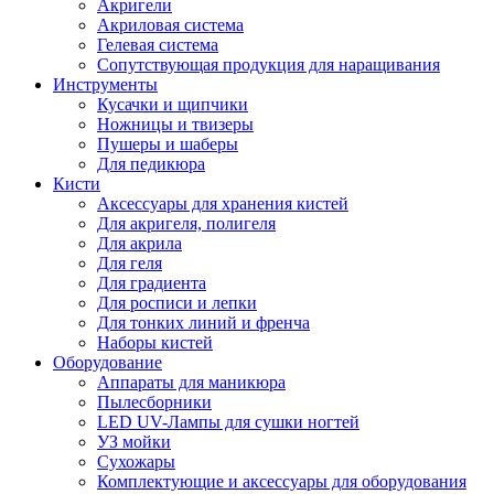
Акригели
Акриловая система
Гелевая система
Сопутствующая продукция для наращивания
Инструменты
Кусачки и щипчики
Ножницы и твизеры
Пушеры и шаберы
Для педикюра
Кисти
Аксессуары для хранения кистей
Для акригеля, полигеля
Для акрила
Для геля
Для градиента
Для росписи и лепки
Для тонких линий и френча
Наборы кистей
Оборудование
Аппараты для маникюра
Пылесборники
LED UV-Лампы для сушки ногтей
УЗ мойки
Сухожары
Комплектующие и аксессуары для оборудования