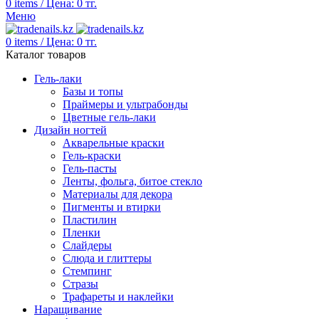
0
items
/
Цена:
0
тг.
Меню
0
items
/
Цена:
0
тг.
Каталог товаров
Гель-лаки
Базы и топы
Праймеры и ультрабонды
Цветные гель-лаки
Дизайн ногтей
Акварельные краски
Гель-краски
Гель-пасты
Ленты, фольга, битое стекло
Материалы для декора
Пигменты и втирки
Пластилин
Пленки
Слайдеры
Слюда и глиттеры
Стемпинг
Стразы
Трафареты и наклейки
Наращивание