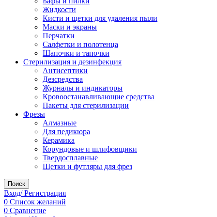
Бафы и пилки
Жидкости
Кисти и щетки для удаления пыли
Маски и экраны
Перчатки
Салфетки и полотенца
Шапочки и тапочки
Стерилизация и дезинфекция
Антисептики
Дезсредства
Журналы и индикаторы
Кровоостанавливающие средства
Пакеты для стерилизации
Фрезы
Алмазные
Для педикюра
Керамика
Корундовые и шлифовщики
Твердосплавные
Щетки и футляры для фрез
Поиск
Вход/ Регистрация
0
Список желаний
0
Сравнение