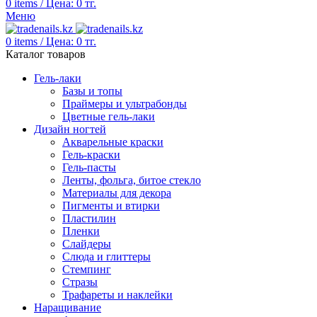
0
items
/
Цена:
0
тг.
Меню
0
items
/
Цена:
0
тг.
Каталог товаров
Гель-лаки
Базы и топы
Праймеры и ультрабонды
Цветные гель-лаки
Дизайн ногтей
Акварельные краски
Гель-краски
Гель-пасты
Ленты, фольга, битое стекло
Материалы для декора
Пигменты и втирки
Пластилин
Пленки
Слайдеры
Слюда и глиттеры
Стемпинг
Стразы
Трафареты и наклейки
Наращивание