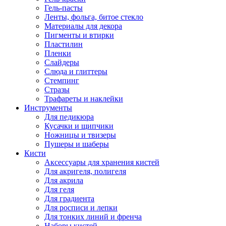
Гель-пасты
Ленты, фольга, битое стекло
Материалы для декора
Пигменты и втирки
Пластилин
Пленки
Слайдеры
Слюда и глиттеры
Стемпинг
Стразы
Трафареты и наклейки
Инструменты
Для педикюра
Кусачки и щипчики
Ножницы и твизеры
Пушеры и шаберы
Кисти
Аксессуары для хранения кистей
Для акригеля, полигеля
Для акрила
Для геля
Для градиента
Для росписи и лепки
Для тонких линий и френча
Наборы кистей