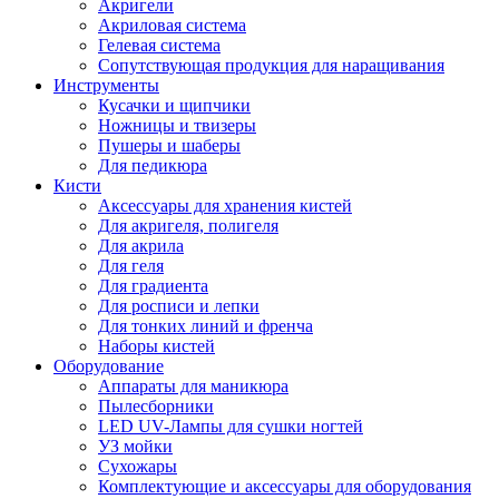
Акригели
Акриловая система
Гелевая система
Сопутствующая продукция для наращивания
Инструменты
Кусачки и щипчики
Ножницы и твизеры
Пушеры и шаберы
Для педикюра
Кисти
Аксессуары для хранения кистей
Для акригеля, полигеля
Для акрила
Для геля
Для градиента
Для росписи и лепки
Для тонких линий и френча
Наборы кистей
Оборудование
Аппараты для маникюра
Пылесборники
LED UV-Лампы для сушки ногтей
УЗ мойки
Сухожары
Комплектующие и аксессуары для оборудования