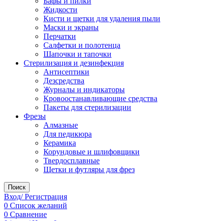
Бафы и пилки
Жидкости
Кисти и щетки для удаления пыли
Маски и экраны
Перчатки
Салфетки и полотенца
Шапочки и тапочки
Стерилизация и дезинфекция
Антисептики
Дезсредства
Журналы и индикаторы
Кровоостанавливающие средства
Пакеты для стерилизации
Фрезы
Алмазные
Для педикюра
Керамика
Корундовые и шлифовщики
Твердосплавные
Щетки и футляры для фрез
Поиск
Вход/ Регистрация
0
Список желаний
0
Сравнение