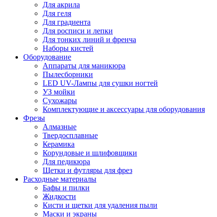
Для акрила
Для геля
Для градиента
Для росписи и лепки
Для тонких линий и френча
Наборы кистей
Оборудование
Аппараты для маникюра
Пылесборники
LED UV-Лампы для сушки ногтей
УЗ мойки
Сухожары
Комплектующие и аксессуары для оборудования
Фрезы
Алмазные
Твердосплавные
Керамика
Корундовые и шлифовщики
Для педикюра
Щетки и футляры для фрез
Расходные материалы
Бафы и пилки
Жидкости
Кисти и щетки для удаления пыли
Маски и экраны