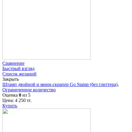
Сравнение
Быстрый взгляд
Список желаний
Закрыть
Штамп двойной и мини-скрапер Go Stamp (без глиттера),
Ограниченное количество
Оценка
0
из 5
Цена:
4 250
тг.
Купить