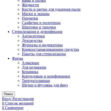
Бафы и пилки
Жидкости
Кисти и щетки для удаления пыли
Маски и экраны
Перчатки
Салфетки и полотенца
Шапочки и тапочки
Стерилизация и дезинфекция
Антисептики
Дезсредства
Журналы и индикаторы
Кровоостанавливающие средства
Пакеты для стерилизации
Фрезы
Алмазные
Для педикюра
Керамика
Корундовые и шлифовщики
Твердосплавные
Щетки и футляры для фрез
Поиск
Вход/ Регистрация
0
Список желаний
0
Сравнение