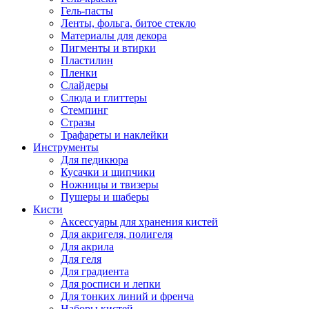
Гель-пасты
Ленты, фольга, битое стекло
Материалы для декора
Пигменты и втирки
Пластилин
Пленки
Слайдеры
Слюда и глиттеры
Стемпинг
Стразы
Трафареты и наклейки
Инструменты
Для педикюра
Кусачки и щипчики
Ножницы и твизеры
Пушеры и шаберы
Кисти
Аксессуары для хранения кистей
Для акригеля, полигеля
Для акрила
Для геля
Для градиента
Для росписи и лепки
Для тонких линий и френча
Наборы кистей