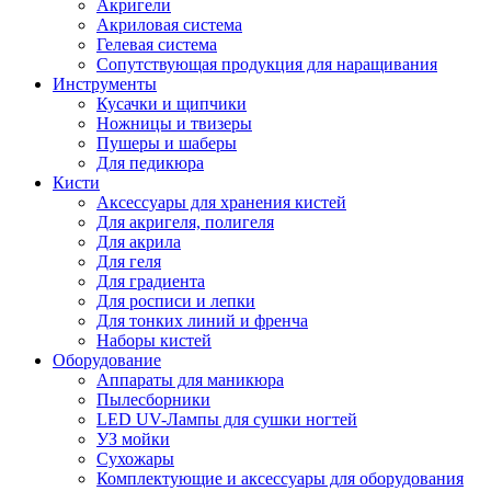
Акригели
Акриловая система
Гелевая система
Сопутствующая продукция для наращивания
Инструменты
Кусачки и щипчики
Ножницы и твизеры
Пушеры и шаберы
Для педикюра
Кисти
Аксессуары для хранения кистей
Для акригеля, полигеля
Для акрила
Для геля
Для градиента
Для росписи и лепки
Для тонких линий и френча
Наборы кистей
Оборудование
Аппараты для маникюра
Пылесборники
LED UV-Лампы для сушки ногтей
УЗ мойки
Сухожары
Комплектующие и аксессуары для оборудования