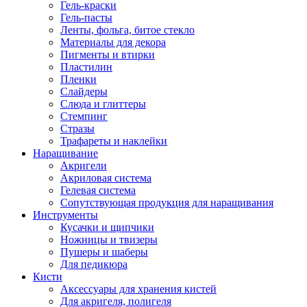
Гель-краски
Гель-пасты
Ленты, фольга, битое стекло
Материалы для декора
Пигменты и втирки
Пластилин
Пленки
Слайдеры
Слюда и глиттеры
Стемпинг
Стразы
Трафареты и наклейки
Наращивание
Акригели
Акриловая система
Гелевая система
Сопутствующая продукция для наращивания
Инструменты
Кусачки и щипчики
Ножницы и твизеры
Пушеры и шаберы
Для педикюра
Кисти
Аксессуары для хранения кистей
Для акригеля, полигеля