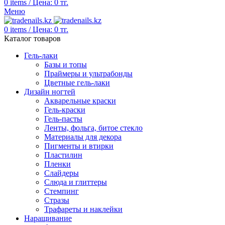
0
items
/
Цена:
0
тг.
Меню
0
items
/
Цена:
0
тг.
Каталог товаров
Гель-лаки
Базы и топы
Праймеры и ультрабонды
Цветные гель-лаки
Дизайн ногтей
Акварельные краски
Гель-краски
Гель-пасты
Ленты, фольга, битое стекло
Материалы для декора
Пигменты и втирки
Пластилин
Пленки
Слайдеры
Слюда и глиттеры
Стемпинг
Стразы
Трафареты и наклейки
Наращивание