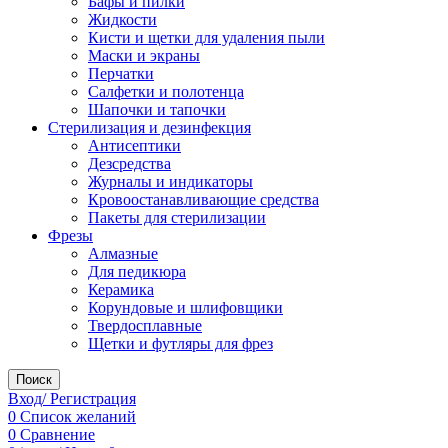
Бафы и пилки
Жидкости
Кисти и щетки для удаления пыли
Маски и экраны
Перчатки
Салфетки и полотенца
Шапочки и тапочки
Стерилизация и дезинфекция
Антисептики
Дезсредства
Журналы и индикаторы
Кровоостанавливающие средства
Пакеты для стерилизации
Фрезы
Алмазные
Для педикюра
Керамика
Корундовые и шлифовщики
Твердосплавные
Щетки и футляры для фрез
Поиск
Вход/ Регистрация
0
Список желаний
0
Сравнение