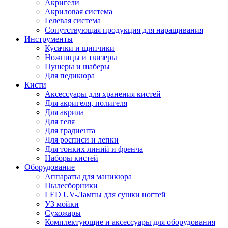
Акригели
Акриловая система
Гелевая система
Сопутствующая продукция для наращивания
Инструменты
Кусачки и щипчики
Ножницы и твизеры
Пушеры и шаберы
Для педикюра
Кисти
Аксессуары для хранения кистей
Для акригеля, полигеля
Для акрила
Для геля
Для градиента
Для росписи и лепки
Для тонких линий и френча
Наборы кистей
Оборудование
Аппараты для маникюра
Пылесборники
LED UV-Лампы для сушки ногтей
УЗ мойки
Сухожары
Комплектующие и аксессуары для оборудования