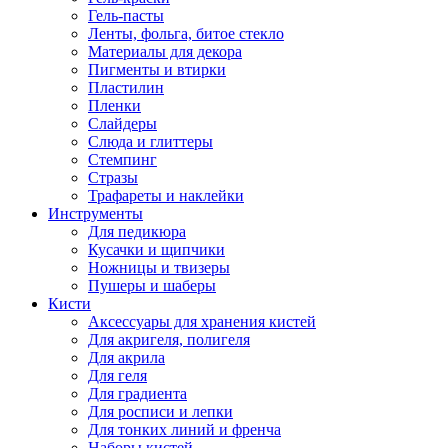
Гель-пасты
Ленты, фольга, битое стекло
Материалы для декора
Пигменты и втирки
Пластилин
Пленки
Слайдеры
Слюда и глиттеры
Стемпинг
Стразы
Трафареты и наклейки
Инструменты
Для педикюра
Кусачки и щипчики
Ножницы и твизеры
Пушеры и шаберы
Кисти
Аксессуары для хранения кистей
Для акригеля, полигеля
Для акрила
Для геля
Для градиента
Для росписи и лепки
Для тонких линий и френча
Наборы кистей