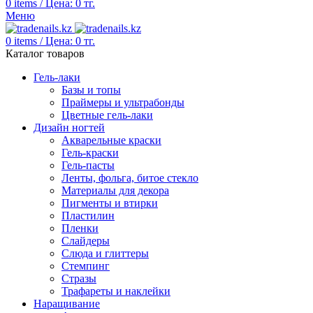
0
items
/
Цена:
0
тг.
Меню
0
items
/
Цена:
0
тг.
Каталог товаров
Гель-лаки
Базы и топы
Праймеры и ультрабонды
Цветные гель-лаки
Дизайн ногтей
Акварельные краски
Гель-краски
Гель-пасты
Ленты, фольга, битое стекло
Материалы для декора
Пигменты и втирки
Пластилин
Пленки
Слайдеры
Слюда и глиттеры
Стемпинг
Стразы
Трафареты и наклейки
Наращивание