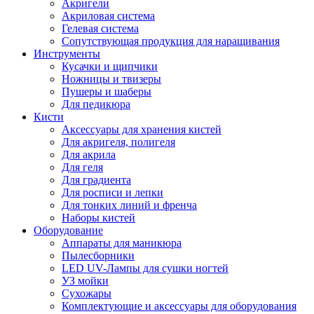
Акригели
Акриловая система
Гелевая система
Сопутствующая продукция для наращивания
Инструменты
Кусачки и щипчики
Ножницы и твизеры
Пушеры и шаберы
Для педикюра
Кисти
Аксессуары для хранения кистей
Для акригеля, полигеля
Для акрила
Для геля
Для градиента
Для росписи и лепки
Для тонких линий и френча
Наборы кистей
Оборудование
Аппараты для маникюра
Пылесборники
LED UV-Лампы для сушки ногтей
УЗ мойки
Сухожары
Комплектующие и аксессуары для оборудования