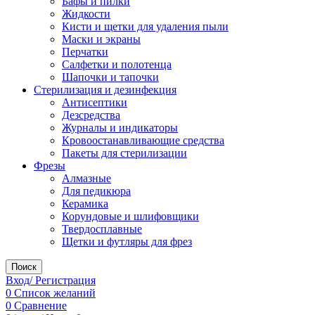
Бафы и пилки
Жидкости
Кисти и щетки для удаления пыли
Маски и экраны
Перчатки
Салфетки и полотенца
Шапочки и тапочки
Стерилизация и дезинфекция
Антисептики
Дезсредства
Журналы и индикаторы
Кровоостанавливающие средства
Пакеты для стерилизации
Фрезы
Алмазные
Для педикюра
Керамика
Корундовые и шлифовщики
Твердосплавные
Щетки и футляры для фрез
Поиск
Вход/ Регистрация
0
Список желаний
0
Сравнение