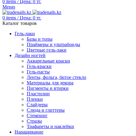
0
items
/
Цена:
0
тг.
Меню
0
items
/
Цена:
0
тг.
Каталог товаров
Гель-лаки
Базы и топы
Праймеры и ультрабонды
Цветные гель-лаки
Дизайн ногтей
Акварельные краски
Гель-краски
Гель-пасты
Ленты, фольга, битое стекло
Материалы для декора
Пигменты и втирки
Пластилин
Пленки
Слайдеры
Слюда и глиттеры
Стемпинг
Стразы
Трафареты и наклейки
Наращивание