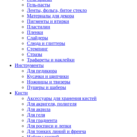
Гель-пасты
Ленты, фольга, битое стекло
Материалы для декора
Пигменты и втирки
Пластилин
Пленки
Слайдеры
Слюда и глиттеры
Стемпинг
Стразы
Трафареты и наклейки
Инструменты
Для педикюра
Кусачки и щипчики
Ножницы и твизеры
Пушеры и шаберы
Кисти
Аксессуары для хранения кистей
Для акригеля, полигеля
Для акрила
Для геля
Для градиента
Для росписи и лепки
Для тонких линий и френча
Наборы кистей