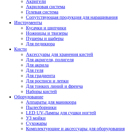
Акригели
Акриловая система
Гелевая система
Сопутствующая продукция для наращивания
Инструменты
Кусачки и щипчики
Ножницы и твизеры
Пушеры и шаберы
Для педикюра
Кисти
Аксессуары для хранения кистей
Для акригеля, полигеля
Для акрила
Для геля
Для градиента
Для росписи и лепки
Для тонких линий и френча
Наборы кистей
Оборудование
Аппараты для маникюра
Пылесборники
LED UV-Лампы для сушки ногтей
УЗ мойки
Сухожары
Комплектующие и аксессуары для оборудования