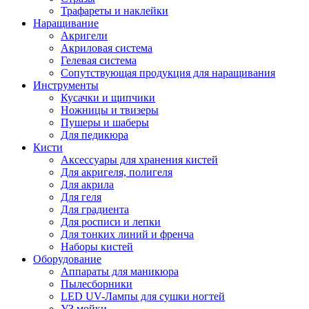
Трафареты и наклейки
Наращивание
Акригели
Акриловая система
Гелевая система
Сопутствующая продукция для наращивания
Инструменты
Кусачки и щипчики
Ножницы и твизеры
Пушеры и шаберы
Для педикюра
Кисти
Аксессуары для хранения кистей
Для акригеля, полигеля
Для акрила
Для геля
Для градиента
Для росписи и лепки
Для тонких линий и френча
Наборы кистей
Оборудование
Аппараты для маникюра
Пылесборники
LED UV-Лампы для сушки ногтей
УЗ мойки