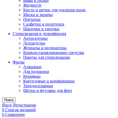
Бафы и пилки
Жидкости
Кисти и щетки для удаления пыли
Маски и экраны
Перчатки
Салфетки и полотенца
Шапочки и тапочки
Стерилизация и дезинфекция
Антисептики
Дезсредства
Журналы и индикаторы
Кровоостанавливающие средства
Пакеты для стерилизации
Фрезы
Алмазные
Для педикюра
Керамика
Корундовые и шлифовщики
Твердосплавные
Щетки и футляры для фрез
Поиск
Вход/ Регистрация
0
Список желаний
0
Сравнение