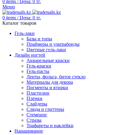
0
items
/
Цена:
0
тг.
Меню
0
items
/
Цена:
0
тг.
Каталог товаров
Гель-лаки
Базы и топы
Праймеры и ультрабонды
Цветные гель-лаки
Дизайн ногтей
Акварельные краски
Гель-краски
Гель-пасты
Ленты, фольга, битое стекло
Материалы для декора
Пигменты и втирки
Пластилин
Пленки
Слайдеры
Слюда и глиттеры
Стемпинг
Стразы
Трафареты и наклейки
Наращивание