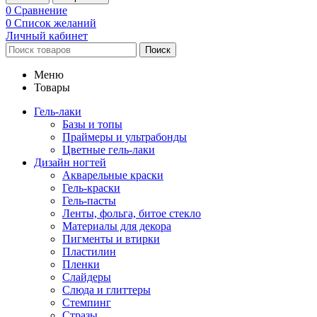
0
Сравнение
0
Список желаний
Личный кабинет
Поиск
Меню
Товары
Гель-лаки
Базы и топы
Праймеры и ультрабонды
Цветные гель-лаки
Дизайн ногтей
Акварельные краски
Гель-краски
Гель-пасты
Ленты, фольга, битое стекло
Материалы для декора
Пигменты и втирки
Пластилин
Пленки
Слайдеры
Слюда и глиттеры
Стемпинг
Стразы