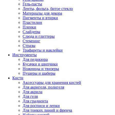
Гель-пасты
Ленты, фольга, битое стекло
Материалы для декора
Пигменты и втирки
Пластилин
Пленки
Слайдеры
Слюда и глиттеры
Стемпинг
Стразы
Трафареты и наклейки
Инструменты
Для педикюра
Кусачки и щипчики
Ножницы и твизеры
Пушеры и шаберы
Кисти
Аксессуары для хранения кистей
Для акригеля, полигеля
Для акрила
Для геля
Для градиента
Для росписи и лепки
Для тонких линий и френча
Наборы кистей