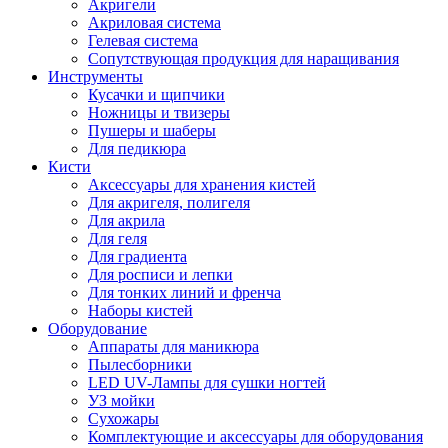
Акригели
Акриловая система
Гелевая система
Сопутствующая продукция для наращивания
Инструменты
Кусачки и щипчики
Ножницы и твизеры
Пушеры и шаберы
Для педикюра
Кисти
Аксессуары для хранения кистей
Для акригеля, полигеля
Для акрила
Для геля
Для градиента
Для росписи и лепки
Для тонких линий и френча
Наборы кистей
Оборудование
Аппараты для маникюра
Пылесборники
LED UV-Лампы для сушки ногтей
УЗ мойки
Сухожары
Комплектующие и аксессуары для оборудования