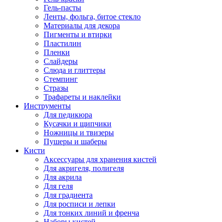
Гель-пасты
Ленты, фольга, битое стекло
Материалы для декора
Пигменты и втирки
Пластилин
Пленки
Слайдеры
Слюда и глиттеры
Стемпинг
Стразы
Трафареты и наклейки
Инструменты
Для педикюра
Кусачки и щипчики
Ножницы и твизеры
Пушеры и шаберы
Кисти
Аксессуары для хранения кистей
Для акригеля, полигеля
Для акрила
Для геля
Для градиента
Для росписи и лепки
Для тонких линий и френча
Наборы кистей