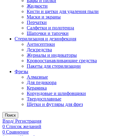
Бафы и пилки
Жидкости
Кисти и щетки для удаления пыли
Маски и экраны
Перчатки
Салфетки и полотенца
Шапочки и тапочки
Стерилизация и дезинфекция
Антисептики
Дезсредства
Журналы и индикаторы
Кровоостанавливающие средства
Пакеты для стерилизации
Фрезы
Алмазные
Для педикюра
Керамика
Корундовые и шлифовщики
Твердосплавные
Щетки и футляры для фрез
Поиск
Вход/ Регистрация
0
Список желаний
0
Сравнение