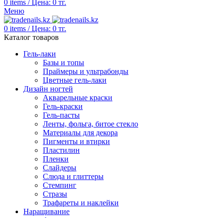
0
items
/
Цена:
0
тг.
Меню
0
items
/
Цена:
0
тг.
Каталог товаров
Гель-лаки
Базы и топы
Праймеры и ультрабонды
Цветные гель-лаки
Дизайн ногтей
Акварельные краски
Гель-краски
Гель-пасты
Ленты, фольга, битое стекло
Материалы для декора
Пигменты и втирки
Пластилин
Пленки
Слайдеры
Слюда и глиттеры
Стемпинг
Стразы
Трафареты и наклейки
Наращивание