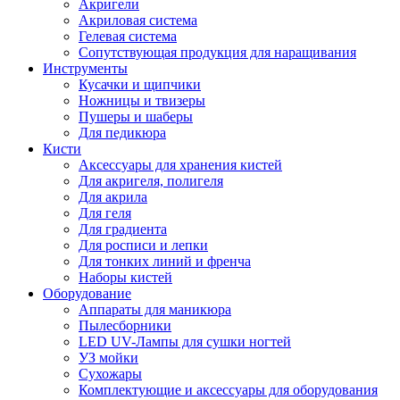
Акригели
Акриловая система
Гелевая система
Сопутствующая продукция для наращивания
Инструменты
Кусачки и щипчики
Ножницы и твизеры
Пушеры и шаберы
Для педикюра
Кисти
Аксессуары для хранения кистей
Для акригеля, полигеля
Для акрила
Для геля
Для градиента
Для росписи и лепки
Для тонких линий и френча
Наборы кистей
Оборудование
Аппараты для маникюра
Пылесборники
LED UV-Лампы для сушки ногтей
УЗ мойки
Сухожары
Комплектующие и аксессуары для оборудования