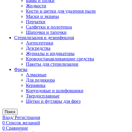
Бафы и пилки
Жидкости
Кисти и щетки для удаления пыли
Маски и экраны
Перчатки
Салфетки и полотенца
Шапочки и тапочки
Стерилизация и дезинфекция
Антисептики
Дезсредства
Журналы и индикаторы
Кровоостанавливающие средства
Пакеты для стерилизации
Фрезы
Алмазные
Для педикюра
Керамика
Корундовые и шлифовщики
Твердосплавные
Щетки и футляры для фрез
Поиск
Вход/ Регистрация
0
Список желаний
0
Сравнение