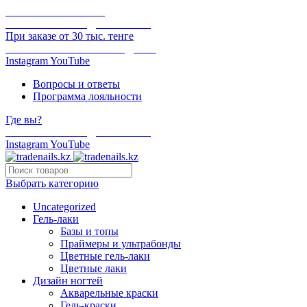
ОНЛАЙН ОПЛАТА
БЕСПЛАТНАЯ ДОСТАВКА
При заказе от 30 тыс. тенге
ОТГРУЗКА В ТОТ ЖЕ ДЕНЬ
Instagram
YouTube
Вопросы и ответы
Программа лояльности
Где вы?
БЕСПЛАТНАЯ ДОСТАВКА
Instagram
YouTube
Выбрать категорию
Uncategorized
Гель-лаки
Базы и топы
Праймеры и ультрабонды
Цветные гель-лаки
Цветные лаки
Дизайн ногтей
Акварельные краски
Гель-краски