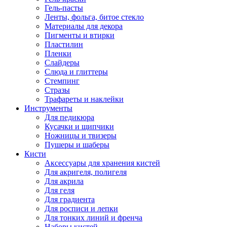
Гель-пасты
Ленты, фольга, битое стекло
Материалы для декора
Пигменты и втирки
Пластилин
Пленки
Слайдеры
Слюда и глиттеры
Стемпинг
Стразы
Трафареты и наклейки
Инструменты
Для педикюра
Кусачки и щипчики
Ножницы и твизеры
Пушеры и шаберы
Кисти
Аксессуары для хранения кистей
Для акригеля, полигеля
Для акрила
Для геля
Для градиента
Для росписи и лепки
Для тонких линий и френча
Наборы кистей