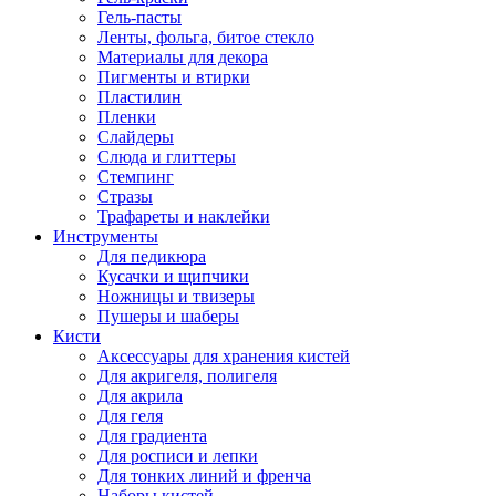
Гель-пасты
Ленты, фольга, битое стекло
Материалы для декора
Пигменты и втирки
Пластилин
Пленки
Слайдеры
Слюда и глиттеры
Стемпинг
Стразы
Трафареты и наклейки
Инструменты
Для педикюра
Кусачки и щипчики
Ножницы и твизеры
Пушеры и шаберы
Кисти
Аксессуары для хранения кистей
Для акригеля, полигеля
Для акрила
Для геля
Для градиента
Для росписи и лепки
Для тонких линий и френча
Наборы кистей