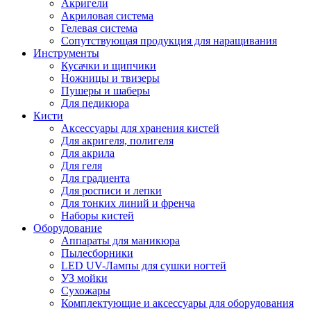
Акригели
Акриловая система
Гелевая система
Сопутствующая продукция для наращивания
Инструменты
Кусачки и щипчики
Ножницы и твизеры
Пушеры и шаберы
Для педикюра
Кисти
Аксессуары для хранения кистей
Для акригеля, полигеля
Для акрила
Для геля
Для градиента
Для росписи и лепки
Для тонких линий и френча
Наборы кистей
Оборудование
Аппараты для маникюра
Пылесборники
LED UV-Лампы для сушки ногтей
УЗ мойки
Сухожары
Комплектующие и аксессуары для оборудования