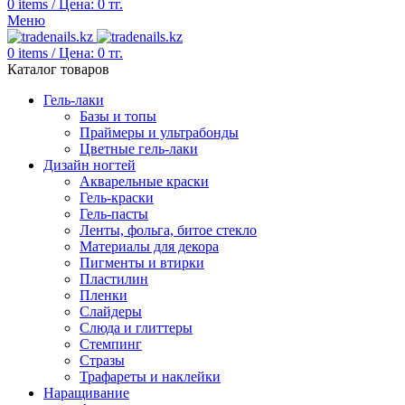
0
items
/
Цена:
0
тг.
Меню
0
items
/
Цена:
0
тг.
Каталог товаров
Гель-лаки
Базы и топы
Праймеры и ультрабонды
Цветные гель-лаки
Дизайн ногтей
Акварельные краски
Гель-краски
Гель-пасты
Ленты, фольга, битое стекло
Материалы для декора
Пигменты и втирки
Пластилин
Пленки
Слайдеры
Слюда и глиттеры
Стемпинг
Стразы
Трафареты и наклейки
Наращивание