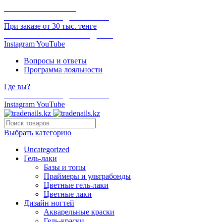
ОНЛАЙН ОПЛАТА
БЕСПЛАТНАЯ ДОСТАВКА
При заказе от 30 тыс. тенге
ОТГРУЗКА В ТОТ ЖЕ ДЕНЬ
Instagram
YouTube
Вопросы и ответы
Программа лояльности
Где вы?
БЕСПЛАТНАЯ ДОСТАВКА
Instagram
YouTube
Выбрать категорию
Uncategorized
Гель-лаки
Базы и топы
Праймеры и ультрабонды
Цветные гель-лаки
Цветные лаки
Дизайн ногтей
Акварельные краски
Гель-краски