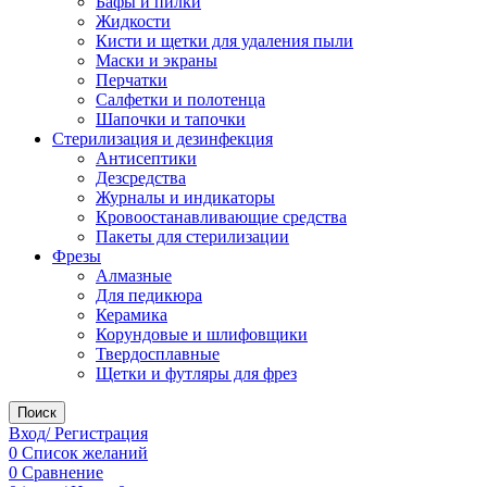
Бафы и пилки
Жидкости
Кисти и щетки для удаления пыли
Маски и экраны
Перчатки
Салфетки и полотенца
Шапочки и тапочки
Стерилизация и дезинфекция
Антисептики
Дезсредства
Журналы и индикаторы
Кровоостанавливающие средства
Пакеты для стерилизации
Фрезы
Алмазные
Для педикюра
Керамика
Корундовые и шлифовщики
Твердосплавные
Щетки и футляры для фрез
Поиск
Вход/ Регистрация
0
Список желаний
0
Сравнение