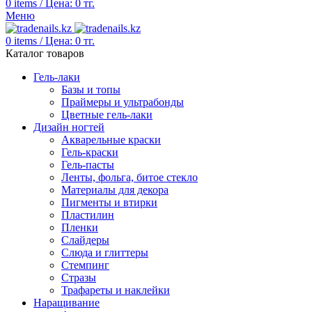
0
items
/
Цена:
0
тг.
Меню
0
items
/
Цена:
0
тг.
Каталог товаров
Гель-лаки
Базы и топы
Праймеры и ультрабонды
Цветные гель-лаки
Дизайн ногтей
Акварельные краски
Гель-краски
Гель-пасты
Ленты, фольга, битое стекло
Материалы для декора
Пигменты и втирки
Пластилин
Пленки
Слайдеры
Слюда и глиттеры
Стемпинг
Стразы
Трафареты и наклейки
Наращивание