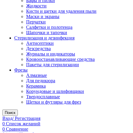
Бафы и пилки
Жидкости
Кисти и щетки для удаления пыли
Маски и экраны
Перчатки
Салфетки и полотенца
Шапочки и тапочки
Стерилизация и дезинфекция
Антисептики
Дезсредства
Журналы и индикаторы
Кровоостанавливающие средства
Пакеты для стерилизации
Фрезы
Алмазные
Для педикюра
Керамика
Корундовые и шлифовщики
Твердосплавные
Щетки и футляры для фрез
Поиск
Вход/ Регистрация
0
Список желаний
0
Сравнение