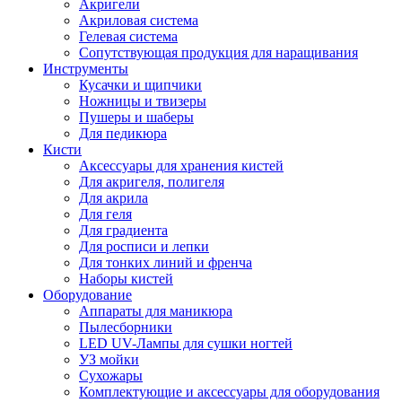
Акригели
Акриловая система
Гелевая система
Сопутствующая продукция для наращивания
Инструменты
Кусачки и щипчики
Ножницы и твизеры
Пушеры и шаберы
Для педикюра
Кисти
Аксессуары для хранения кистей
Для акригеля, полигеля
Для акрила
Для геля
Для градиента
Для росписи и лепки
Для тонких линий и френча
Наборы кистей
Оборудование
Аппараты для маникюра
Пылесборники
LED UV-Лампы для сушки ногтей
УЗ мойки
Сухожары
Комплектующие и аксессуары для оборудования