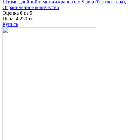
Штамп двойной и мини-скрапер Go Stamp (без глиттера),
Ограниченное количество
Оценка
0
из 5
Цена:
4 250
тг.
Купить