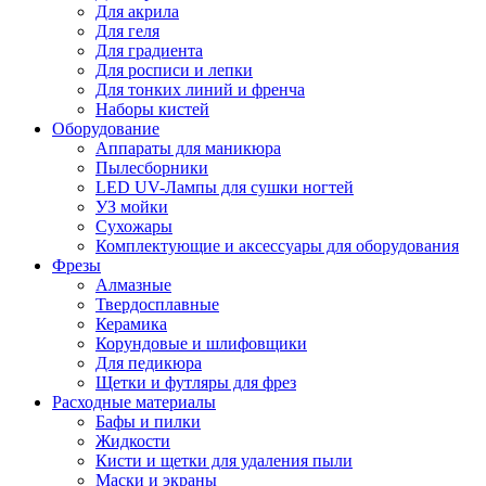
Для акрила
Для геля
Для градиента
Для росписи и лепки
Для тонких линий и френча
Наборы кистей
Оборудование
Аппараты для маникюра
Пылесборники
LED UV-Лампы для сушки ногтей
УЗ мойки
Сухожары
Комплектующие и аксессуары для оборудования
Фрезы
Алмазные
Твердосплавные
Керамика
Корундовые и шлифовщики
Для педикюра
Щетки и футляры для фрез
Расходные материалы
Бафы и пилки
Жидкости
Кисти и щетки для удаления пыли
Маски и экраны