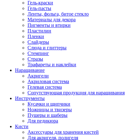
Гель-краски
Гель-пасты
Ленты, фольга, битое стекло
Материалы для декора
Пигменты и втирки
Пластилин
Пленки
Слайдеры
Слюда и глиттеры
Стемпинг
Стразы
Трафареты и наклейки
Наращивание
Акригели
Акриловая система
Гелевая система
Сопутствующая продукция для наращивания
Инструменты
Кусачки и щипчики
Ножницы и твизеры
Пушеры и шаберы
Для педикюра
Кисти
Аксессуары для хранения кистей
Для акригеля, полигеля