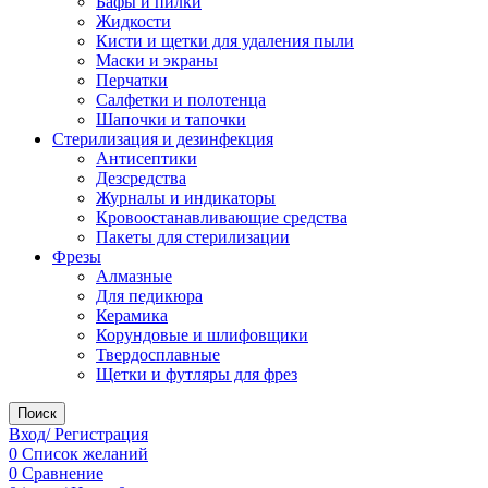
Бафы и пилки
Жидкости
Кисти и щетки для удаления пыли
Маски и экраны
Перчатки
Салфетки и полотенца
Шапочки и тапочки
Стерилизация и дезинфекция
Антисептики
Дезсредства
Журналы и индикаторы
Кровоостанавливающие средства
Пакеты для стерилизации
Фрезы
Алмазные
Для педикюра
Керамика
Корундовые и шлифовщики
Твердосплавные
Щетки и футляры для фрез
Поиск
Вход/ Регистрация
0
Список желаний
0
Сравнение