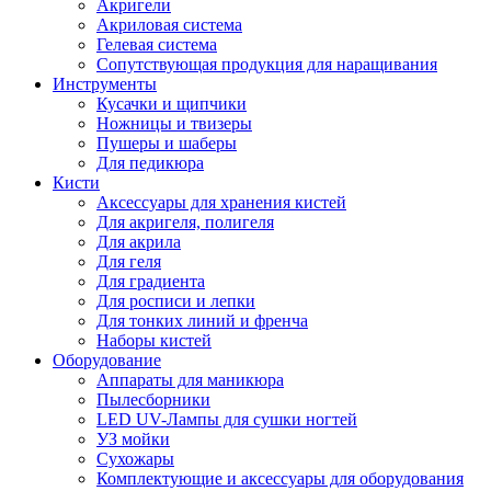
Акригели
Акриловая система
Гелевая система
Сопутствующая продукция для наращивания
Инструменты
Кусачки и щипчики
Ножницы и твизеры
Пушеры и шаберы
Для педикюра
Кисти
Аксессуары для хранения кистей
Для акригеля, полигеля
Для акрила
Для геля
Для градиента
Для росписи и лепки
Для тонких линий и френча
Наборы кистей
Оборудование
Аппараты для маникюра
Пылесборники
LED UV-Лампы для сушки ногтей
УЗ мойки
Сухожары
Комплектующие и аксессуары для оборудования