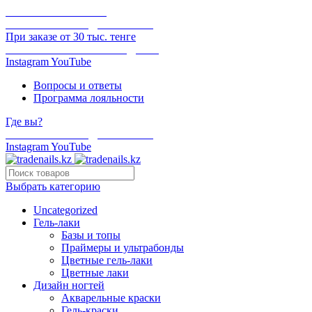
ОНЛАЙН ОПЛАТА
БЕСПЛАТНАЯ ДОСТАВКА
При заказе от 30 тыс. тенге
ОТГРУЗКА В ТОТ ЖЕ ДЕНЬ
Instagram
YouTube
Вопросы и ответы
Программа лояльности
Где вы?
БЕСПЛАТНАЯ ДОСТАВКА
Instagram
YouTube
Выбрать категорию
Uncategorized
Гель-лаки
Базы и топы
Праймеры и ультрабонды
Цветные гель-лаки
Цветные лаки
Дизайн ногтей
Акварельные краски
Гель-краски