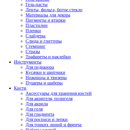
Гель-пасты
Ленты, фольга, битое стекло
Материалы для декора
Пигменты и втирки
Пластилин
Пленки
Слайдеры
Слюда и глиттеры
Стемпинг
Стразы
Трафареты и наклейки
Инструменты
Для педикюра
Кусачки и щипчики
Ножницы и твизеры
Пушеры и шаберы
Кисти
Аксессуары для хранения кистей
Для акригеля, полигеля
Для акрила
Для геля
Для градиента
Для росписи и лепки
Для тонких линий и френча
Наборы кистей