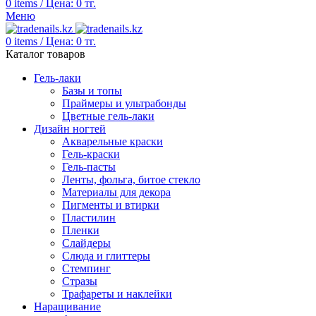
0
items
/
Цена:
0
тг.
Меню
0
items
/
Цена:
0
тг.
Каталог товаров
Гель-лаки
Базы и топы
Праймеры и ультрабонды
Цветные гель-лаки
Дизайн ногтей
Акварельные краски
Гель-краски
Гель-пасты
Ленты, фольга, битое стекло
Материалы для декора
Пигменты и втирки
Пластилин
Пленки
Слайдеры
Слюда и глиттеры
Стемпинг
Стразы
Трафареты и наклейки
Наращивание