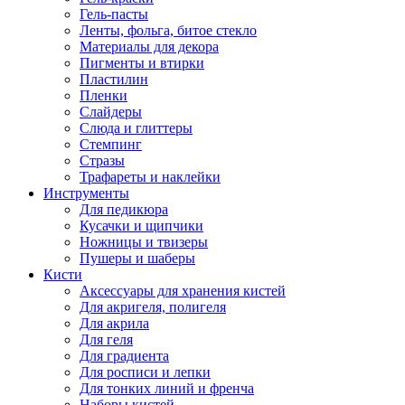
Гель-пасты
Ленты, фольга, битое стекло
Материалы для декора
Пигменты и втирки
Пластилин
Пленки
Слайдеры
Слюда и глиттеры
Стемпинг
Стразы
Трафареты и наклейки
Инструменты
Для педикюра
Кусачки и щипчики
Ножницы и твизеры
Пушеры и шаберы
Кисти
Аксессуары для хранения кистей
Для акригеля, полигеля
Для акрила
Для геля
Для градиента
Для росписи и лепки
Для тонких линий и френча
Наборы кистей