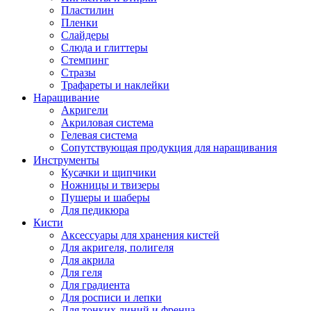
Пластилин
Пленки
Слайдеры
Слюда и глиттеры
Стемпинг
Стразы
Трафареты и наклейки
Наращивание
Акригели
Акриловая система
Гелевая система
Сопутствующая продукция для наращивания
Инструменты
Кусачки и щипчики
Ножницы и твизеры
Пушеры и шаберы
Для педикюра
Кисти
Аксессуары для хранения кистей
Для акригеля, полигеля
Для акрила
Для геля
Для градиента
Для росписи и лепки
Для тонких линий и френча