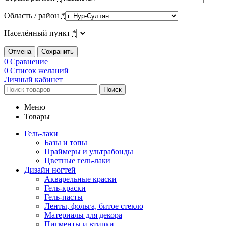
Область / район
*
Населённый пункт
*
Отмена
Сохранить
0
Сравнение
0
Список желаний
Личный кабинет
Поиск
Меню
Товары
Гель-лаки
Базы и топы
Праймеры и ультрабонды
Цветные гель-лаки
Дизайн ногтей
Акварельные краски
Гель-краски
Гель-пасты
Ленты, фольга, битое стекло
Материалы для декора
Пигменты и втирки