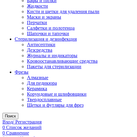
Бафы и пилки
Жидкости
Кисти и щетки для удаления пыли
Маски и экраны
Перчатки
Салфетки и полотенца
Шапочки и тапочки
Стерилизация и дезинфекция
Антисептики
Дезсредства
Журналы и индикаторы
Кровоостанавливающие средства
Пакеты для стерилизации
Фрезы
Алмазные
Для педикюра
Керамика
Корундовые и шлифовщики
Твердосплавные
Щетки и футляры для фрез
Поиск
Вход/ Регистрация
0
Список желаний
0
Сравнение