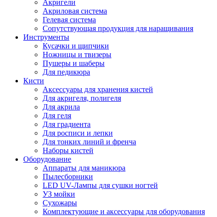
Акригели
Акриловая система
Гелевая система
Сопутствующая продукция для наращивания
Инструменты
Кусачки и щипчики
Ножницы и твизеры
Пушеры и шаберы
Для педикюра
Кисти
Аксессуары для хранения кистей
Для акригеля, полигеля
Для акрила
Для геля
Для градиента
Для росписи и лепки
Для тонких линий и френча
Наборы кистей
Оборудование
Аппараты для маникюра
Пылесборники
LED UV-Лампы для сушки ногтей
УЗ мойки
Сухожары
Комплектующие и аксессуары для оборудования