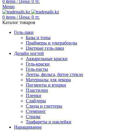
0
items
/
Цена:
0
тг.
Меню
0
items
/
Цена:
0
тг.
Каталог товаров
Гель-лаки
Базы и топы
Праймеры и ультрабонды
Цветные гель-лаки
Дизайн ногтей
Акварельные краски
Гель-краски
Гель-пасты
Ленты, фольга, битое стекло
Материалы для декора
Пигменты и втирки
Пластилин
Пленки
Слайдеры
Слюда и глиттеры
Стемпинг
Стразы
Трафареты и наклейки
Наращивание