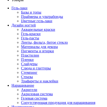
Гель-лаки
Базы и топы
Праймеры и ультрабонды
Цветные гель-лаки
Дизайн ногтей
Акварельные краски
Гель-краски
Гель-пасты
Ленты, фольга, битое стекло
Материалы для декора
Пигменты и втирки
Пластилин
Пленки
Слайдеры
Слюда и глиттеры
Стемпинг
Стразы
Трафареты и наклейки
Наращивание
Акригели
Акриловая система
Гелевая система
Сопутствующая продукция для наращивания
Инструменты