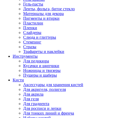
Гель-пасты
Ленты, фольга, битое стекло
Материалы для декора
Пигменты и втирки
Пластилин
Пленки
Слайдеры
Слюда и глиттеры
Стемпинг
Стразы
Трафареты и наклейки
Инструменты
Для педикюра
Кусачки и щипчики
Ножницы и твизеры
Пушеры и шаберы
Кисти
Аксессуары для хранения кистей
Для акригеля, полигеля
Для акрила
Для геля
Для градиента
Для росписи и лепки
Для тонких линий и френча
Наборы кистей