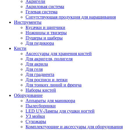
Акригели
Акриловая система
Гелевая система
Сопутствующая продукция для наращивания
Инструменты
Кусачки и щипчики
Ножницы и твизеры
Пушеры и шаберы
Для педикюра
Кисти
Аксессуары для хранения кистей
Для акригеля, полигеля
Для акрила
Для геля
Для градиента
Для росписи и лепки
Для тонких линий и френча
Наборы кистей
Оборудование
Аппараты для маникюра
Пылесборники
LED UV-Лампы для сушки ногтей
УЗ мойки
Сухожары
Комплектующие и аксессуары для оборудования