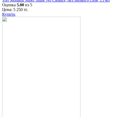
Топ Monami Super Shine No Cleance, без липкого слоя, 15 мл
Оценка
5.00
из 5
Цена:
5 250
тг.
Купить