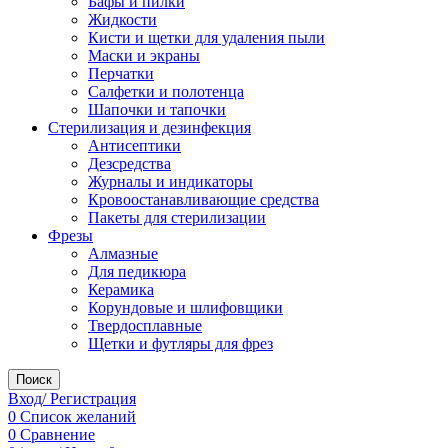
Бафы и пилки
Жидкости
Кисти и щетки для удаления пыли
Маски и экраны
Перчатки
Салфетки и полотенца
Шапочки и тапочки
Стерилизация и дезинфекция
Антисептики
Дезсредства
Журналы и индикаторы
Кровоостанавливающие средства
Пакеты для стерилизации
Фрезы
Алмазные
Для педикюра
Керамика
Корундовые и шлифовщики
Твердосплавные
Щетки и футляры для фрез
Поиск
Вход/ Регистрация
0
Список желаний
0
Сравнение