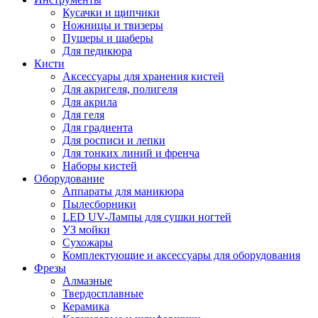
Кусачки и щипчики
Ножницы и твизеры
Пушеры и шаберы
Для педикюра
Кисти
Аксессуары для хранения кистей
Для акригеля, полигеля
Для акрила
Для геля
Для градиента
Для росписи и лепки
Для тонких линий и френча
Наборы кистей
Оборудование
Аппараты для маникюра
Пылесборники
LED UV-Лампы для сушки ногтей
УЗ мойки
Сухожары
Комплектующие и аксессуары для оборудования
Фрезы
Алмазные
Твердосплавные
Керамика