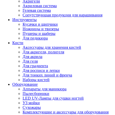
Акригели
Акриловая система
Гелевая система
Сопутствующая продукция для наращивания
Инструменты
Кусачки и щипчики
Ножницы и твизеры
Пушеры и шаберы
Для педикюра
Кисти
Аксессуары для хранения кистей
Для акригеля, полигеля
Для акрила
Для геля
Для градиента
Для росписи и лепки
Для тонких линий и френча
Наборы кистей
Оборудование
Аппараты для маникюра
Пылесборники
LED UV-Лампы для сушки ногтей
УЗ мойки
Сухожары
Комплектующие и аксессуары для оборудования