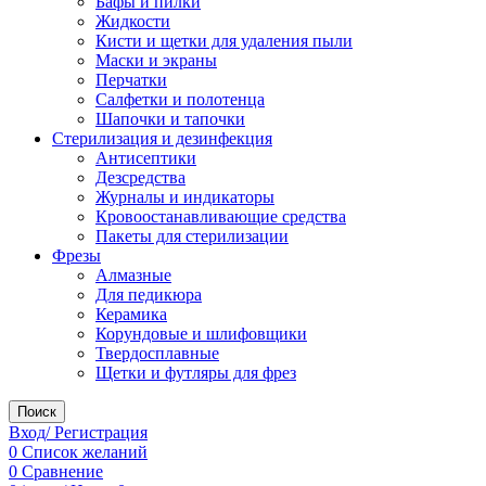
Бафы и пилки
Жидкости
Кисти и щетки для удаления пыли
Маски и экраны
Перчатки
Салфетки и полотенца
Шапочки и тапочки
Стерилизация и дезинфекция
Антисептики
Дезсредства
Журналы и индикаторы
Кровоостанавливающие средства
Пакеты для стерилизации
Фрезы
Алмазные
Для педикюра
Керамика
Корундовые и шлифовщики
Твердосплавные
Щетки и футляры для фрез
Поиск
Вход/ Регистрация
0
Список желаний
0
Сравнение