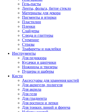
Гель-пасты
Ленты, фольга, битое стекло
Материалы для декора
Пигменты и втирки
Пластилин
Пленки
Слайдеры
Слюда и глиттеры
Стемпинг
Стразы
Трафареты и наклейки
Инструменты
Для педикюра
Кусачки и щипчики
Ножницы и твизеры
Пушеры и шаберы
Кисти
Аксессуары для хранения кистей
Для акригеля, полигеля
Для акрила
Для геля
Для градиента
Для росписи и лепки
Для тонких линий и френча
Наборы кистей