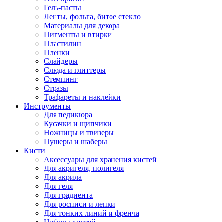
Гель-пасты
Ленты, фольга, битое стекло
Материалы для декора
Пигменты и втирки
Пластилин
Пленки
Слайдеры
Слюда и глиттеры
Стемпинг
Стразы
Трафареты и наклейки
Инструменты
Для педикюра
Кусачки и щипчики
Ножницы и твизеры
Пушеры и шаберы
Кисти
Аксессуары для хранения кистей
Для акригеля, полигеля
Для акрила
Для геля
Для градиента
Для росписи и лепки
Для тонких линий и френча
Наборы кистей