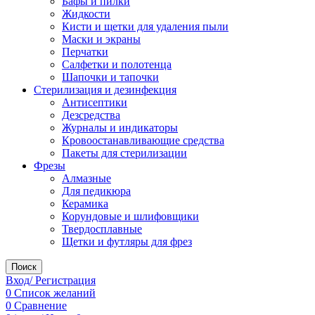
Бафы и пилки
Жидкости
Кисти и щетки для удаления пыли
Маски и экраны
Перчатки
Салфетки и полотенца
Шапочки и тапочки
Стерилизация и дезинфекция
Антисептики
Дезсредства
Журналы и индикаторы
Кровоостанавливающие средства
Пакеты для стерилизации
Фрезы
Алмазные
Для педикюра
Керамика
Корундовые и шлифовщики
Твердосплавные
Щетки и футляры для фрез
Поиск
Вход/ Регистрация
0
Список желаний
0
Сравнение