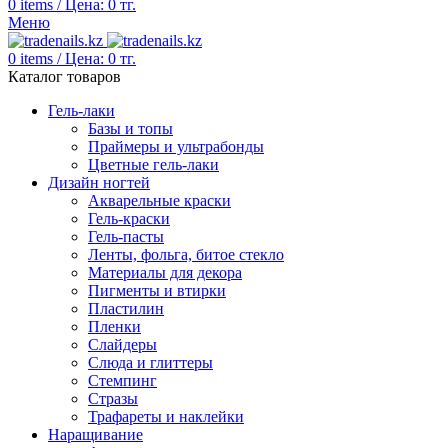
0
items
/
Цена:
0
тг.
Меню
0
items
/
Цена:
0
тг.
Каталог товаров
Гель-лаки
Базы и топы
Праймеры и ультрабонды
Цветные гель-лаки
Дизайн ногтей
Акварельные краски
Гель-краски
Гель-пасты
Ленты, фольга, битое стекло
Материалы для декора
Пигменты и втирки
Пластилин
Пленки
Слайдеры
Слюда и глиттеры
Стемпинг
Стразы
Трафареты и наклейки
Наращивание