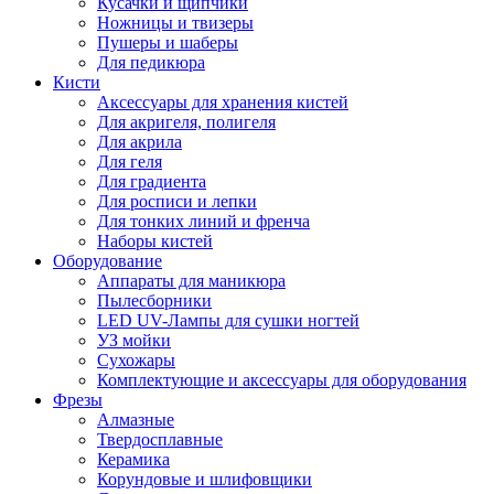
Кусачки и щипчики
Ножницы и твизеры
Пушеры и шаберы
Для педикюра
Кисти
Аксессуары для хранения кистей
Для акригеля, полигеля
Для акрила
Для геля
Для градиента
Для росписи и лепки
Для тонких линий и френча
Наборы кистей
Оборудование
Аппараты для маникюра
Пылесборники
LED UV-Лампы для сушки ногтей
УЗ мойки
Сухожары
Комплектующие и аксессуары для оборудования
Фрезы
Алмазные
Твердосплавные
Керамика
Корундовые и шлифовщики