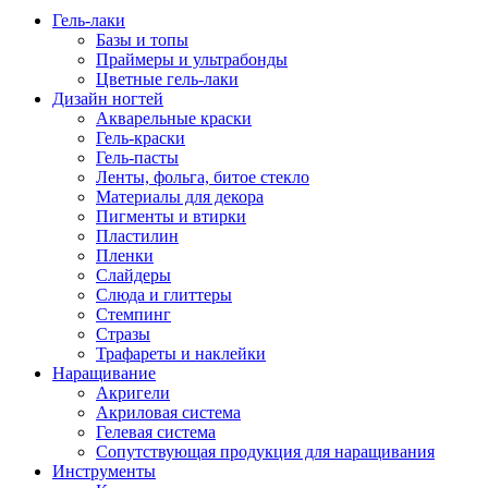
Гель-лаки
Базы и топы
Праймеры и ультрабонды
Цветные гель-лаки
Дизайн ногтей
Акварельные краски
Гель-краски
Гель-пасты
Ленты, фольга, битое стекло
Материалы для декора
Пигменты и втирки
Пластилин
Пленки
Слайдеры
Слюда и глиттеры
Стемпинг
Стразы
Трафареты и наклейки
Наращивание
Акригели
Акриловая система
Гелевая система
Сопутствующая продукция для наращивания
Инструменты