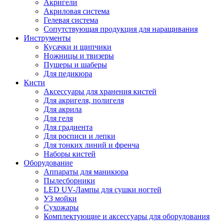
Акригели
Акриловая система
Гелевая система
Сопутствующая продукция для наращивания
Инструменты
Кусачки и щипчики
Ножницы и твизеры
Пушеры и шаберы
Для педикюра
Кисти
Аксессуары для хранения кистей
Для акригеля, полигеля
Для акрила
Для геля
Для градиента
Для росписи и лепки
Для тонких линий и френча
Наборы кистей
Оборудование
Аппараты для маникюра
Пылесборники
LED UV-Лампы для сушки ногтей
УЗ мойки
Сухожары
Комплектующие и аксессуары для оборудования