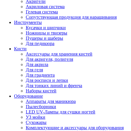
Акригели
Акриловая система
Гелевая система
Сопутствующая продукция для наращивания
Инструменты
Кусачки и щипчики
Ножницы и твизеры
Пушеры и шаберы
Для педикюра
Кисти
Аксессуары для хранения кистей
Для акригеля, полигеля
Для акрила
Для геля
Для градиента
Для росписи и лепки
Для тонких линий и френча
Наборы кистей
Оборудование
Аппараты для маникюра
Пылесборники
LED UV-Лампы для сушки ногтей
УЗ мойки
Сухожары
Комплектующие и аксессуары для оборудования