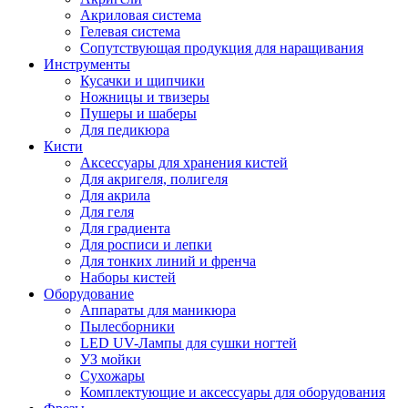
Акриловая система
Гелевая система
Сопутствующая продукция для наращивания
Инструменты
Кусачки и щипчики
Ножницы и твизеры
Пушеры и шаберы
Для педикюра
Кисти
Аксессуары для хранения кистей
Для акригеля, полигеля
Для акрила
Для геля
Для градиента
Для росписи и лепки
Для тонких линий и френча
Наборы кистей
Оборудование
Аппараты для маникюра
Пылесборники
LED UV-Лампы для сушки ногтей
УЗ мойки
Сухожары
Комплектующие и аксессуары для оборудования