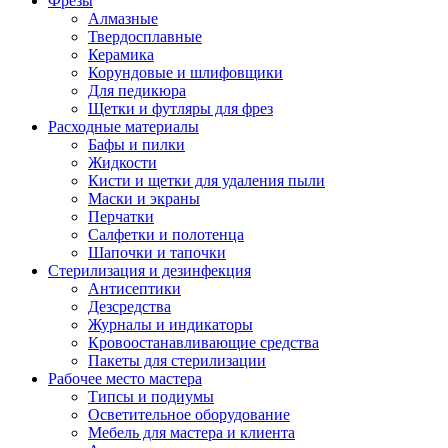
Фрезы
Алмазные
Твердосплавные
Керамика
Корундовые и шлифовщики
Для педикюра
Щетки и футляры для фрез
Расходные материалы
Бафы и пилки
Жидкости
Кисти и щетки для удаления пыли
Маски и экраны
Перчатки
Салфетки и полотенца
Шапочки и тапочки
Стерилизация и дезинфекция
Антисептики
Дезсредства
Журналы и индикаторы
Кровоостанавливающие средства
Пакеты для стерилизации
Рабочее место мастера
Типсы и подиумы
Осветительное оборудование
Мебель для мастера и клиента