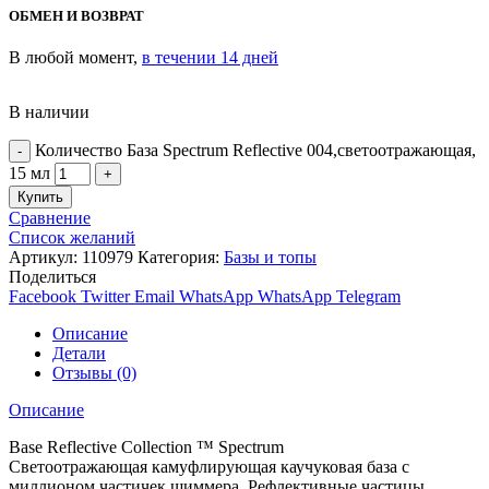
ОБМЕН И ВОЗВРАТ
В любой момент,
в течении 14 дней
В наличии
Количество База Spectrum Reflective 004,светоотражающая,
15 мл
Купить
Сравнение
Список желаний
Артикул:
110979
Категория:
Базы и топы
Поделиться
Facebook
Twitter
Email
WhatsApp
WhatsApp
Telegram
Описание
Детали
Отзывы (0)
Описание
Base Reflective Collection ™️ Spectrum
Светоотражающая камуфлирующая каучуковая база с
миллионом частичек шиммера. Рефлективные частицы