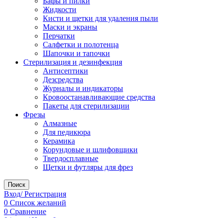
Бафы и пилки
Жидкости
Кисти и щетки для удаления пыли
Маски и экраны
Перчатки
Салфетки и полотенца
Шапочки и тапочки
Стерилизация и дезинфекция
Антисептики
Дезсредства
Журналы и индикаторы
Кровоостанавливающие средства
Пакеты для стерилизации
Фрезы
Алмазные
Для педикюра
Керамика
Корундовые и шлифовщики
Твердосплавные
Щетки и футляры для фрез
Поиск
Вход/ Регистрация
0
Список желаний
0
Сравнение