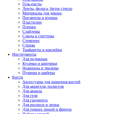
Гель-пасты
Ленты, фольга, битое стекло
Материалы для декора
Пигменты и втирки
Пластилин
Пленки
Слайдеры
Слюда и глиттеры
Стемпинг
Стразы
Трафареты и наклейки
Инструменты
Для педикюра
Кусачки и щипчики
Ножницы и твизеры
Пушеры и шаберы
Кисти
Аксессуары для хранения кистей
Для акригеля, полигеля
Для акрила
Для геля
Для градиента
Для росписи и лепки
Для тонких линий и френча
Наборы кистей