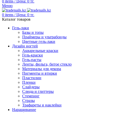
0
items
/
Цена:
0
тг.
Меню
0
items
/
Цена:
0
тг.
Каталог товаров
Гель-лаки
Базы и топы
Праймеры и ультрабонды
Цветные гель-лаки
Дизайн ногтей
Акварельные краски
Гель-краски
Гель-пасты
Ленты, фольга, битое стекло
Материалы для декора
Пигменты и втирки
Пластилин
Пленки
Слайдеры
Слюда и глиттеры
Стемпинг
Стразы
Трафареты и наклейки
Наращивание