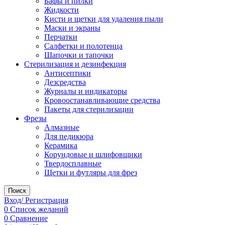
Бафы и пилки
Жидкости
Кисти и щетки для удаления пыли
Маски и экраны
Перчатки
Салфетки и полотенца
Шапочки и тапочки
Стерилизация и дезинфекция
Антисептики
Дезсредства
Журналы и индикаторы
Кровоостанавливающие средства
Пакеты для стерилизации
Фрезы
Алмазные
Для педикюра
Керамика
Корундовые и шлифовщики
Твердосплавные
Щетки и футляры для фрез
Поиск
Вход/ Регистрация
0
Список желаний
0
Сравнение