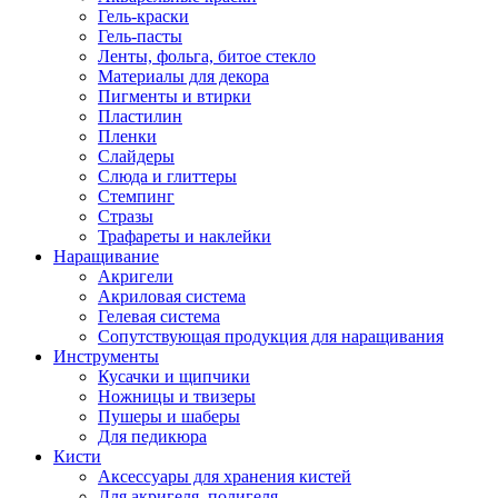
Гель-краски
Гель-пасты
Ленты, фольга, битое стекло
Материалы для декора
Пигменты и втирки
Пластилин
Пленки
Слайдеры
Слюда и глиттеры
Стемпинг
Стразы
Трафареты и наклейки
Наращивание
Акригели
Акриловая система
Гелевая система
Сопутствующая продукция для наращивания
Инструменты
Кусачки и щипчики
Ножницы и твизеры
Пушеры и шаберы
Для педикюра
Кисти
Аксессуары для хранения кистей
Для акригеля, полигеля