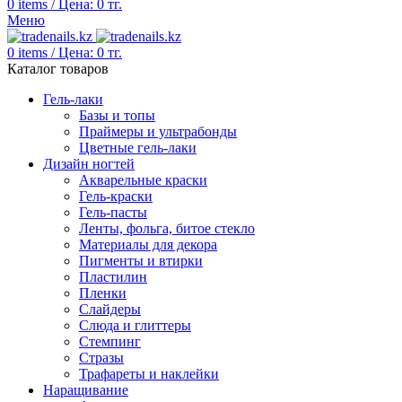
0
items
/
Цена:
0
тг.
Меню
0
items
/
Цена:
0
тг.
Каталог товаров
Гель-лаки
Базы и топы
Праймеры и ультрабонды
Цветные гель-лаки
Дизайн ногтей
Акварельные краски
Гель-краски
Гель-пасты
Ленты, фольга, битое стекло
Материалы для декора
Пигменты и втирки
Пластилин
Пленки
Слайдеры
Слюда и глиттеры
Стемпинг
Стразы
Трафареты и наклейки
Наращивание