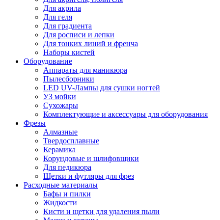
Для акрила
Для геля
Для градиента
Для росписи и лепки
Для тонких линий и френча
Наборы кистей
Оборудование
Аппараты для маникюра
Пылесборники
LED UV-Лампы для сушки ногтей
УЗ мойки
Сухожары
Комплектующие и аксессуары для оборудования
Фрезы
Алмазные
Твердосплавные
Керамика
Корундовые и шлифовщики
Для педикюра
Щетки и футляры для фрез
Расходные материалы
Бафы и пилки
Жидкости
Кисти и щетки для удаления пыли