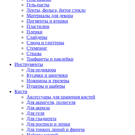
Гель-пасты
Ленты, фольга, битое стекло
Материалы для декора
Пигменты и втирки
Пластилин
Пленки
Слайдеры
Слюда и глиттеры
Стемпинг
Стразы
Трафареты и наклейки
Инструменты
Для педикюра
Кусачки и щипчики
Ножницы и твизеры
Пушеры и шаберы
Кисти
Аксессуары для хранения кистей
Для акригеля, полигеля
Для акрила
Для геля
Для градиента
Для росписи и лепки
Для тонких линий и френча
Наборы кистей