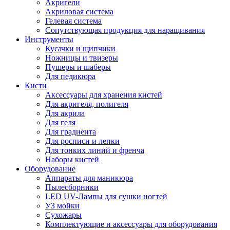
Акригели
Акриловая система
Гелевая система
Сопутствующая продукция для наращивания
Инструменты
Кусачки и щипчики
Ножницы и твизеры
Пушеры и шаберы
Для педикюра
Кисти
Аксессуары для хранения кистей
Для акригеля, полигеля
Для акрила
Для геля
Для градиента
Для росписи и лепки
Для тонких линий и френча
Наборы кистей
Оборудование
Аппараты для маникюра
Пылесборники
LED UV-Лампы для сушки ногтей
УЗ мойки
Сухожары
Комплектующие и аксессуары для оборудования