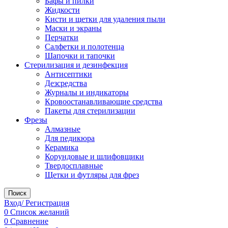
Бафы и пилки
Жидкости
Кисти и щетки для удаления пыли
Маски и экраны
Перчатки
Салфетки и полотенца
Шапочки и тапочки
Стерилизация и дезинфекция
Антисептики
Дезсредства
Журналы и индикаторы
Кровоостанавливающие средства
Пакеты для стерилизации
Фрезы
Алмазные
Для педикюра
Керамика
Корундовые и шлифовщики
Твердосплавные
Щетки и футляры для фрез
Поиск
Вход/ Регистрация
0
Список желаний
0
Сравнение