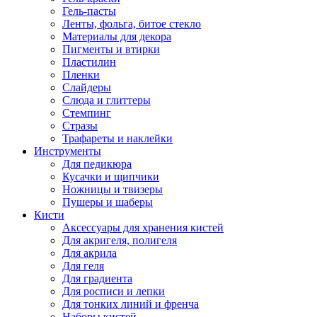
Гель-пасты
Ленты, фольга, битое стекло
Материалы для декора
Пигменты и втирки
Пластилин
Пленки
Слайдеры
Слюда и глиттеры
Стемпинг
Стразы
Трафареты и наклейки
Инструменты
Для педикюра
Кусачки и щипчики
Ножницы и твизеры
Пушеры и шаберы
Кисти
Аксессуары для хранения кистей
Для акригеля, полигеля
Для акрила
Для геля
Для градиента
Для росписи и лепки
Для тонких линий и френча
Наборы кистей