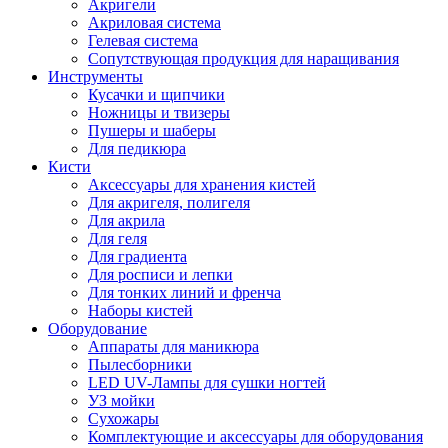
Акригели
Акриловая система
Гелевая система
Сопутствующая продукция для наращивания
Инструменты
Кусачки и щипчики
Ножницы и твизеры
Пушеры и шаберы
Для педикюра
Кисти
Аксессуары для хранения кистей
Для акригеля, полигеля
Для акрила
Для геля
Для градиента
Для росписи и лепки
Для тонких линий и френча
Наборы кистей
Оборудование
Аппараты для маникюра
Пылесборники
LED UV-Лампы для сушки ногтей
УЗ мойки
Сухожары
Комплектующие и аксессуары для оборудования