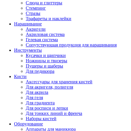
Слюда и глиттеры
Стемпинг
Стразы
Трафареты и наклейки
Наращивание
Акригели
Акриловая система
Гелевая система
Сопутствующая продукция для наращивания
Инструменты
Кусачки и щипчики
Ножницы и твизеры
Пушеры и шаберы
Для педикюра
Кисти
Аксессуары для хранения кистей
Для акригеля, полигеля
Для акрила
Для геля
Для градиента
Для росписи и лепки
Для тонких линий и френча
Наборы кистей
Оборудование
Аппараты для маникюра