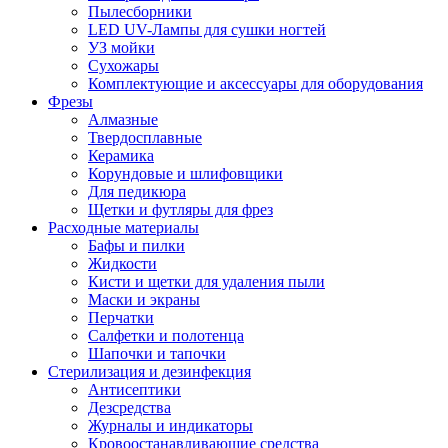
Пылесборники
LED UV-Лампы для сушки ногтей
УЗ мойки
Сухожары
Комплектующие и аксессуары для оборудования
Фрезы
Алмазные
Твердосплавные
Керамика
Корундовые и шлифовщики
Для педикюра
Щетки и футляры для фрез
Расходные материалы
Бафы и пилки
Жидкости
Кисти и щетки для удаления пыли
Маски и экраны
Перчатки
Салфетки и полотенца
Шапочки и тапочки
Стерилизация и дезинфекция
Антисептики
Дезсредства
Журналы и индикаторы
Кровоостанавливающие средства