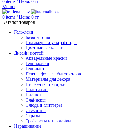
0
items
/
Цена:
0
тг.
Меню
0
items
/
Цена:
0
тг.
Каталог товаров
Гель-лаки
Базы и топы
Праймеры и ультрабонды
Цветные гель-лаки
Дизайн ногтей
Акварельные краски
Гель-краски
Гель-пасты
Ленты, фольга, битое стекло
Материалы для декора
Пигменты и втирки
Пластилин
Пленки
Слайдеры
Слюда и глиттеры
Стемпинг
Стразы
Трафареты и наклейки
Наращивание