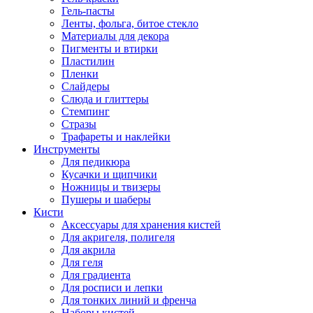
Гель-пасты
Ленты, фольга, битое стекло
Материалы для декора
Пигменты и втирки
Пластилин
Пленки
Слайдеры
Слюда и глиттеры
Стемпинг
Стразы
Трафареты и наклейки
Инструменты
Для педикюра
Кусачки и щипчики
Ножницы и твизеры
Пушеры и шаберы
Кисти
Аксессуары для хранения кистей
Для акригеля, полигеля
Для акрила
Для геля
Для градиента
Для росписи и лепки
Для тонких линий и френча
Наборы кистей