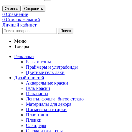
Отмена
Сохранить
0
Сравнение
0
Список желаний
Личный кабинет
Поиск
Меню
Товары
Гель-лаки
Базы и топы
Праймеры и ультрабонды
Цветные гель-лаки
Дизайн ногтей
Акварельные краски
Гель-краски
Гель-пасты
Ленты, фольга, битое стекло
Материалы для декора
Пигменты и втирки
Пластилин
Пленки
Слайдеры
Слюда и глиттеры