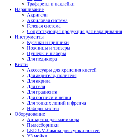
Трафареты и наклейки
Наращивание
Акригели
Акриловая система
Гелевая система
Сопутствующая продукция для наращивания
Инструменты
Кусачки и щипчики
Ножницы и твизеры
Пушеры и шаберы
Для педикюра
Кисти
Аксессуары для хранения кистей
Для акригеля, полигеля
Для акрила
Для геля
Для градиента
Для росписи и лепки
Для тонких линий и френча
Наборы кистей
Оборудование
Аппараты для маникюра
Пылесборники
LED UV-Лампы для сушки ногтей
УЗ мойки