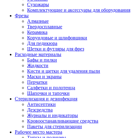
Сухожары
Комплектующие и аксессуары для оборудования
Фрезы
Алмазные
Твердосплавные
Керамика
Корундовые и шлифовщики
Для педикюра
Щетки и футляры для фрез
Расходные материалы
Бафы и пилки
Жидкости
Кисти и щетки для удаления пыли
Маски и экраны
Перчатки
Салфетки и полотенца
Шапочки и тапочки
Стерилизация и дезинфекция
Антисептики
Дезсредства
Журналы и индикаторы
Кровоостанавливающие средства
Пакеты для стерилизации
Рабочее место мастера
Типсы и подиумы