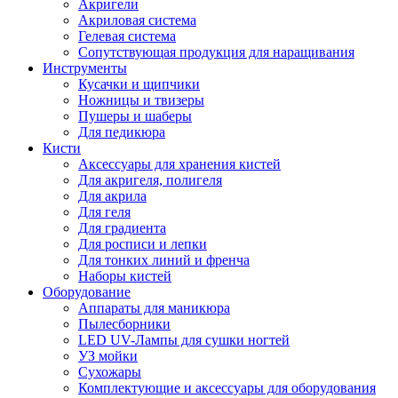
Акригели
Акриловая система
Гелевая система
Сопутствующая продукция для наращивания
Инструменты
Кусачки и щипчики
Ножницы и твизеры
Пушеры и шаберы
Для педикюра
Кисти
Аксессуары для хранения кистей
Для акригеля, полигеля
Для акрила
Для геля
Для градиента
Для росписи и лепки
Для тонких линий и френча
Наборы кистей
Оборудование
Аппараты для маникюра
Пылесборники
LED UV-Лампы для сушки ногтей
УЗ мойки
Сухожары
Комплектующие и аксессуары для оборудования