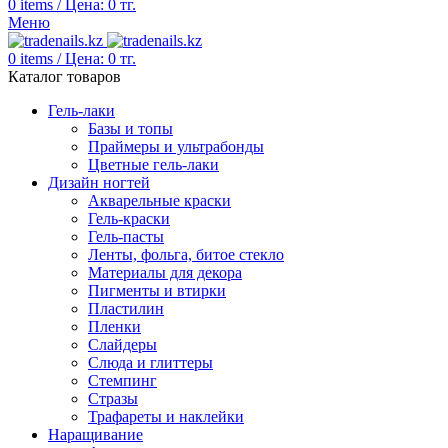
0
items
/
Цена:
0
тг.
Меню
0
items
/
Цена:
0
тг.
Каталог товаров
Гель-лаки
Базы и топы
Праймеры и ультрабонды
Цветные гель-лаки
Дизайн ногтей
Акварельные краски
Гель-краски
Гель-пасты
Ленты, фольга, битое стекло
Материалы для декора
Пигменты и втирки
Пластилин
Пленки
Слайдеры
Слюда и глиттеры
Стемпинг
Стразы
Трафареты и наклейки
Наращивание