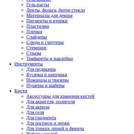
Гель-пасты
Ленты, фольга, битое стекло
Материалы для декора
Пигменты и втирки
Пластилин
Пленки
Слайдеры
Слюда и глиттеры
Стемпинг
Стразы
Трафареты и наклейки
Инструменты
Для педикюра
Кусачки и щипчики
Ножницы и твизеры
Пушеры и шаберы
Кисти
Аксессуары для хранения кистей
Для акригеля, полигеля
Для акрила
Для геля
Для градиента
Для росписи и лепки
Для тонких линий и френча
Наборы кистей