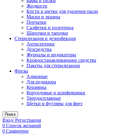
Бафы и пилки
Жидкости
Кисти и щетки для удаления пыли
Маски и экраны
Перчатки
Салфетки и полотенца
Шапочки и тапочки
Стерилизация и дезинфекция
Антисептики
Дезсредства
Журналы и индикаторы
Кровоостанавливающие средства
Пакеты для стерилизации
Фрезы
Алмазные
Для педикюра
Керамика
Корундовые и шлифовщики
Твердосплавные
Щетки и футляры для фрез
Поиск
Вход/ Регистрация
0
Список желаний
0
Сравнение