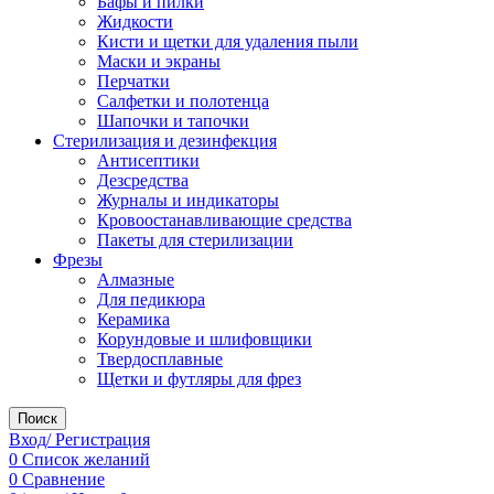
Бафы и пилки
Жидкости
Кисти и щетки для удаления пыли
Маски и экраны
Перчатки
Салфетки и полотенца
Шапочки и тапочки
Стерилизация и дезинфекция
Антисептики
Дезсредства
Журналы и индикаторы
Кровоостанавливающие средства
Пакеты для стерилизации
Фрезы
Алмазные
Для педикюра
Керамика
Корундовые и шлифовщики
Твердосплавные
Щетки и футляры для фрез
Поиск
Вход/ Регистрация
0
Список желаний
0
Сравнение