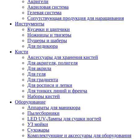
Акригели
Акриловая система
Гелевая система
Сопутствующая продукция для наращивания
Инструменты
Кусачки и щипчики
Ножницы и твизеры
Пушеры и шаберы
Для педикюра
Кисти
Аксессуары для хранения кистей
Для акригеля, полигеля
Для акрила
Для геля
Для градиента
Для росписи и лепки
Для тонких линий и френча
Наборы кистей
Оборудование
Аппараты для маникюра
Пылесборники
LED UV-Лампы для сушки ногтей
УЗ мойки
Сухожары
Комплектующие и аксессуары для оборудования