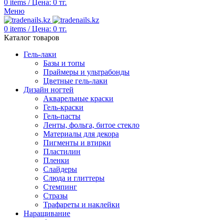
0
items
/
Цена:
0
тг.
Меню
0
items
/
Цена:
0
тг.
Каталог товаров
Гель-лаки
Базы и топы
Праймеры и ультрабонды
Цветные гель-лаки
Дизайн ногтей
Акварельные краски
Гель-краски
Гель-пасты
Ленты, фольга, битое стекло
Материалы для декора
Пигменты и втирки
Пластилин
Пленки
Слайдеры
Слюда и глиттеры
Стемпинг
Стразы
Трафареты и наклейки
Наращивание