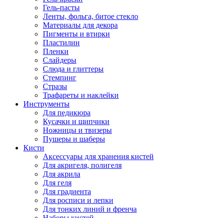
Гель-пасты
Ленты, фольга, битое стекло
Материалы для декора
Пигменты и втирки
Пластилин
Пленки
Слайдеры
Слюда и глиттеры
Стемпинг
Стразы
Трафареты и наклейки
Инструменты
Для педикюра
Кусачки и щипчики
Ножницы и твизеры
Пушеры и шаберы
Кисти
Аксессуары для хранения кистей
Для акригеля, полигеля
Для акрила
Для геля
Для градиента
Для росписи и лепки
Для тонких линий и френча
Наборы кистей