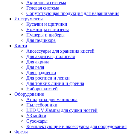
Акриловая система
Гелевая система
Сопутствующая продукция для наращивания
Инструменты
Кусачки и щипчики
Ножницы и твизеры
Пушеры и шаберы
Для педикюра
Кисти
Аксессуары для хранения кистей
Для акригеля, полигеля
Для акрила
Для геля
Для градиента
Для росписи и лепки
Для тонких линий и френча
Наборы кистей
Оборудование
Аппараты для маникюра
Пылесборники
LED UV-Лампы для сушки ногтей
УЗ мойки
Сухожары
Комплектующие и аксессуары для оборудования
Фрезы