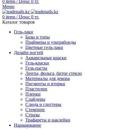
0
items
/
Цена:
0
тг.
Меню
0
items
/
Цена:
0
тг.
Каталог товаров
Гель-лаки
Базы и топы
Праймеры и ультрабонды
Цветные гель-лаки
Дизайн ногтей
Акварельные краски
Гель-краски
Гель-пасты
Ленты, фольга, битое стекло
Материалы для декора
Пигменты и втирки
Пластилин
Пленки
Слайдеры
Слюда и глиттеры
Стемпинг
Стразы
Трафареты и наклейки
Наращивание