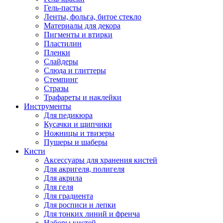
Гель-пасты
Ленты, фольга, битое стекло
Материалы для декора
Пигменты и втирки
Пластилин
Пленки
Слайдеры
Слюда и глиттеры
Стемпинг
Стразы
Трафареты и наклейки
Инструменты
Для педикюра
Кусачки и щипчики
Ножницы и твизеры
Пушеры и шаберы
Кисти
Аксессуары для хранения кистей
Для акригеля, полигеля
Для акрила
Для геля
Для градиента
Для росписи и лепки
Для тонких линий и френча
Наборы кистей