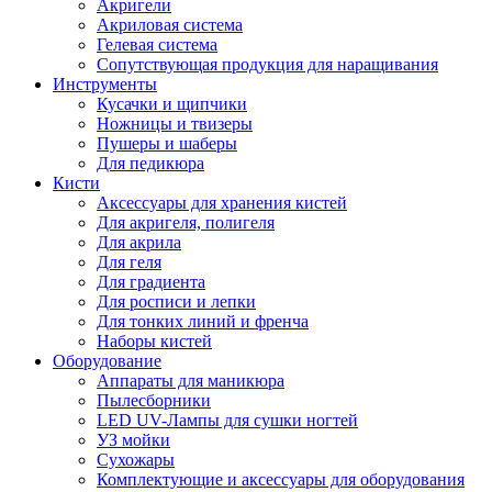
Акригели
Акриловая система
Гелевая система
Сопутствующая продукция для наращивания
Инструменты
Кусачки и щипчики
Ножницы и твизеры
Пушеры и шаберы
Для педикюра
Кисти
Аксессуары для хранения кистей
Для акригеля, полигеля
Для акрила
Для геля
Для градиента
Для росписи и лепки
Для тонких линий и френча
Наборы кистей
Оборудование
Аппараты для маникюра
Пылесборники
LED UV-Лампы для сушки ногтей
УЗ мойки
Сухожары
Комплектующие и аксессуары для оборудования