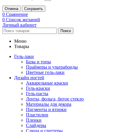
Отмена
Сохранить
0
Сравнение
0
Список желаний
Личный кабинет
Поиск
Меню
Товары
Гель-лаки
Базы и топы
Праймеры и ультрабонды
Цветные гель-лаки
Дизайн ногтей
Акварельные краски
Гель-краски
Гель-пасты
Ленты, фольга, битое стекло
Материалы для декора
Пигменты и втирки
Пластилин
Пленки
Слайдеры
Слюда и глиттеры