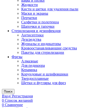
Бафы и пилки
Жидкости
Кисти и щетки для удаления пыли
Маски и экраны
Перчатки
Салфетки и полотенца
Шапочки и тапочки
Стерилизация и дезинфекция
Антисептики
Дезсредства
Журналы и индикаторы
Кровоостанавливающие средства
Пакеты для стерилизации
Фрезы
Алмазные
Для педикюра
Керамика
Корундовые и шлифовщики
Твердосплавные
Щетки и футляры для фрез
Поиск
Вход/ Регистрация
0
Список желаний
0
Сравнение