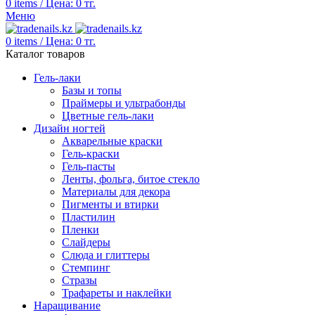
0
items
/
Цена:
0
тг.
Меню
0
items
/
Цена:
0
тг.
Каталог товаров
Гель-лаки
Базы и топы
Праймеры и ультрабонды
Цветные гель-лаки
Дизайн ногтей
Акварельные краски
Гель-краски
Гель-пасты
Ленты, фольга, битое стекло
Материалы для декора
Пигменты и втирки
Пластилин
Пленки
Слайдеры
Слюда и глиттеры
Стемпинг
Стразы
Трафареты и наклейки
Наращивание