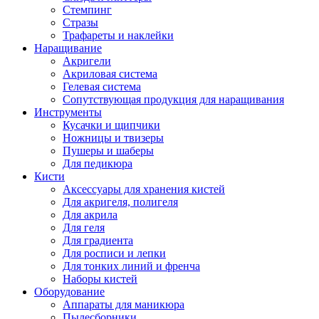
Стемпинг
Стразы
Трафареты и наклейки
Наращивание
Акригели
Акриловая система
Гелевая система
Сопутствующая продукция для наращивания
Инструменты
Кусачки и щипчики
Ножницы и твизеры
Пушеры и шаберы
Для педикюра
Кисти
Аксессуары для хранения кистей
Для акригеля, полигеля
Для акрила
Для геля
Для градиента
Для росписи и лепки
Для тонких линий и френча
Наборы кистей
Оборудование
Аппараты для маникюра
Пылесборники