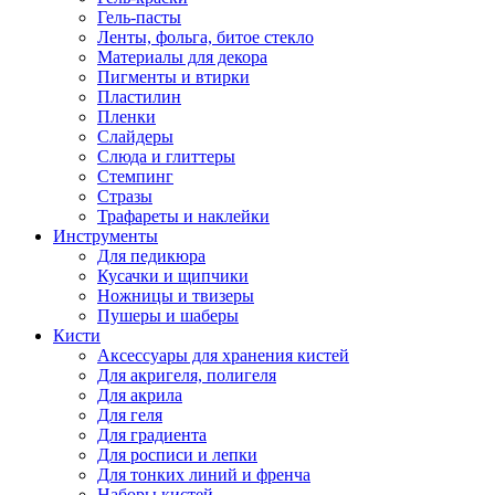
Гель-пасты
Ленты, фольга, битое стекло
Материалы для декора
Пигменты и втирки
Пластилин
Пленки
Слайдеры
Слюда и глиттеры
Стемпинг
Стразы
Трафареты и наклейки
Инструменты
Для педикюра
Кусачки и щипчики
Ножницы и твизеры
Пушеры и шаберы
Кисти
Аксессуары для хранения кистей
Для акригеля, полигеля
Для акрила
Для геля
Для градиента
Для росписи и лепки
Для тонких линий и френча
Наборы кистей