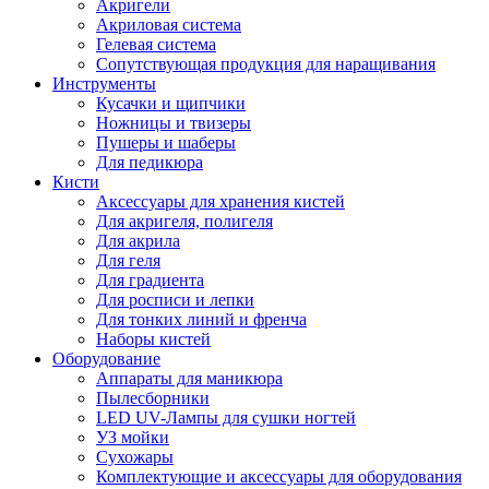
Акригели
Акриловая система
Гелевая система
Сопутствующая продукция для наращивания
Инструменты
Кусачки и щипчики
Ножницы и твизеры
Пушеры и шаберы
Для педикюра
Кисти
Аксессуары для хранения кистей
Для акригеля, полигеля
Для акрила
Для геля
Для градиента
Для росписи и лепки
Для тонких линий и френча
Наборы кистей
Оборудование
Аппараты для маникюра
Пылесборники
LED UV-Лампы для сушки ногтей
УЗ мойки
Сухожары
Комплектующие и аксессуары для оборудования