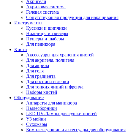
Акригели
Акриловая система
Гелевая система
Сопутствующая продукция для наращивания
Инструменты
Кусачки и щипчики
Ножницы и твизеры
Пушеры и шаберы
Для педикюра
Кисти
Аксессуары для хранения кистей
Для акригеля, полигеля
Для акрила
Для геля
Для градиента
Для росписи и лепки
Для тонких линий и френча
Наборы кистей
Оборудование
Аппараты для маникюра
Пылесборники
LED UV-Лампы для сушки ногтей
УЗ мойки
Сухожары
Комплектующие и аксессуары для оборудования