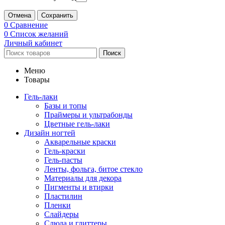
Отмена
Сохранить
0
Сравнение
0
Список желаний
Личный кабинет
Поиск
Меню
Товары
Гель-лаки
Базы и топы
Праймеры и ультрабонды
Цветные гель-лаки
Дизайн ногтей
Акварельные краски
Гель-краски
Гель-пасты
Ленты, фольга, битое стекло
Материалы для декора
Пигменты и втирки
Пластилин
Пленки
Слайдеры
Слюда и глиттеры