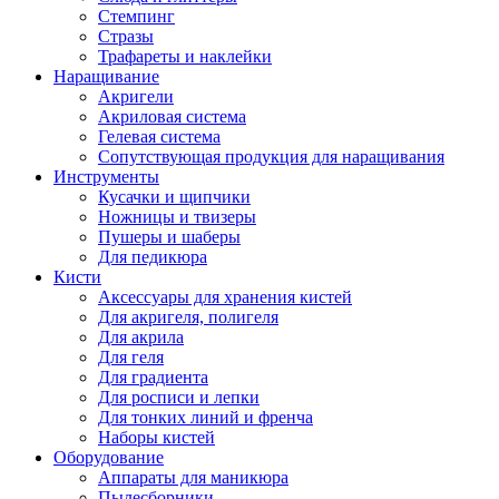
Стемпинг
Стразы
Трафареты и наклейки
Наращивание
Акригели
Акриловая система
Гелевая система
Сопутствующая продукция для наращивания
Инструменты
Кусачки и щипчики
Ножницы и твизеры
Пушеры и шаберы
Для педикюра
Кисти
Аксессуары для хранения кистей
Для акригеля, полигеля
Для акрила
Для геля
Для градиента
Для росписи и лепки
Для тонких линий и френча
Наборы кистей
Оборудование
Аппараты для маникюра
Пылесборники