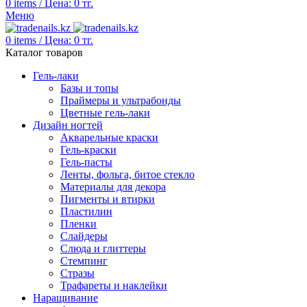
0
items
/
Цена:
0
тг.
Меню
0
items
/
Цена:
0
тг.
Каталог товаров
Гель-лаки
Базы и топы
Праймеры и ультрабонды
Цветные гель-лаки
Дизайн ногтей
Акварельные краски
Гель-краски
Гель-пасты
Ленты, фольга, битое стекло
Материалы для декора
Пигменты и втирки
Пластилин
Пленки
Слайдеры
Слюда и глиттеры
Стемпинг
Стразы
Трафареты и наклейки
Наращивание