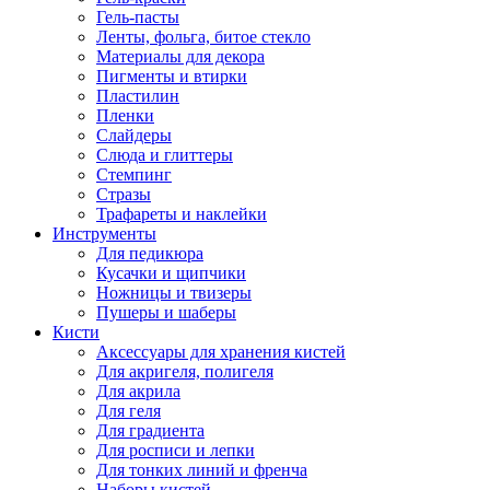
Гель-пасты
Ленты, фольга, битое стекло
Материалы для декора
Пигменты и втирки
Пластилин
Пленки
Слайдеры
Слюда и глиттеры
Стемпинг
Стразы
Трафареты и наклейки
Инструменты
Для педикюра
Кусачки и щипчики
Ножницы и твизеры
Пушеры и шаберы
Кисти
Аксессуары для хранения кистей
Для акригеля, полигеля
Для акрила
Для геля
Для градиента
Для росписи и лепки
Для тонких линий и френча
Наборы кистей