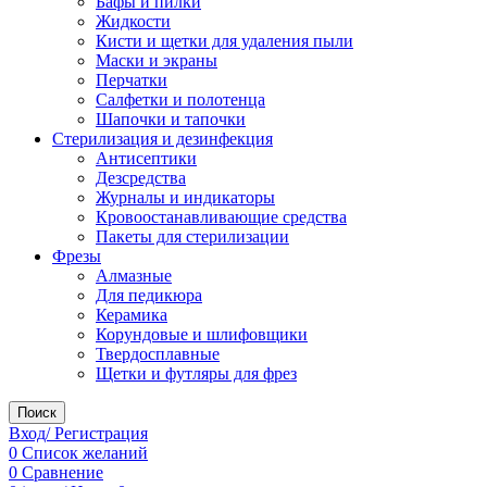
Бафы и пилки
Жидкости
Кисти и щетки для удаления пыли
Маски и экраны
Перчатки
Салфетки и полотенца
Шапочки и тапочки
Стерилизация и дезинфекция
Антисептики
Дезсредства
Журналы и индикаторы
Кровоостанавливающие средства
Пакеты для стерилизации
Фрезы
Алмазные
Для педикюра
Керамика
Корундовые и шлифовщики
Твердосплавные
Щетки и футляры для фрез
Поиск
Вход/ Регистрация
0
Список желаний
0
Сравнение