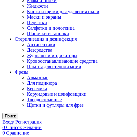
Бафы и пилки
Жидкости
Кисти и щетки для удаления пыли
Маски и экраны
Перчатки
Салфетки и полотенца
Шапочки и тапочки
Стерилизация и дезинфекция
Антисептики
Дезсредства
Журналы и индикаторы
Кровоостанавливающие средства
Пакеты для стерилизации
Фрезы
Алмазные
Для педикюра
Керамика
Корундовые и шлифовщики
Твердосплавные
Щетки и футляры для фрез
Поиск
Вход/ Регистрация
0
Список желаний
0
Сравнение