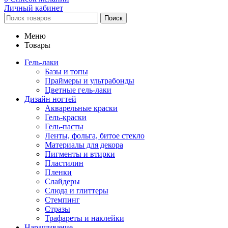
Личный кабинет
Поиск
Меню
Товары
Гель-лаки
Базы и топы
Праймеры и ультрабонды
Цветные гель-лаки
Дизайн ногтей
Акварельные краски
Гель-краски
Гель-пасты
Ленты, фольга, битое стекло
Материалы для декора
Пигменты и втирки
Пластилин
Пленки
Слайдеры
Слюда и глиттеры
Стемпинг
Стразы
Трафареты и наклейки
Наращивание