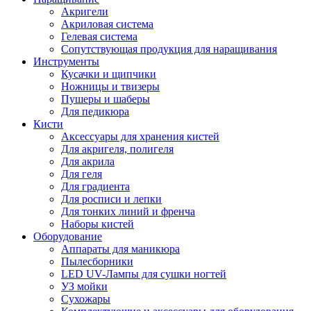
Акригели
Акриловая система
Гелевая система
Сопутствующая продукция для наращивания
Инструменты
Кусачки и щипчики
Ножницы и твизеры
Пушеры и шаберы
Для педикюра
Кисти
Аксессуары для хранения кистей
Для акригеля, полигеля
Для акрила
Для геля
Для градиента
Для росписи и лепки
Для тонких линий и френча
Наборы кистей
Оборудование
Аппараты для маникюра
Пылесборники
LED UV-Лампы для сушки ногтей
УЗ мойки
Сухожары