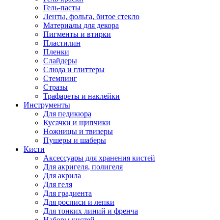
Гель-пасты
Ленты, фольга, битое стекло
Материалы для декора
Пигменты и втирки
Пластилин
Пленки
Слайдеры
Слюда и глиттеры
Стемпинг
Стразы
Трафареты и наклейки
Инструменты
Для педикюра
Кусачки и щипчики
Ножницы и твизеры
Пушеры и шаберы
Кисти
Аксессуары для хранения кистей
Для акригеля, полигеля
Для акрила
Для геля
Для градиента
Для росписи и лепки
Для тонких линий и френча
Наборы кистей