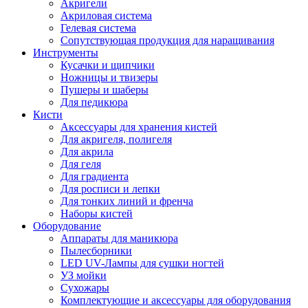
Акригели
Акриловая система
Гелевая система
Сопутствующая продукция для наращивания
Инструменты
Кусачки и щипчики
Ножницы и твизеры
Пушеры и шаберы
Для педикюра
Кисти
Аксессуары для хранения кистей
Для акригеля, полигеля
Для акрила
Для геля
Для градиента
Для росписи и лепки
Для тонких линий и френча
Наборы кистей
Оборудование
Аппараты для маникюра
Пылесборники
LED UV-Лампы для сушки ногтей
УЗ мойки
Сухожары
Комплектующие и аксессуары для оборудования