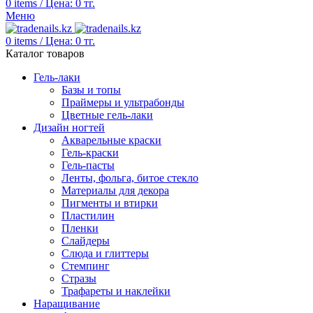
0
items
/
Цена:
0
тг.
Меню
0
items
/
Цена:
0
тг.
Каталог товаров
Гель-лаки
Базы и топы
Праймеры и ультрабонды
Цветные гель-лаки
Дизайн ногтей
Акварельные краски
Гель-краски
Гель-пасты
Ленты, фольга, битое стекло
Материалы для декора
Пигменты и втирки
Пластилин
Пленки
Слайдеры
Слюда и глиттеры
Стемпинг
Стразы
Трафареты и наклейки
Наращивание