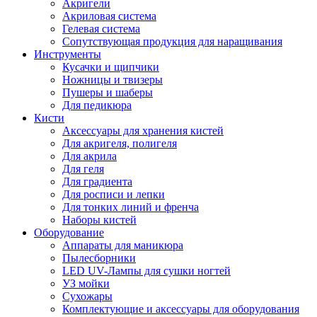
Акригели
Акриловая система
Гелевая система
Сопутствующая продукция для наращивания
Инструменты
Кусачки и щипчики
Ножницы и твизеры
Пушеры и шаберы
Для педикюра
Кисти
Аксессуары для хранения кистей
Для акригеля, полигеля
Для акрила
Для геля
Для градиента
Для росписи и лепки
Для тонких линий и френча
Наборы кистей
Оборудование
Аппараты для маникюра
Пылесборники
LED UV-Лампы для сушки ногтей
УЗ мойки
Сухожары
Комплектующие и аксессуары для оборудования