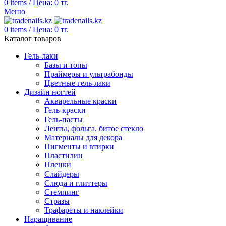
0
items
/
Цена:
0
тг.
Меню
0
items
/
Цена:
0
тг.
Каталог товаров
Гель-лаки
Базы и топы
Праймеры и ультрабонды
Цветные гель-лаки
Дизайн ногтей
Акварельные краски
Гель-краски
Гель-пасты
Ленты, фольга, битое стекло
Материалы для декора
Пигменты и втирки
Пластилин
Пленки
Слайдеры
Слюда и глиттеры
Стемпинг
Стразы
Трафареты и наклейки
Наращивание