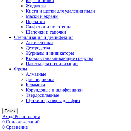
Бафы и пилки
Жидкости
Кисти и щетки для удаления пыли
Маски и экраны
Перчатки
Салфетки и полотенца
Шапочки и тапочки
Стерилизация и дезинфекция
Антисептики
Дезсредства
Журналы и индикаторы
Кровоостанавливающие средства
Пакеты для стерилизации
Фрезы
Алмазные
Для педикюра
Керамика
Корундовые и шлифовщики
Твердосплавные
Щетки и футляры для фрез
Поиск
Вход/ Регистрация
0
Список желаний
0
Сравнение