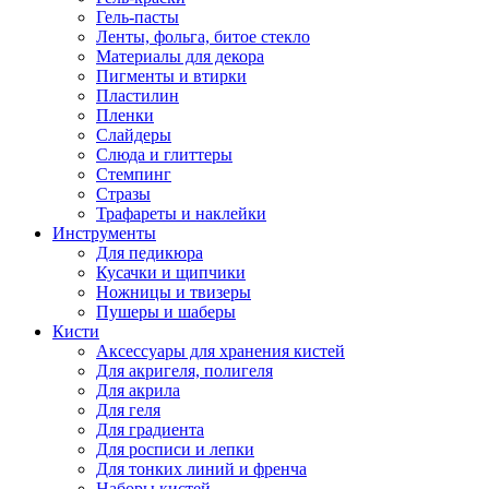
Гель-пасты
Ленты, фольга, битое стекло
Материалы для декора
Пигменты и втирки
Пластилин
Пленки
Слайдеры
Слюда и глиттеры
Стемпинг
Стразы
Трафареты и наклейки
Инструменты
Для педикюра
Кусачки и щипчики
Ножницы и твизеры
Пушеры и шаберы
Кисти
Аксессуары для хранения кистей
Для акригеля, полигеля
Для акрила
Для геля
Для градиента
Для росписи и лепки
Для тонких линий и френча
Наборы кистей