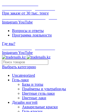
ОНЛАЙН ОПЛАТА
БЕСПЛАТНАЯ ДОСТАВКА
При заказе от 30 тыс. тенге
ОТГРУЗКА В ТОТ ЖЕ ДЕНЬ
Instagram
YouTube
Вопросы и ответы
Программа лояльности
Где вы?
БЕСПЛАТНАЯ ДОСТАВКА
Instagram
YouTube
Выбрать категорию
Uncategorized
Гель-лаки
Базы и топы
Праймеры и ультрабонды
Цветные гель-лаки
Цветные лаки
Дизайн ногтей
Акварельные краски
Гель-краски