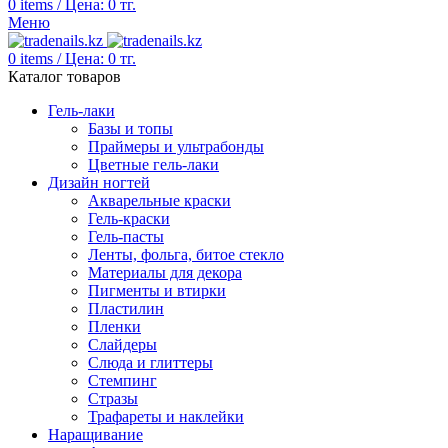
0
items
/
Цена:
0
тг.
Меню
0
items
/
Цена:
0
тг.
Каталог товаров
Гель-лаки
Базы и топы
Праймеры и ультрабонды
Цветные гель-лаки
Дизайн ногтей
Акварельные краски
Гель-краски
Гель-пасты
Ленты, фольга, битое стекло
Материалы для декора
Пигменты и втирки
Пластилин
Пленки
Слайдеры
Слюда и глиттеры
Стемпинг
Стразы
Трафареты и наклейки
Наращивание