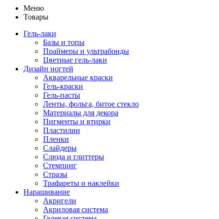
Меню
Товары
Гель-лаки
Базы и топы
Праймеры и ультрабонды
Цветные гель-лаки
Дизайн ногтей
Акварельные краски
Гель-краски
Гель-пасты
Ленты, фольга, битое стекло
Материалы для декора
Пигменты и втирки
Пластилин
Пленки
Слайдеры
Слюда и глиттеры
Стемпинг
Стразы
Трафареты и наклейки
Наращивание
Акригели
Акриловая система
Гелевая система