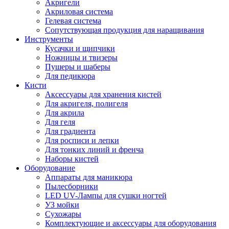
Акригели
Акриловая система
Гелевая система
Сопутствующая продукция для наращивания
Инструменты
Кусачки и щипчики
Ножницы и твизеры
Пушеры и шаберы
Для педикюра
Кисти
Аксессуары для хранения кистей
Для акригеля, полигеля
Для акрила
Для геля
Для градиента
Для росписи и лепки
Для тонких линий и френча
Наборы кистей
Оборудование
Аппараты для маникюра
Пылесборники
LED UV-Лампы для сушки ногтей
УЗ мойки
Сухожары
Комплектующие и аксессуары для оборудования