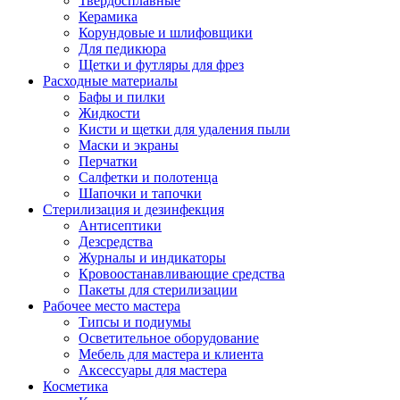
Твердосплавные
Керамика
Корундовые и шлифовщики
Для педикюра
Щетки и футляры для фрез
Расходные материалы
Бафы и пилки
Жидкости
Кисти и щетки для удаления пыли
Маски и экраны
Перчатки
Салфетки и полотенца
Шапочки и тапочки
Стерилизация и дезинфекция
Антисептики
Дезсредства
Журналы и индикаторы
Кровоостанавливающие средства
Пакеты для стерилизации
Рабочее место мастера
Типсы и подиумы
Осветительное оборудование
Мебель для мастера и клиента
Аксессуары для мастера
Косметика