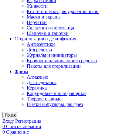
Бафы и пилки
Жидкости
Кисти и щетки для удаления пыли
Маски и экраны
Перчатки
Салфетки и полотенца
Шапочки и тапочки
Стерилизация и дезинфекция
Антисептики
Дезсредства
Журналы и индикаторы
Кровоостанавливающие средства
Пакеты для стерилизации
Фрезы
Алмазные
Для педикюра
Керамика
Корундовые и шлифовщики
Твердосплавные
Щетки и футляры для фрез
Поиск
Вход/ Регистрация
0
Список желаний
0
Сравнение