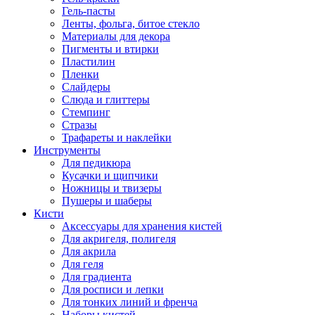
Гель-пасты
Ленты, фольга, битое стекло
Материалы для декора
Пигменты и втирки
Пластилин
Пленки
Слайдеры
Слюда и глиттеры
Стемпинг
Стразы
Трафареты и наклейки
Инструменты
Для педикюра
Кусачки и щипчики
Ножницы и твизеры
Пушеры и шаберы
Кисти
Аксессуары для хранения кистей
Для акригеля, полигеля
Для акрила
Для геля
Для градиента
Для росписи и лепки
Для тонких линий и френча
Наборы кистей