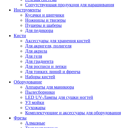
Сопутствующая продукция для наращивания
Инструменты
Кусачки и щипчики
Ножницы и твизеры
Пушеры и шаберы
Для педикюра
Кисти
Аксессуары для хранения кистей
Для акригеля, полигеля
Для акрила
Для геля
Для градиента
Для росписи и лепки
Для тонких линий и френча
Наборы кистей
Оборудование
Аппараты для маникюра
Пылесборники
LED UV-Лампы для сушки ногтей
УЗ мойки
Сухожары
Комплектующие и аксессуары для оборудования
Фрезы
Алмазные