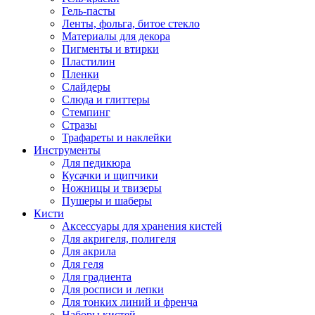
Гель-пасты
Ленты, фольга, битое стекло
Материалы для декора
Пигменты и втирки
Пластилин
Пленки
Слайдеры
Слюда и глиттеры
Стемпинг
Стразы
Трафареты и наклейки
Инструменты
Для педикюра
Кусачки и щипчики
Ножницы и твизеры
Пушеры и шаберы
Кисти
Аксессуары для хранения кистей
Для акригеля, полигеля
Для акрила
Для геля
Для градиента
Для росписи и лепки
Для тонких линий и френча
Наборы кистей