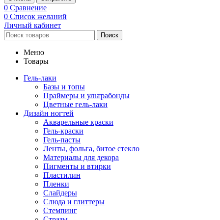
0
Сравнение
0
Список желаний
Личный кабинет
Поиск
Меню
Товары
Гель-лаки
Базы и топы
Праймеры и ультрабонды
Цветные гель-лаки
Дизайн ногтей
Акварельные краски
Гель-краски
Гель-пасты
Ленты, фольга, битое стекло
Материалы для декора
Пигменты и втирки
Пластилин
Пленки
Слайдеры
Слюда и глиттеры
Стемпинг
Стразы