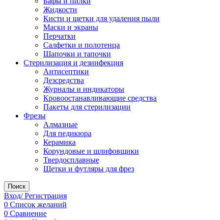
Бафы и пилки
Жидкости
Кисти и щетки для удаления пыли
Маски и экраны
Перчатки
Салфетки и полотенца
Шапочки и тапочки
Стерилизация и дезинфекция
Антисептики
Дезсредства
Журналы и индикаторы
Кровоостанавливающие средства
Пакеты для стерилизации
Фрезы
Алмазные
Для педикюра
Керамика
Корундовые и шлифовщики
Твердосплавные
Щетки и футляры для фрез
Поиск
Вход/ Регистрация
0
Список желаний
0
Сравнение