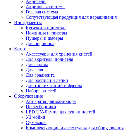
Акригели
Акриловая система
Гелевая система
Сопутствующая продукция для наращивания
Инструменты
Кусачки и щипчики
Ножницы и твизеры
Пушеры и шаберы
Для педикюра
Кисти
Аксессуары для хранения кистей
Для акригеля, полигеля
Для акрила
Для геля
Для градиента
Для росписи и лепки
Для тонких линий и френча
Наборы кистей
Оборудование
Аппараты для маникюра
Пылесборники
LED UV-Лампы для сушки ногтей
УЗ мойки
Сухожары
Комплектующие и аксессуары для оборудования