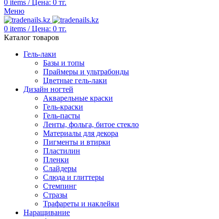
0
items
/
Цена:
0
тг.
Меню
0
items
/
Цена:
0
тг.
Каталог товаров
Гель-лаки
Базы и топы
Праймеры и ультрабонды
Цветные гель-лаки
Дизайн ногтей
Акварельные краски
Гель-краски
Гель-пасты
Ленты, фольга, битое стекло
Материалы для декора
Пигменты и втирки
Пластилин
Пленки
Слайдеры
Слюда и глиттеры
Стемпинг
Стразы
Трафареты и наклейки
Наращивание