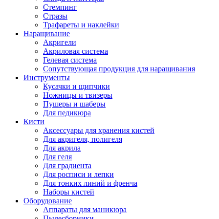
Стемпинг
Стразы
Трафареты и наклейки
Наращивание
Акригели
Акриловая система
Гелевая система
Сопутствующая продукция для наращивания
Инструменты
Кусачки и щипчики
Ножницы и твизеры
Пушеры и шаберы
Для педикюра
Кисти
Аксессуары для хранения кистей
Для акригеля, полигеля
Для акрила
Для геля
Для градиента
Для росписи и лепки
Для тонких линий и френча
Наборы кистей
Оборудование
Аппараты для маникюра
Пылесборники