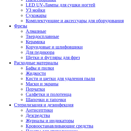
LED UV-Лампы для сушки ногтей
УЗ мойки
Сухожары
Комплектующие и аксессуары для оборудования
Фрезы
Алмазные
Твердосплавные
Керамика
Корундовые и шлифовщики
Для педикюра
Щетки и футляры для фрез
Расходные материалы
Бафы и пилки
Жидкости
Кисти и щетки для удаления пыли
Маски и экраны
Перчатки
Салфетки и полотенца
Шапочки и тапочки
Стерилизация и дезинфекция
Антисептики
Дезсредства
Журналы и индикаторы
Кровоостанавливающие средства