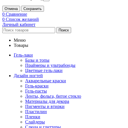
Отмена
Сохранить
0
Сравнение
0
Список желаний
Личный кабинет
Поиск
Меню
Товары
Гель-лаки
Базы и топы
Праймеры и ультрабонды
Цветные гель-лаки
Дизайн ногтей
Акварельные краски
Гель-краски
Гель-пасты
Ленты, фольга, битое стекло
Материалы для декора
Пигменты и втирки
Пластилин
Пленки
Слайдеры
Слюда и глиттеры