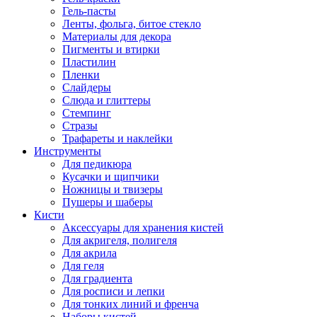
Гель-пасты
Ленты, фольга, битое стекло
Материалы для декора
Пигменты и втирки
Пластилин
Пленки
Слайдеры
Слюда и глиттеры
Стемпинг
Стразы
Трафареты и наклейки
Инструменты
Для педикюра
Кусачки и щипчики
Ножницы и твизеры
Пушеры и шаберы
Кисти
Аксессуары для хранения кистей
Для акригеля, полигеля
Для акрила
Для геля
Для градиента
Для росписи и лепки
Для тонких линий и френча
Наборы кистей