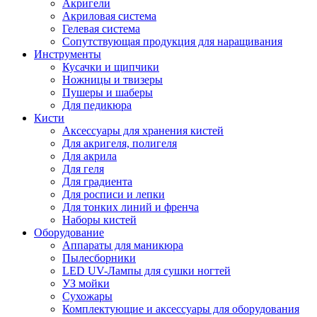
Акригели
Акриловая система
Гелевая система
Сопутствующая продукция для наращивания
Инструменты
Кусачки и щипчики
Ножницы и твизеры
Пушеры и шаберы
Для педикюра
Кисти
Аксессуары для хранения кистей
Для акригеля, полигеля
Для акрила
Для геля
Для градиента
Для росписи и лепки
Для тонких линий и френча
Наборы кистей
Оборудование
Аппараты для маникюра
Пылесборники
LED UV-Лампы для сушки ногтей
УЗ мойки
Сухожары
Комплектующие и аксессуары для оборудования