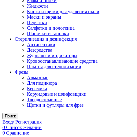
Бафы и пилки
Жидкости
Кисти и щетки для удаления пыли
Маски и экраны
Перчатки
Салфетки и полотенца
Шапочки и тапочки
Стерилизация и дезинфекция
Антисептики
Дезсредства
Журналы и индикаторы
Кровоостанавливающие средства
Пакеты для стерилизации
Фрезы
Алмазные
Для педикюра
Керамика
Корундовые и шлифовщики
Твердосплавные
Щетки и футляры для фрез
Поиск
Вход/ Регистрация
0
Список желаний
0
Сравнение