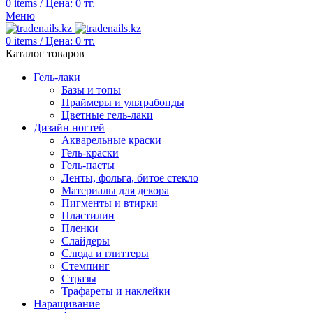
0
items
/
Цена:
0
тг.
Меню
0
items
/
Цена:
0
тг.
Каталог товаров
Гель-лаки
Базы и топы
Праймеры и ультрабонды
Цветные гель-лаки
Дизайн ногтей
Акварельные краски
Гель-краски
Гель-пасты
Ленты, фольга, битое стекло
Материалы для декора
Пигменты и втирки
Пластилин
Пленки
Слайдеры
Слюда и глиттеры
Стемпинг
Стразы
Трафареты и наклейки
Наращивание