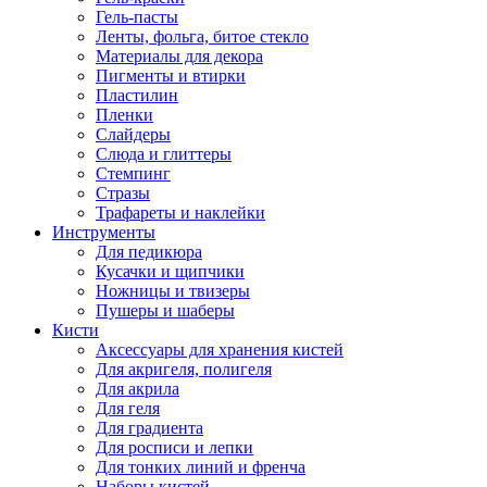
Гель-пасты
Ленты, фольга, битое стекло
Материалы для декора
Пигменты и втирки
Пластилин
Пленки
Слайдеры
Слюда и глиттеры
Стемпинг
Стразы
Трафареты и наклейки
Инструменты
Для педикюра
Кусачки и щипчики
Ножницы и твизеры
Пушеры и шаберы
Кисти
Аксессуары для хранения кистей
Для акригеля, полигеля
Для акрила
Для геля
Для градиента
Для росписи и лепки
Для тонких линий и френча
Наборы кистей