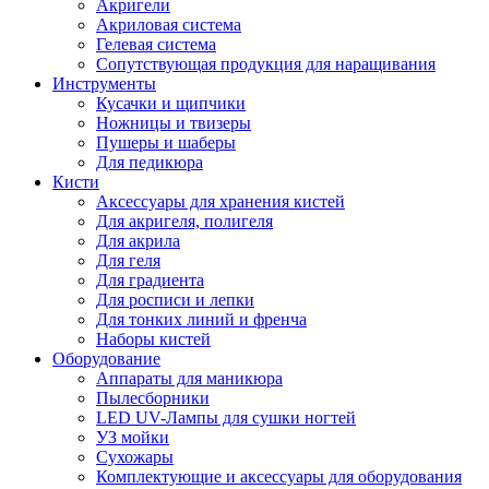
Акригели
Акриловая система
Гелевая система
Сопутствующая продукция для наращивания
Инструменты
Кусачки и щипчики
Ножницы и твизеры
Пушеры и шаберы
Для педикюра
Кисти
Аксессуары для хранения кистей
Для акригеля, полигеля
Для акрила
Для геля
Для градиента
Для росписи и лепки
Для тонких линий и френча
Наборы кистей
Оборудование
Аппараты для маникюра
Пылесборники
LED UV-Лампы для сушки ногтей
УЗ мойки
Сухожары
Комплектующие и аксессуары для оборудования