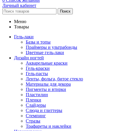
0
Список желаний
Личный кабинет
Поиск
Меню
Товары
Гель-лаки
Базы и топы
Праймеры и ультрабонды
Цветные гель-лаки
Дизайн ногтей
Акварельные краски
Гель-краски
Гель-пасты
Ленты, фольга, битое стекло
Материалы для декора
Пигменты и втирки
Пластилин
Пленки
Слайдеры
Слюда и глиттеры
Стемпинг
Стразы
Трафареты и наклейки