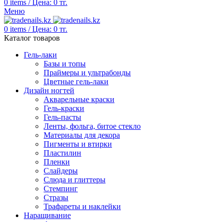
0
items
/
Цена:
0
тг.
Меню
0
items
/
Цена:
0
тг.
Каталог товаров
Гель-лаки
Базы и топы
Праймеры и ультрабонды
Цветные гель-лаки
Дизайн ногтей
Акварельные краски
Гель-краски
Гель-пасты
Ленты, фольга, битое стекло
Материалы для декора
Пигменты и втирки
Пластилин
Пленки
Слайдеры
Слюда и глиттеры
Стемпинг
Стразы
Трафареты и наклейки
Наращивание