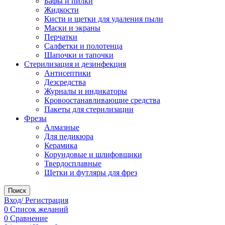
Бафы и пилки
Жидкости
Кисти и щетки для удаления пыли
Маски и экраны
Перчатки
Салфетки и полотенца
Шапочки и тапочки
Стерилизация и дезинфекция
Антисептики
Дезсредства
Журналы и индикаторы
Кровоостанавливающие средства
Пакеты для стерилизации
Фрезы
Алмазные
Для педикюра
Керамика
Корундовые и шлифовщики
Твердосплавные
Щетки и футляры для фрез
Поиск
Вход/ Регистрация
0
Список желаний
0
Сравнение