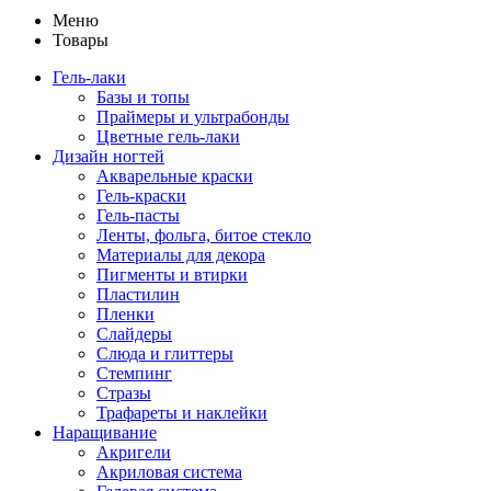
Меню
Товары
Гель-лаки
Базы и топы
Праймеры и ультрабонды
Цветные гель-лаки
Дизайн ногтей
Акварельные краски
Гель-краски
Гель-пасты
Ленты, фольга, битое стекло
Материалы для декора
Пигменты и втирки
Пластилин
Пленки
Слайдеры
Слюда и глиттеры
Стемпинг
Стразы
Трафареты и наклейки
Наращивание
Акригели
Акриловая система