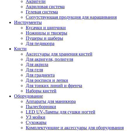
Акригели
Акриловая система
Гелевая система
Сопутствующая продукция для наращивания
Инструменты
Кусачки и щипчики
Ножницы и твизеры
Пушеры и шаберы
Для педикюра
Кисти
Аксессуары для хранения кистей
Для акригеля, полигеля
Для акрила
Для геля
Для градиента
Для росписи и лепки
Для тонких линий и френча
Наборы кистей
Оборудование
Аппараты для маникюра
Пылесборники
LED UV-Лампы для сушки ногтей
УЗ мойки
Сухожары
Комплектующие и аксессуары для оборудования