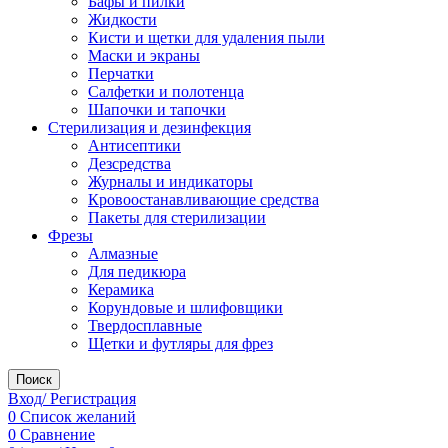
Бафы и пилки
Жидкости
Кисти и щетки для удаления пыли
Маски и экраны
Перчатки
Салфетки и полотенца
Шапочки и тапочки
Стерилизация и дезинфекция
Антисептики
Дезсредства
Журналы и индикаторы
Кровоостанавливающие средства
Пакеты для стерилизации
Фрезы
Алмазные
Для педикюра
Керамика
Корундовые и шлифовщики
Твердосплавные
Щетки и футляры для фрез
Поиск
Вход/ Регистрация
0
Список желаний
0
Сравнение