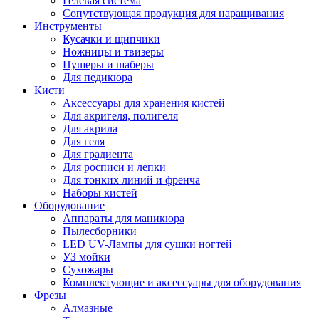
Гелевая система
Сопутствующая продукция для наращивания
Инструменты
Кусачки и щипчики
Ножницы и твизеры
Пушеры и шаберы
Для педикюра
Кисти
Аксессуары для хранения кистей
Для акригеля, полигеля
Для акрила
Для геля
Для градиента
Для росписи и лепки
Для тонких линий и френча
Наборы кистей
Оборудование
Аппараты для маникюра
Пылесборники
LED UV-Лампы для сушки ногтей
УЗ мойки
Сухожары
Комплектующие и аксессуары для оборудования
Фрезы
Алмазные