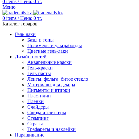
0
items
/
Цена:
0
тг.
Меню
0
items
/
Цена:
0
тг.
Каталог товаров
Гель-лаки
Базы и топы
Праймеры и ультрабонды
Цветные гель-лаки
Дизайн ногтей
Акварельные краски
Гель-краски
Гель-пасты
Ленты, фольга, битое стекло
Материалы для декора
Пигменты и втирки
Пластилин
Пленки
Слайдеры
Слюда и глиттеры
Стемпинг
Стразы
Трафареты и наклейки
Наращивание