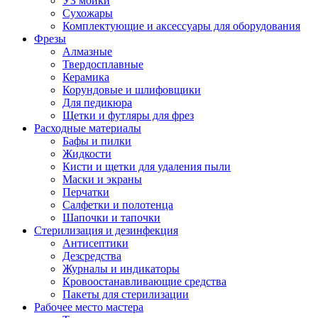
УЗ мойки
Сухожары
Комплектующие и аксессуары для оборудования
Фрезы
Алмазные
Твердосплавные
Керамика
Корундовые и шлифовщики
Для педикюра
Щетки и футляры для фрез
Расходные материалы
Бафы и пилки
Жидкости
Кисти и щетки для удаления пыли
Маски и экраны
Перчатки
Салфетки и полотенца
Шапочки и тапочки
Стерилизация и дезинфекция
Антисептики
Дезсредства
Журналы и индикаторы
Кровоостанавливающие средства
Пакеты для стерилизации
Рабочее место мастера