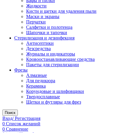
Бафы и пилки
Жидкости
Кисти и щетки для удаления пыли
Маски и экраны
Перчатки
Салфетки и полотенца
Шапочки и тапочки
Стерилизация и дезинфекция
Антисептики
Дезсредства
Журналы и индикаторы
Кровоостанавливающие средства
Пакеты для стерилизации
Фрезы
Алмазные
Для педикюра
Керамика
Корундовые и шлифовщики
Твердосплавные
Щетки и футляры для фрез
Поиск
Вход/ Регистрация
0
Список желаний
0
Сравнение