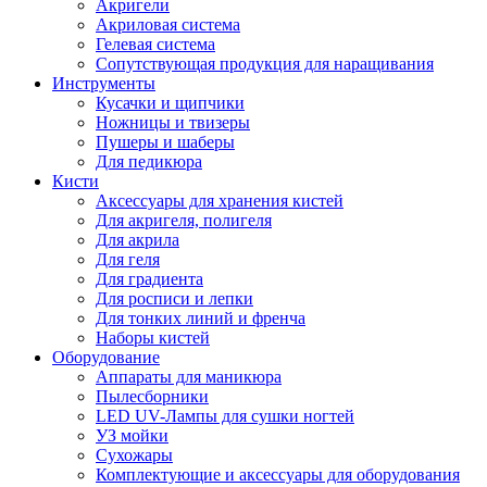
Акригели
Акриловая система
Гелевая система
Сопутствующая продукция для наращивания
Инструменты
Кусачки и щипчики
Ножницы и твизеры
Пушеры и шаберы
Для педикюра
Кисти
Аксессуары для хранения кистей
Для акригеля, полигеля
Для акрила
Для геля
Для градиента
Для росписи и лепки
Для тонких линий и френча
Наборы кистей
Оборудование
Аппараты для маникюра
Пылесборники
LED UV-Лампы для сушки ногтей
УЗ мойки
Сухожары
Комплектующие и аксессуары для оборудования