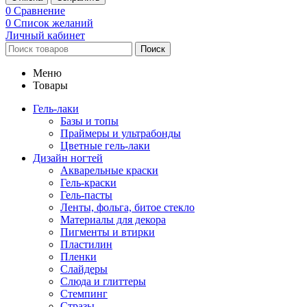
0
Сравнение
0
Список желаний
Личный кабинет
Поиск
Меню
Товары
Гель-лаки
Базы и топы
Праймеры и ультрабонды
Цветные гель-лаки
Дизайн ногтей
Акварельные краски
Гель-краски
Гель-пасты
Ленты, фольга, битое стекло
Материалы для декора
Пигменты и втирки
Пластилин
Пленки
Слайдеры
Слюда и глиттеры
Стемпинг
Стразы