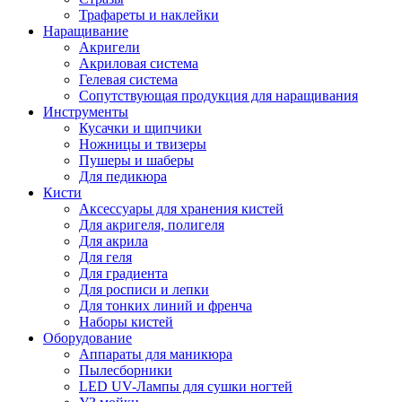
Трафареты и наклейки
Наращивание
Акригели
Акриловая система
Гелевая система
Сопутствующая продукция для наращивания
Инструменты
Кусачки и щипчики
Ножницы и твизеры
Пушеры и шаберы
Для педикюра
Кисти
Аксессуары для хранения кистей
Для акригеля, полигеля
Для акрила
Для геля
Для градиента
Для росписи и лепки
Для тонких линий и френча
Наборы кистей
Оборудование
Аппараты для маникюра
Пылесборники
LED UV-Лампы для сушки ногтей