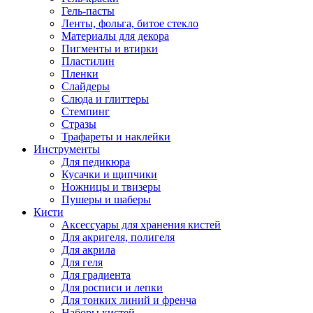
Гель-пасты
Ленты, фольга, битое стекло
Материалы для декора
Пигменты и втирки
Пластилин
Пленки
Слайдеры
Слюда и глиттеры
Стемпинг
Стразы
Трафареты и наклейки
Инструменты
Для педикюра
Кусачки и щипчики
Ножницы и твизеры
Пушеры и шаберы
Кисти
Аксессуары для хранения кистей
Для акригеля, полигеля
Для акрила
Для геля
Для градиента
Для росписи и лепки
Для тонких линий и френча
Наборы кистей