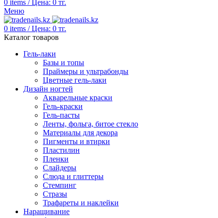
0
items
/
Цена:
0
тг.
Меню
0
items
/
Цена:
0
тг.
Каталог товаров
Гель-лаки
Базы и топы
Праймеры и ультрабонды
Цветные гель-лаки
Дизайн ногтей
Акварельные краски
Гель-краски
Гель-пасты
Ленты, фольга, битое стекло
Материалы для декора
Пигменты и втирки
Пластилин
Пленки
Слайдеры
Слюда и глиттеры
Стемпинг
Стразы
Трафареты и наклейки
Наращивание