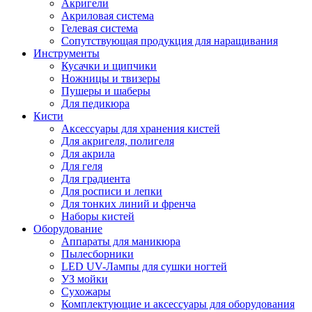
Акригели
Акриловая система
Гелевая система
Сопутствующая продукция для наращивания
Инструменты
Кусачки и щипчики
Ножницы и твизеры
Пушеры и шаберы
Для педикюра
Кисти
Аксессуары для хранения кистей
Для акригеля, полигеля
Для акрила
Для геля
Для градиента
Для росписи и лепки
Для тонких линий и френча
Наборы кистей
Оборудование
Аппараты для маникюра
Пылесборники
LED UV-Лампы для сушки ногтей
УЗ мойки
Сухожары
Комплектующие и аксессуары для оборудования