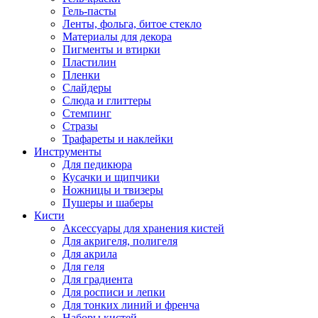
Гель-пасты
Ленты, фольга, битое стекло
Материалы для декора
Пигменты и втирки
Пластилин
Пленки
Слайдеры
Слюда и глиттеры
Стемпинг
Стразы
Трафареты и наклейки
Инструменты
Для педикюра
Кусачки и щипчики
Ножницы и твизеры
Пушеры и шаберы
Кисти
Аксессуары для хранения кистей
Для акригеля, полигеля
Для акрила
Для геля
Для градиента
Для росписи и лепки
Для тонких линий и френча
Наборы кистей