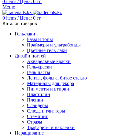
0
items
/
Цена:
0
тг.
Меню
0
items
/
Цена:
0
тг.
Каталог товаров
Гель-лаки
Базы и топы
Праймеры и ультрабонды
Цветные гель-лаки
Дизайн ногтей
Акварельные краски
Гель-краски
Гель-пасты
Ленты, фольга, битое стекло
Материалы для декора
Пигменты и втирки
Пластилин
Пленки
Слайдеры
Слюда и глиттеры
Стемпинг
Стразы
Трафареты и наклейки
Наращивание