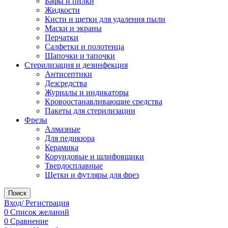
Бафы и пилки
Жидкости
Кисти и щетки для удаления пыли
Маски и экраны
Перчатки
Салфетки и полотенца
Шапочки и тапочки
Стерилизация и дезинфекция
Антисептики
Дезсредства
Журналы и индикаторы
Кровоостанавливающие средства
Пакеты для стерилизации
Фрезы
Алмазные
Для педикюра
Керамика
Корундовые и шлифовщики
Твердосплавные
Щетки и футляры для фрез
Поиск
Вход/ Регистрация
0
Список желаний
0
Сравнение