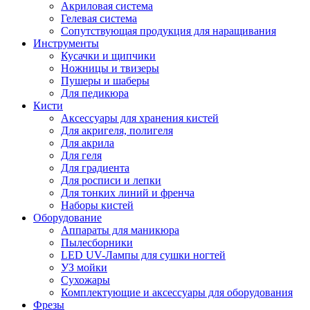
Акриловая система
Гелевая система
Сопутствующая продукция для наращивания
Инструменты
Кусачки и щипчики
Ножницы и твизеры
Пушеры и шаберы
Для педикюра
Кисти
Аксессуары для хранения кистей
Для акригеля, полигеля
Для акрила
Для геля
Для градиента
Для росписи и лепки
Для тонких линий и френча
Наборы кистей
Оборудование
Аппараты для маникюра
Пылесборники
LED UV-Лампы для сушки ногтей
УЗ мойки
Сухожары
Комплектующие и аксессуары для оборудования
Фрезы