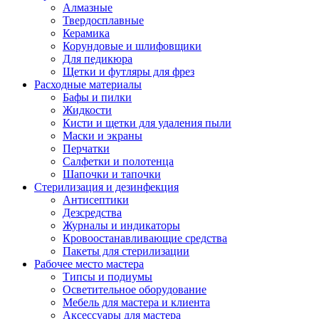
Алмазные
Твердосплавные
Керамика
Корундовые и шлифовщики
Для педикюра
Щетки и футляры для фрез
Расходные материалы
Бафы и пилки
Жидкости
Кисти и щетки для удаления пыли
Маски и экраны
Перчатки
Салфетки и полотенца
Шапочки и тапочки
Стерилизация и дезинфекция
Антисептики
Дезсредства
Журналы и индикаторы
Кровоостанавливающие средства
Пакеты для стерилизации
Рабочее место мастера
Типсы и подиумы
Осветительное оборудование
Мебель для мастера и клиента
Аксессуары для мастера