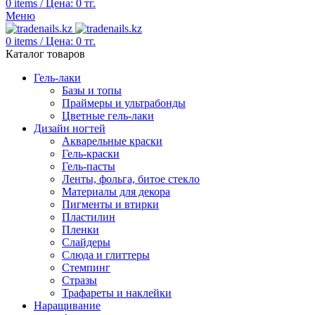
0
items
/
Цена:
0
тг.
Меню
0
items
/
Цена:
0
тг.
Каталог товаров
Гель-лаки
Базы и топы
Праймеры и ультрабонды
Цветные гель-лаки
Дизайн ногтей
Акварельные краски
Гель-краски
Гель-пасты
Ленты, фольга, битое стекло
Материалы для декора
Пигменты и втирки
Пластилин
Пленки
Слайдеры
Слюда и глиттеры
Стемпинг
Стразы
Трафареты и наклейки
Наращивание