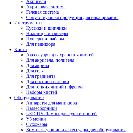
Акригели
Акриловая система
Гелевая система
Сопутствующая продукция для наращивания
Инструменты
Кусачки и щипчики
Ножницы и твизеры
Пушеры и шаберы
Для педикюра
Кисти
Аксессуары для хранения кистей
Для акригеля, полигеля
Для акрила
Для геля
Для градиента
Для росписи и лепки
Для тонких линий и френча
Наборы кистей
Оборудование
Аппараты для маникюра
Пылесборники
LED UV-Лампы для сушки ногтей
УЗ мойки
Сухожары
Комплектующие и аксессуары для оборудования