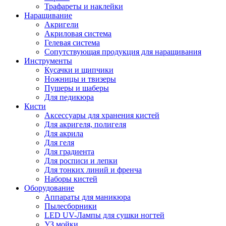
Трафареты и наклейки
Наращивание
Акригели
Акриловая система
Гелевая система
Сопутствующая продукция для наращивания
Инструменты
Кусачки и щипчики
Ножницы и твизеры
Пушеры и шаберы
Для педикюра
Кисти
Аксессуары для хранения кистей
Для акригеля, полигеля
Для акрила
Для геля
Для градиента
Для росписи и лепки
Для тонких линий и френча
Наборы кистей
Оборудование
Аппараты для маникюра
Пылесборники
LED UV-Лампы для сушки ногтей
УЗ мойки