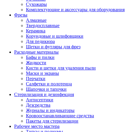
Сухожары
Комплектующие и аксессуары для оборудования
Фрезы
Алмазные
Твердосплавные
Керамика
Корундовые и шлифовщики
Для педикюра
Щетки и футляры для фрез
Расходные материалы
Бафы и пилки
Жидкости
Кисти и щетки для удаления пыли
Маски и экраны
Перчатки
Салфетки и полотенца
Шапочки и тапочки
Стерилизация и дезинфекция
Антисептики
Дезсредства
Журналы и индикаторы
Кровоостанавливающие средства
Пакеты для стерилизации
Рабочее место мастера
Типсы и подиумы