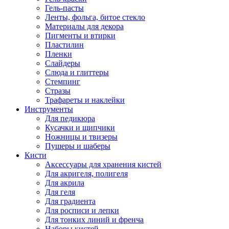
Гель-пасты
Ленты, фольга, битое стекло
Материалы для декора
Пигменты и втирки
Пластилин
Пленки
Слайдеры
Слюда и глиттеры
Стемпинг
Стразы
Трафареты и наклейки
Инструменты
Для педикюра
Кусачки и щипчики
Ножницы и твизеры
Пушеры и шаберы
Кисти
Аксессуары для хранения кистей
Для акригеля, полигеля
Для акрила
Для геля
Для градиента
Для росписи и лепки
Для тонких линий и френча
Наборы кистей