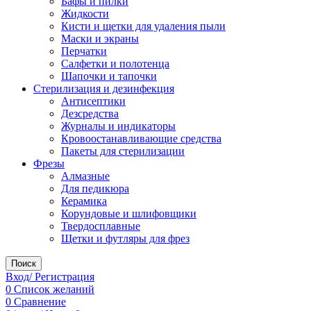
Бафы и пилки
Жидкости
Кисти и щетки для удаления пыли
Маски и экраны
Перчатки
Салфетки и полотенца
Шапочки и тапочки
Стерилизация и дезинфекция
Антисептики
Дезсредства
Журналы и индикаторы
Кровоостанавливающие средства
Пакеты для стерилизации
Фрезы
Алмазные
Для педикюра
Керамика
Корундовые и шлифовщики
Твердосплавные
Щетки и футляры для фрез
Поиск
Вход/ Регистрация
0
Список желаний
0
Сравнение