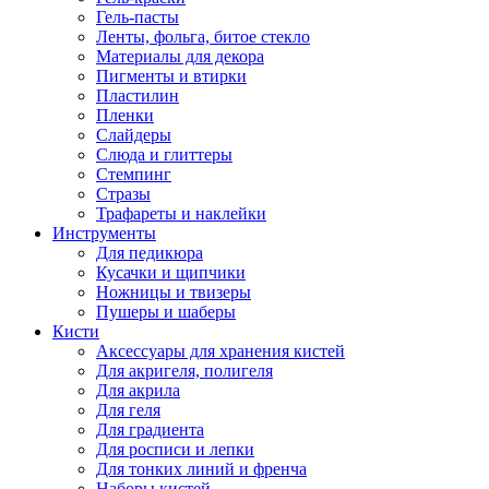
Гель-пасты
Ленты, фольга, битое стекло
Материалы для декора
Пигменты и втирки
Пластилин
Пленки
Слайдеры
Слюда и глиттеры
Стемпинг
Стразы
Трафареты и наклейки
Инструменты
Для педикюра
Кусачки и щипчики
Ножницы и твизеры
Пушеры и шаберы
Кисти
Аксессуары для хранения кистей
Для акригеля, полигеля
Для акрила
Для геля
Для градиента
Для росписи и лепки
Для тонких линий и френча
Наборы кистей