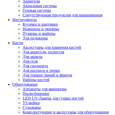
Акригели
Акриловая система
Гелевая система
Сопутствующая продукция для наращивания
Инструменты
Кусачки и щипчики
Ножницы и твизеры
Пушеры и шаберы
Для педикюра
Кисти
Аксессуары для хранения кистей
Для акригеля, полигеля
Для акрила
Для геля
Для градиента
Для росписи и лепки
Для тонких линий и френча
Наборы кистей
Оборудование
Аппараты для маникюра
Пылесборники
LED UV-Лампы для сушки ногтей
УЗ мойки
Сухожары
Комплектующие и аксессуары для оборудования