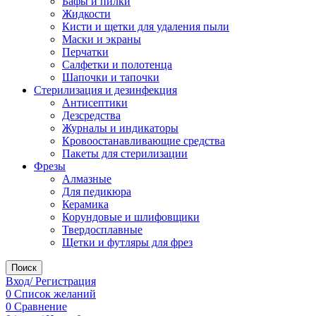
Бафы и пилки
Жидкости
Кисти и щетки для удаления пыли
Маски и экраны
Перчатки
Салфетки и полотенца
Шапочки и тапочки
Стерилизация и дезинфекция
Антисептики
Дезсредства
Журналы и индикаторы
Кровоостанавливающие средства
Пакеты для стерилизации
Фрезы
Алмазные
Для педикюра
Керамика
Корундовые и шлифовщики
Твердосплавные
Щетки и футляры для фрез
Поиск
Вход/ Регистрация
0
Список желаний
0
Сравнение