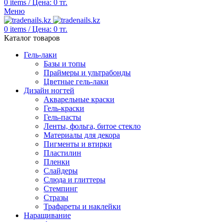
0
items
/
Цена:
0
тг.
Меню
0
items
/
Цена:
0
тг.
Каталог товаров
Гель-лаки
Базы и топы
Праймеры и ультрабонды
Цветные гель-лаки
Дизайн ногтей
Акварельные краски
Гель-краски
Гель-пасты
Ленты, фольга, битое стекло
Материалы для декора
Пигменты и втирки
Пластилин
Пленки
Слайдеры
Слюда и глиттеры
Стемпинг
Стразы
Трафареты и наклейки
Наращивание