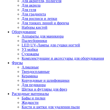
Для акригеля, полигеля
Для акрила
Для геля
Для градиента
Для росписи и лепки
Для тонких линий и френча
Наборы кистей
Оборудование
Аппараты для маникюра
Пылесборники
LED UV-Лампы для сушки ногтей
УЗ мойки
Сухожары
Комплектующие и аксессуары для оборудования
Фрезы
Алмазные
Твердосплавные
Керамика
Корундовые и шлифовщики
Для педикюра
Щетки и футляры для фрез
Расходные материалы
Бафы и пилки
Жидкости
Кисти и щетки для удаления пыли