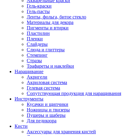
Акварельные краски
Гель-краски
Гель-пасты
Ленты, фольга, битое стекло
Материалы для декора
Пигменты и втирки
Пластилин
Пленки
Слайдеры
Слюда и глиттеры
Стемпинг
Стразы
Трафареты и наклейки
Наращивание
Акригели
Акриловая система
Гелевая система
Сопутствующая продукция для наращивания
Инструменты
Кусачки и щипчики
Ножницы и твизеры
Пушеры и шаберы
Для педикюра
Кисти
Аксессуары для хранения кистей