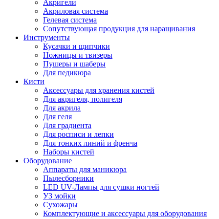
Акригели
Акриловая система
Гелевая система
Сопутствующая продукция для наращивания
Инструменты
Кусачки и щипчики
Ножницы и твизеры
Пушеры и шаберы
Для педикюра
Кисти
Аксессуары для хранения кистей
Для акригеля, полигеля
Для акрила
Для геля
Для градиента
Для росписи и лепки
Для тонких линий и френча
Наборы кистей
Оборудование
Аппараты для маникюра
Пылесборники
LED UV-Лампы для сушки ногтей
УЗ мойки
Сухожары
Комплектующие и аксессуары для оборудования