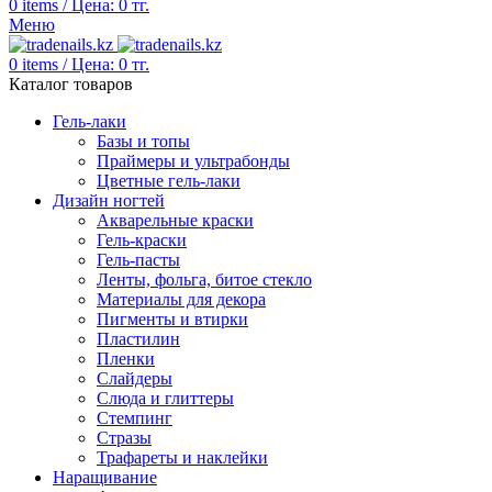
0
items
/
Цена:
0
тг.
Меню
0
items
/
Цена:
0
тг.
Каталог товаров
Гель-лаки
Базы и топы
Праймеры и ультрабонды
Цветные гель-лаки
Дизайн ногтей
Акварельные краски
Гель-краски
Гель-пасты
Ленты, фольга, битое стекло
Материалы для декора
Пигменты и втирки
Пластилин
Пленки
Слайдеры
Слюда и глиттеры
Стемпинг
Стразы
Трафареты и наклейки
Наращивание