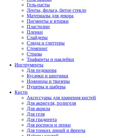
Гель-пасты
Ленты, фольга, битое стекло
Материалы для декора
Пигменты и втирки
Пластилин
Пленки
Слайдеры
Слюда и глиттеры
Стемпинг
Стразы
Трафареты и наклейки
Инструменты
Для педикюра
Кусачки и щипчики
Ножницы и твизеры
Пушеры и шаберы
Кисти
Аксессуары для хранения кистей
Для акригеля, полигеля
Для акрила
Для геля
Для градиента
Для росписи и лепки
Для тонких линий и френча
Наборы кистей