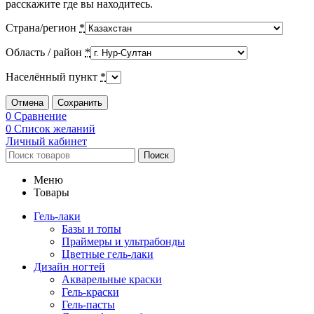
расскажите где вы находитесь.
Страна/регион
*
Область / район
*
Населённый пункт
*
Отмена
Сохранить
0
Сравнение
0
Список желаний
Личный кабинет
Поиск
Меню
Товары
Гель-лаки
Базы и топы
Праймеры и ультрабонды
Цветные гель-лаки
Дизайн ногтей
Акварельные краски
Гель-краски
Гель-пасты