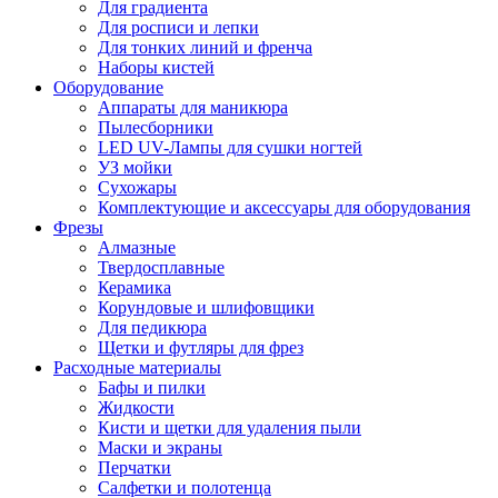
Для градиента
Для росписи и лепки
Для тонких линий и френча
Наборы кистей
Оборудование
Аппараты для маникюра
Пылесборники
LED UV-Лампы для сушки ногтей
УЗ мойки
Сухожары
Комплектующие и аксессуары для оборудования
Фрезы
Алмазные
Твердосплавные
Керамика
Корундовые и шлифовщики
Для педикюра
Щетки и футляры для фрез
Расходные материалы
Бафы и пилки
Жидкости
Кисти и щетки для удаления пыли
Маски и экраны
Перчатки
Салфетки и полотенца