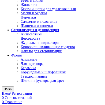
Бафы и пилки
Жидкости
Кисти и щетки для удаления пыли
Маски и экраны
Перчатки
Салфетки и полотенца
Шапочки и тапочки
Стерилизация и дезинфекция
Антисептики
Дезсредства
Журналы и индикаторы
Кровоостанавливающие средства
Пакеты для стерилизации
Фрезы
Алмазные
Для педикюра
Керамика
Корундовые и шлифовщики
Твердосплавные
Щетки и футляры для фрез
Поиск
Вход/ Регистрация
0
Список желаний
0
Сравнение