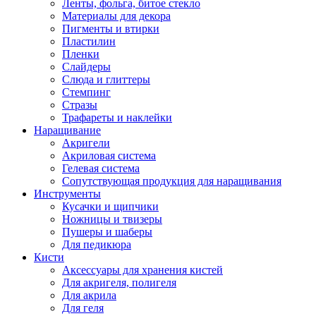
Ленты, фольга, битое стекло
Материалы для декора
Пигменты и втирки
Пластилин
Пленки
Слайдеры
Слюда и глиттеры
Стемпинг
Стразы
Трафареты и наклейки
Наращивание
Акригели
Акриловая система
Гелевая система
Сопутствующая продукция для наращивания
Инструменты
Кусачки и щипчики
Ножницы и твизеры
Пушеры и шаберы
Для педикюра
Кисти
Аксессуары для хранения кистей
Для акригеля, полигеля
Для акрила
Для геля