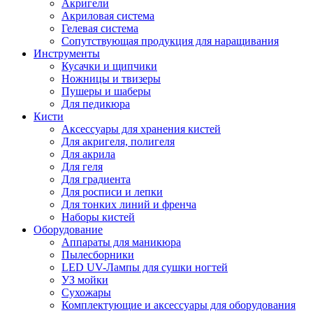
Акригели
Акриловая система
Гелевая система
Сопутствующая продукция для наращивания
Инструменты
Кусачки и щипчики
Ножницы и твизеры
Пушеры и шаберы
Для педикюра
Кисти
Аксессуары для хранения кистей
Для акригеля, полигеля
Для акрила
Для геля
Для градиента
Для росписи и лепки
Для тонких линий и френча
Наборы кистей
Оборудование
Аппараты для маникюра
Пылесборники
LED UV-Лампы для сушки ногтей
УЗ мойки
Сухожары
Комплектующие и аксессуары для оборудования