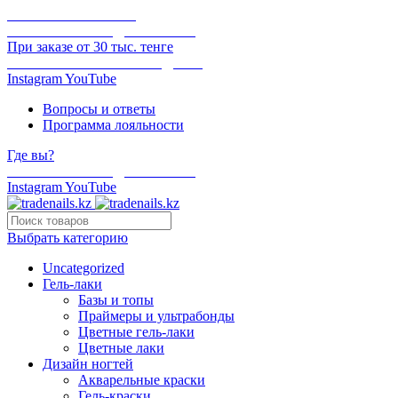
ОНЛАЙН ОПЛАТА
БЕСПЛАТНАЯ ДОСТАВКА
При заказе от 30 тыс. тенге
ОТГРУЗКА В ТОТ ЖЕ ДЕНЬ
Instagram
YouTube
Вопросы и ответы
Программа лояльности
Где вы?
БЕСПЛАТНАЯ ДОСТАВКА
Instagram
YouTube
Выбрать категорию
Uncategorized
Гель-лаки
Базы и топы
Праймеры и ультрабонды
Цветные гель-лаки
Цветные лаки
Дизайн ногтей
Акварельные краски
Гель-краски