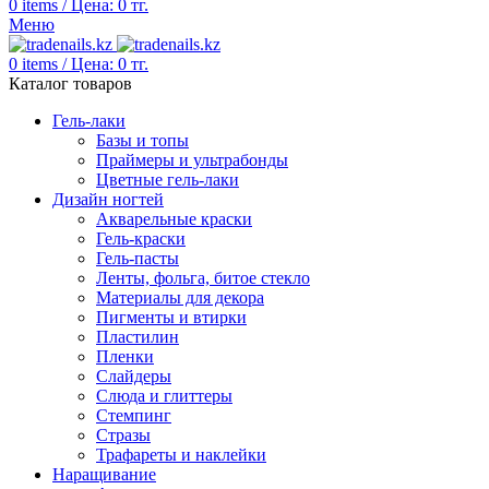
0
items
/
Цена:
0
тг.
Меню
0
items
/
Цена:
0
тг.
Каталог товаров
Гель-лаки
Базы и топы
Праймеры и ультрабонды
Цветные гель-лаки
Дизайн ногтей
Акварельные краски
Гель-краски
Гель-пасты
Ленты, фольга, битое стекло
Материалы для декора
Пигменты и втирки
Пластилин
Пленки
Слайдеры
Слюда и глиттеры
Стемпинг
Стразы
Трафареты и наклейки
Наращивание