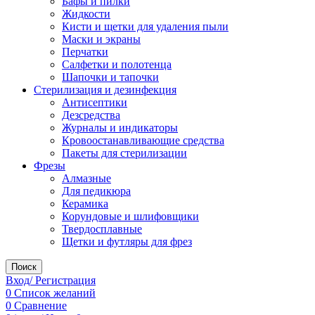
Бафы и пилки
Жидкости
Кисти и щетки для удаления пыли
Маски и экраны
Перчатки
Салфетки и полотенца
Шапочки и тапочки
Стерилизация и дезинфекция
Антисептики
Дезсредства
Журналы и индикаторы
Кровоостанавливающие средства
Пакеты для стерилизации
Фрезы
Алмазные
Для педикюра
Керамика
Корундовые и шлифовщики
Твердосплавные
Щетки и футляры для фрез
Поиск
Вход/ Регистрация
0
Список желаний
0
Сравнение