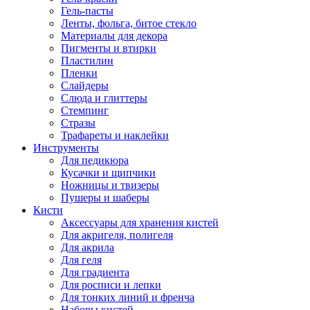
Гель-пасты
Ленты, фольга, битое стекло
Материалы для декора
Пигменты и втирки
Пластилин
Пленки
Слайдеры
Слюда и глиттеры
Стемпинг
Стразы
Трафареты и наклейки
Инструменты
Для педикюра
Кусачки и щипчики
Ножницы и твизеры
Пушеры и шаберы
Кисти
Аксессуары для хранения кистей
Для акригеля, полигеля
Для акрила
Для геля
Для градиента
Для росписи и лепки
Для тонких линий и френча
Наборы кистей