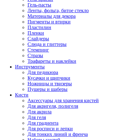
Гель-пасты
Ленты, фольга, битое стекло
Материалы для декора
Пигменты и втирки
Пластилин
Пленки
Слайдеры
Слюда и глиттеры
Стемпинг
Стразы
Трафареты и наклейки
Инструменты
Для педикюра
Кусачки и щипчики
Ножницы и твизеры
Пушеры и шаберы
Кисти
Аксессуары для хранения кистей
Для акригеля, полигеля
Для акрила
Для геля
Для градиента
Для росписи и лепки
Для тонких линий и френча
Наборы кистей