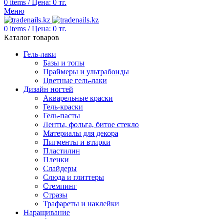
0
items
/
Цена:
0
тг.
Меню
0
items
/
Цена:
0
тг.
Каталог товаров
Гель-лаки
Базы и топы
Праймеры и ультрабонды
Цветные гель-лаки
Дизайн ногтей
Акварельные краски
Гель-краски
Гель-пасты
Ленты, фольга, битое стекло
Материалы для декора
Пигменты и втирки
Пластилин
Пленки
Слайдеры
Слюда и глиттеры
Стемпинг
Стразы
Трафареты и наклейки
Наращивание