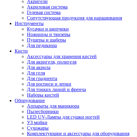
Акригели
Акриловая система
Гелевая система
Сопутствующая продукция для наращивания
Инструменты
Кусачки и щипчики
Ножницы и твизеры
Пушеры и шаберы
Для педикюра
Кисти
Аксессуары для хранения кистей
Для акригеля, полигеля
Для акрила
Для геля
Для градиента
Для росписи и лепки
Для тонких линий и френча
Наборы кистей
Оборудование
Аппараты для маникюра
Пылесборники
LED UV-Лампы для сушки ногтей
УЗ мойки
Сухожары
Комплектующие и аксессуары для оборудования