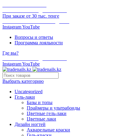
ОНЛАЙН ОПЛАТА
БЕСПЛАТНАЯ ДОСТАВКА
При заказе от 30 тыс. тенге
ОТГРУЗКА В ТОТ ЖЕ ДЕНЬ
Instagram
YouTube
Вопросы и ответы
Программа лояльности
Где вы?
БЕСПЛАТНАЯ ДОСТАВКА
Instagram
YouTube
Выбрать категорию
Uncategorized
Гель-лаки
Базы и топы
Праймеры и ультрабонды
Цветные гель-лаки
Цветные лаки
Дизайн ногтей
Акварельные краски
Гель-краски