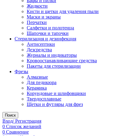
Бафы и пилки
Жидкости
Кисти и щетки для удаления пыли
Маски и экраны
Перчатки
Салфетки и полотенца
Шапочки и тапочки
Стерилизация и дезинфекция
Антисептики
Дезсредства
Журналы и индикаторы
Кровоостанавливающие средства
Пакеты для стерилизации
Фрезы
Алмазные
Для педикюра
Керамика
Корундовые и шлифовщики
Твердосплавные
Щетки и футляры для фрез
Поиск
Вход/ Регистрация
0
Список желаний
0
Сравнение