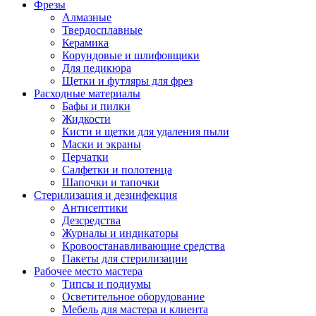
Фрезы
Алмазные
Твердосплавные
Керамика
Корундовые и шлифовщики
Для педикюра
Щетки и футляры для фрез
Расходные материалы
Бафы и пилки
Жидкости
Кисти и щетки для удаления пыли
Маски и экраны
Перчатки
Салфетки и полотенца
Шапочки и тапочки
Стерилизация и дезинфекция
Антисептики
Дезсредства
Журналы и индикаторы
Кровоостанавливающие средства
Пакеты для стерилизации
Рабочее место мастера
Типсы и подиумы
Осветительное оборудование
Мебель для мастера и клиента