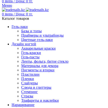
0
items
/
Цена:
0
тг.
Меню
0
items
/
Цена:
0
тг.
Каталог товаров
Гель-лаки
Базы и топы
Праймеры и ультрабонды
Цветные гель-лаки
Дизайн ногтей
Акварельные краски
Гель-краски
Гель-пасты
Ленты, фольга, битое стекло
Материалы для декора
Пигменты и втирки
Пластилин
Пленки
Слайдеры
Слюда и глиттеры
Стемпинг
Стразы
Трафареты и наклейки
Наращивание