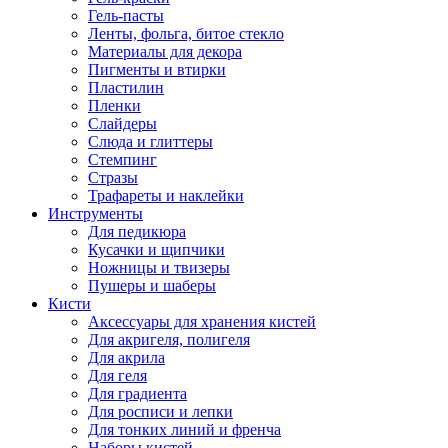
Гель-пасты
Ленты, фольга, битое стекло
Материалы для декора
Пигменты и втирки
Пластилин
Пленки
Слайдеры
Слюда и глиттеры
Стемпинг
Стразы
Трафареты и наклейки
Инструменты
Для педикюра
Кусачки и щипчики
Ножницы и твизеры
Пушеры и шаберы
Кисти
Аксессуары для хранения кистей
Для акригеля, полигеля
Для акрила
Для геля
Для градиента
Для росписи и лепки
Для тонких линий и френча
Наборы кистей