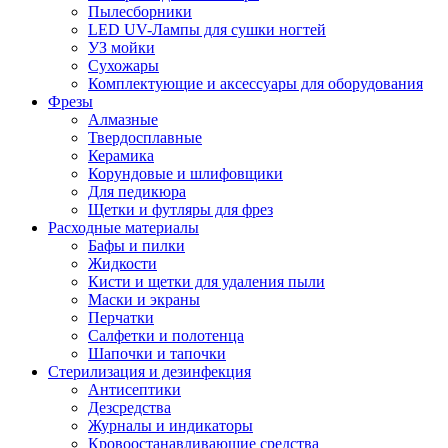
Пылесборники
LED UV-Лампы для сушки ногтей
УЗ мойки
Сухожары
Комплектующие и аксессуары для оборудования
Фрезы
Алмазные
Твердосплавные
Керамика
Корундовые и шлифовщики
Для педикюра
Щетки и футляры для фрез
Расходные материалы
Бафы и пилки
Жидкости
Кисти и щетки для удаления пыли
Маски и экраны
Перчатки
Салфетки и полотенца
Шапочки и тапочки
Стерилизация и дезинфекция
Антисептики
Дезсредства
Журналы и индикаторы
Кровоостанавливающие средства