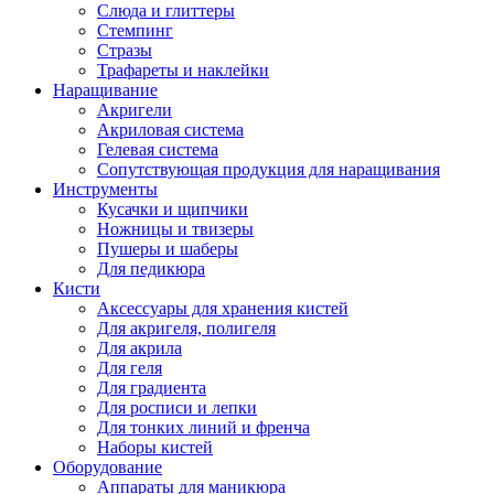
Слюда и глиттеры
Стемпинг
Стразы
Трафареты и наклейки
Наращивание
Акригели
Акриловая система
Гелевая система
Сопутствующая продукция для наращивания
Инструменты
Кусачки и щипчики
Ножницы и твизеры
Пушеры и шаберы
Для педикюра
Кисти
Аксессуары для хранения кистей
Для акригеля, полигеля
Для акрила
Для геля
Для градиента
Для росписи и лепки
Для тонких линий и френча
Наборы кистей
Оборудование
Аппараты для маникюра