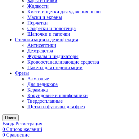
Бафы и пилки
Жидкости
Кисти и щетки для удаления пыли
Маски и экраны
Перчатки
Салфетки и полотенца
Шапочки и тапочки
Стерилизация и дезинфекция
Антисептики
Дезсредства
Журналы и индикаторы
Кровоостанавливающие средства
Пакеты для стерилизации
Фрезы
Алмазные
Для педикюра
Керамика
Корундовые и шлифовщики
Твердосплавные
Щетки и футляры для фрез
Поиск
Вход/ Регистрация
0
Список желаний
0
Сравнение