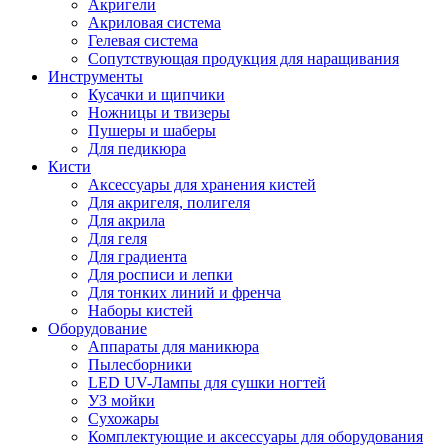
Акригели
Акриловая система
Гелевая система
Сопутствующая продукция для наращивания
Инструменты
Кусачки и щипчики
Ножницы и твизеры
Пушеры и шаберы
Для педикюра
Кисти
Аксессуары для хранения кистей
Для акригеля, полигеля
Для акрила
Для геля
Для градиента
Для росписи и лепки
Для тонких линий и френча
Наборы кистей
Оборудование
Аппараты для маникюра
Пылесборники
LED UV-Лампы для сушки ногтей
УЗ мойки
Сухожары
Комплектующие и аксессуары для оборудования