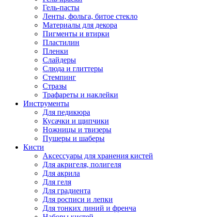
Гель-пасты
Ленты, фольга, битое стекло
Материалы для декора
Пигменты и втирки
Пластилин
Пленки
Слайдеры
Слюда и глиттеры
Стемпинг
Стразы
Трафареты и наклейки
Инструменты
Для педикюра
Кусачки и щипчики
Ножницы и твизеры
Пушеры и шаберы
Кисти
Аксессуары для хранения кистей
Для акригеля, полигеля
Для акрила
Для геля
Для градиента
Для росписи и лепки
Для тонких линий и френча
Наборы кистей