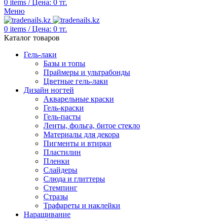
0
items
/
Цена:
0
тг.
Меню
0
items
/
Цена:
0
тг.
Каталог товаров
Гель-лаки
Базы и топы
Праймеры и ультрабонды
Цветные гель-лаки
Дизайн ногтей
Акварельные краски
Гель-краски
Гель-пасты
Ленты, фольга, битое стекло
Материалы для декора
Пигменты и втирки
Пластилин
Пленки
Слайдеры
Слюда и глиттеры
Стемпинг
Стразы
Трафареты и наклейки
Наращивание