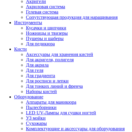
Акригели
Акриловая система
Гелевая система
Сопутствующая продукция для наращивания
Инструменты
Кусачки и щипчики
Ножницы и твизеры
Пушеры и шаберы
Для педикюра
Кисти
Аксессуары для хранения кистей
Для акригеля, полигеля
Для акрила
Для геля
Для градиента
Для росписи и лепки
Для тонких линий и френча
Наборы кистей
Оборудование
Аппараты для маникюра
Пылесборники
LED UV-Лампы для сушки ногтей
УЗ мойки
Сухожары
Комплектующие и аксессуары для оборудования