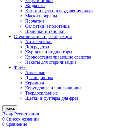
Бафы и пилки
Жидкости
Кисти и щетки для удаления пыли
Маски и экраны
Перчатки
Салфетки и полотенца
Шапочки и тапочки
Стерилизация и дезинфекция
Антисептики
Дезсредства
Журналы и индикаторы
Кровоостанавливающие средства
Пакеты для стерилизации
Фрезы
Алмазные
Для педикюра
Керамика
Корундовые и шлифовщики
Твердосплавные
Щетки и футляры для фрез
Поиск
Вход/ Регистрация
0
Список желаний
0
Сравнение