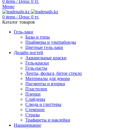
0
items
/
Цена:
0
тг.
Меню
0
items
/
Цена:
0
тг.
Каталог товаров
Гель-лаки
Базы и топы
Праймеры и ультрабонды
Цветные гель-лаки
Дизайн ногтей
Акварельные краски
Гель-краски
Гель-пасты
Ленты, фольга, битое стекло
Материалы для декора
Пигменты и втирки
Пластилин
Пленки
Слайдеры
Слюда и глиттеры
Стемпинг
Стразы
Трафареты и наклейки
Наращивание