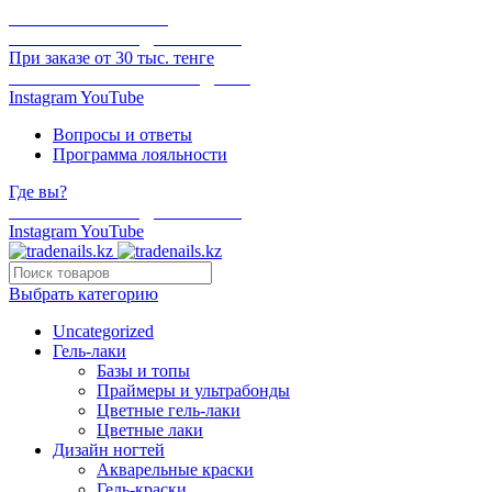
ОНЛАЙН ОПЛАТА
БЕСПЛАТНАЯ ДОСТАВКА
При заказе от 30 тыс. тенге
ОТГРУЗКА В ТОТ ЖЕ ДЕНЬ
Instagram
YouTube
Вопросы и ответы
Программа лояльности
Где вы?
БЕСПЛАТНАЯ ДОСТАВКА
Instagram
YouTube
Выбрать категорию
Uncategorized
Гель-лаки
Базы и топы
Праймеры и ультрабонды
Цветные гель-лаки
Цветные лаки
Дизайн ногтей
Акварельные краски
Гель-краски