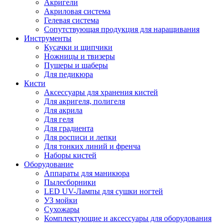
Акригели
Акриловая система
Гелевая система
Сопутствующая продукция для наращивания
Инструменты
Кусачки и щипчики
Ножницы и твизеры
Пушеры и шаберы
Для педикюра
Кисти
Аксессуары для хранения кистей
Для акригеля, полигеля
Для акрила
Для геля
Для градиента
Для росписи и лепки
Для тонких линий и френча
Наборы кистей
Оборудование
Аппараты для маникюра
Пылесборники
LED UV-Лампы для сушки ногтей
УЗ мойки
Сухожары
Комплектующие и аксессуары для оборудования