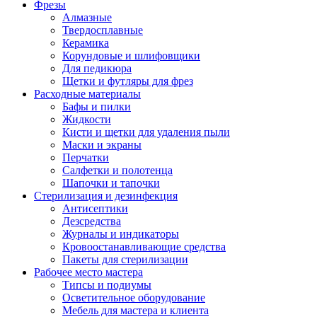
Фрезы
Алмазные
Твердосплавные
Керамика
Корундовые и шлифовщики
Для педикюра
Щетки и футляры для фрез
Расходные материалы
Бафы и пилки
Жидкости
Кисти и щетки для удаления пыли
Маски и экраны
Перчатки
Салфетки и полотенца
Шапочки и тапочки
Стерилизация и дезинфекция
Антисептики
Дезсредства
Журналы и индикаторы
Кровоостанавливающие средства
Пакеты для стерилизации
Рабочее место мастера
Типсы и подиумы
Осветительное оборудование
Мебель для мастера и клиента