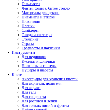
Гель-пасты
Ленты, фольга, битое стекло
Материалы для декора
Пигменты и втирки
Пластилин
Пленки
Слайдеры
Слюда и глиттеры
Стемпинг
Стразы
Трафареты и наклейки
Инструменты
Для педикюра
Кусачки и щипчики
Ножницы и твизеры
Пушеры и шаберы
Кисти
Аксессуары для хранения кистей
Для акригеля, полигеля
Для акрила
Для геля
Для градиента
Для росписи и лепки
Для тонких линий и френча
Наборы кистей