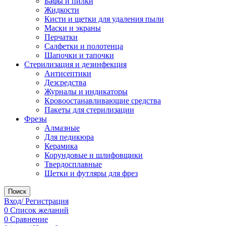
Бафы и пилки
Жидкости
Кисти и щетки для удаления пыли
Маски и экраны
Перчатки
Салфетки и полотенца
Шапочки и тапочки
Стерилизация и дезинфекция
Антисептики
Дезсредства
Журналы и индикаторы
Кровоостанавливающие средства
Пакеты для стерилизации
Фрезы
Алмазные
Для педикюра
Керамика
Корундовые и шлифовщики
Твердосплавные
Щетки и футляры для фрез
Поиск
Вход/ Регистрация
0
Список желаний
0
Сравнение