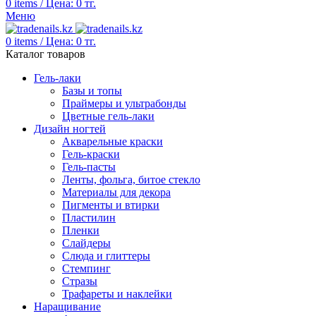
0
items
/
Цена:
0
тг.
Меню
0
items
/
Цена:
0
тг.
Каталог товаров
Гель-лаки
Базы и топы
Праймеры и ультрабонды
Цветные гель-лаки
Дизайн ногтей
Акварельные краски
Гель-краски
Гель-пасты
Ленты, фольга, битое стекло
Материалы для декора
Пигменты и втирки
Пластилин
Пленки
Слайдеры
Слюда и глиттеры
Стемпинг
Стразы
Трафареты и наклейки
Наращивание