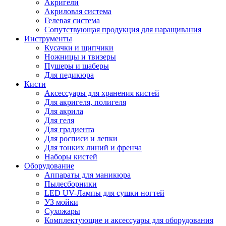
Акригели
Акриловая система
Гелевая система
Сопутствующая продукция для наращивания
Инструменты
Кусачки и щипчики
Ножницы и твизеры
Пушеры и шаберы
Для педикюра
Кисти
Аксессуары для хранения кистей
Для акригеля, полигеля
Для акрила
Для геля
Для градиента
Для росписи и лепки
Для тонких линий и френча
Наборы кистей
Оборудование
Аппараты для маникюра
Пылесборники
LED UV-Лампы для сушки ногтей
УЗ мойки
Сухожары
Комплектующие и аксессуары для оборудования