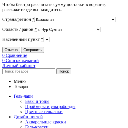
Чтобы быстро рассчитать сумму доставки в корзине,
расскажите где вы находитесь.
Страна/регион
*
Область / район
*
Населённый пункт
*
Отмена
Сохранить
0
Сравнение
0
Список желаний
Личный кабинет
Поиск
Меню
Товары
Гель-лаки
Базы и топы
Праймеры и ультрабонды
Цветные гель-лаки
Дизайн ногтей
Акварельные краски
Гель-краски