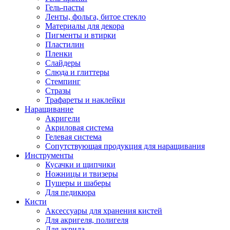
Гель-пасты
Ленты, фольга, битое стекло
Материалы для декора
Пигменты и втирки
Пластилин
Пленки
Слайдеры
Слюда и глиттеры
Стемпинг
Стразы
Трафареты и наклейки
Наращивание
Акригели
Акриловая система
Гелевая система
Сопутствующая продукция для наращивания
Инструменты
Кусачки и щипчики
Ножницы и твизеры
Пушеры и шаберы
Для педикюра
Кисти
Аксессуары для хранения кистей
Для акригеля, полигеля
Для акрила