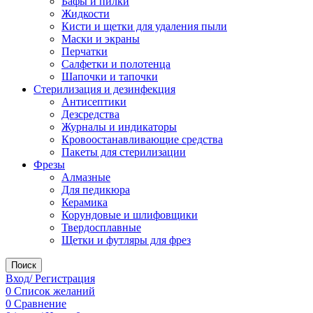
Бафы и пилки
Жидкости
Кисти и щетки для удаления пыли
Маски и экраны
Перчатки
Салфетки и полотенца
Шапочки и тапочки
Стерилизация и дезинфекция
Антисептики
Дезсредства
Журналы и индикаторы
Кровоостанавливающие средства
Пакеты для стерилизации
Фрезы
Алмазные
Для педикюра
Керамика
Корундовые и шлифовщики
Твердосплавные
Щетки и футляры для фрез
Поиск
Вход/ Регистрация
0
Список желаний
0
Сравнение