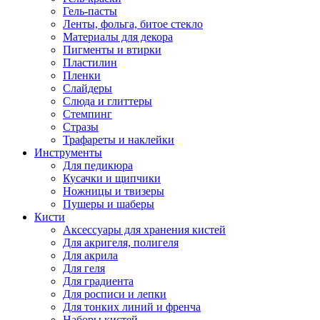
Гель-пасты
Ленты, фольга, битое стекло
Материалы для декора
Пигменты и втирки
Пластилин
Пленки
Слайдеры
Слюда и глиттеры
Стемпинг
Стразы
Трафареты и наклейки
Инструменты
Для педикюра
Кусачки и щипчики
Ножницы и твизеры
Пушеры и шаберы
Кисти
Аксессуары для хранения кистей
Для акригеля, полигеля
Для акрила
Для геля
Для градиента
Для росписи и лепки
Для тонких линий и френча
Наборы кистей