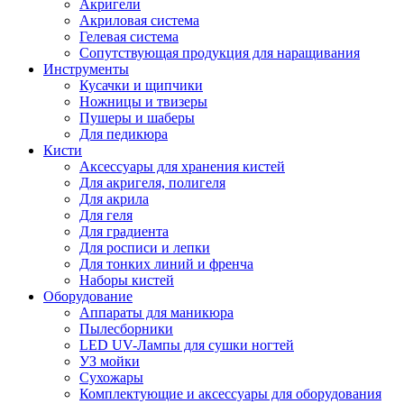
Акригели
Акриловая система
Гелевая система
Сопутствующая продукция для наращивания
Инструменты
Кусачки и щипчики
Ножницы и твизеры
Пушеры и шаберы
Для педикюра
Кисти
Аксессуары для хранения кистей
Для акригеля, полигеля
Для акрила
Для геля
Для градиента
Для росписи и лепки
Для тонких линий и френча
Наборы кистей
Оборудование
Аппараты для маникюра
Пылесборники
LED UV-Лампы для сушки ногтей
УЗ мойки
Сухожары
Комплектующие и аксессуары для оборудования