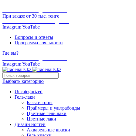
ОНЛАЙН ОПЛАТА
БЕСПЛАТНАЯ ДОСТАВКА
При заказе от 30 тыс. тенге
ОТГРУЗКА В ТОТ ЖЕ ДЕНЬ
Instagram
YouTube
Вопросы и ответы
Программа лояльности
Где вы?
БЕСПЛАТНАЯ ДОСТАВКА
Instagram
YouTube
Выбрать категорию
Uncategorized
Гель-лаки
Базы и топы
Праймеры и ультрабонды
Цветные гель-лаки
Цветные лаки
Дизайн ногтей
Акварельные краски
Гель-краски