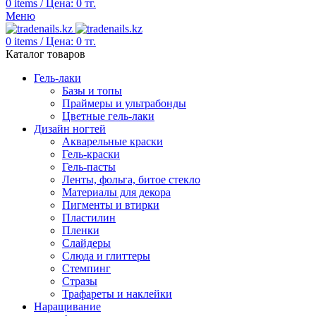
0
items
/
Цена:
0
тг.
Меню
0
items
/
Цена:
0
тг.
Каталог товаров
Гель-лаки
Базы и топы
Праймеры и ультрабонды
Цветные гель-лаки
Дизайн ногтей
Акварельные краски
Гель-краски
Гель-пасты
Ленты, фольга, битое стекло
Материалы для декора
Пигменты и втирки
Пластилин
Пленки
Слайдеры
Слюда и глиттеры
Стемпинг
Стразы
Трафареты и наклейки
Наращивание