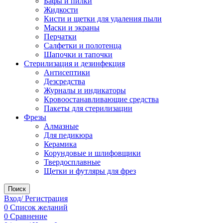
Бафы и пилки
Жидкости
Кисти и щетки для удаления пыли
Маски и экраны
Перчатки
Салфетки и полотенца
Шапочки и тапочки
Стерилизация и дезинфекция
Антисептики
Дезсредства
Журналы и индикаторы
Кровоостанавливающие средства
Пакеты для стерилизации
Фрезы
Алмазные
Для педикюра
Керамика
Корундовые и шлифовщики
Твердосплавные
Щетки и футляры для фрез
Поиск
Вход/ Регистрация
0
Список желаний
0
Сравнение