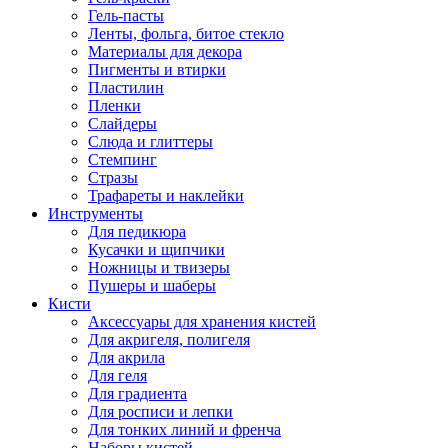
Гель-пасты
Ленты, фольга, битое стекло
Материалы для декора
Пигменты и втирки
Пластилин
Пленки
Слайдеры
Слюда и глиттеры
Стемпинг
Стразы
Трафареты и наклейки
Инструменты
Для педикюра
Кусачки и щипчики
Ножницы и твизеры
Пушеры и шаберы
Кисти
Аксессуары для хранения кистей
Для акригеля, полигеля
Для акрила
Для геля
Для градиента
Для росписи и лепки
Для тонких линий и френча
Наборы кистей