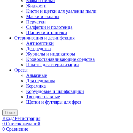
Бафы и пилки
Жидкости
Кисти и щетки для удаления пыли
Маски и экраны
Перчатки
Салфетки и полотенца
Шапочки и тапочки
Стерилизация и дезинфекция
Антисептики
Дезсредства
Журналы и индикаторы
Кровоостанавливающие средства
Пакеты для стерилизации
Фрезы
Алмазные
Для педикюра
Керамика
Корундовые и шлифовщики
Твердосплавные
Щетки и футляры для фрез
Поиск
Вход/ Регистрация
0
Список желаний
0
Сравнение