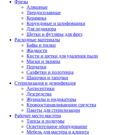
Фрезы
Алмазные
Твердосплавные
Керамика
Корундовые и шлифовщики
Для педикюра
Щетки и футляры для фрез
Расходные материалы
Бафы и пилки
Жидкости
Кисти и щетки для удаления пыли
Маски и экраны
Перчатки
Салфетки и полотенца
Шапочки и тапочки
Стерилизация и дезинфекция
Антисептики
Дезсредства
Журналы и индикаторы
Кровоостанавливающие средства
Пакеты для стерилизации
Рабочее место мастера
Типсы и подиумы
Осветительное оборудование
Мебель для мастера и клиента