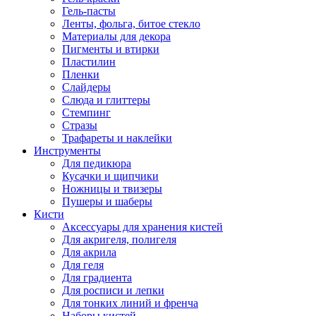
Гель-пасты
Ленты, фольга, битое стекло
Материалы для декора
Пигменты и втирки
Пластилин
Пленки
Слайдеры
Слюда и глиттеры
Стемпинг
Стразы
Трафареты и наклейки
Инструменты
Для педикюра
Кусачки и щипчики
Ножницы и твизеры
Пушеры и шаберы
Кисти
Аксессуары для хранения кистей
Для акригеля, полигеля
Для акрила
Для геля
Для градиента
Для росписи и лепки
Для тонких линий и френча
Наборы кистей