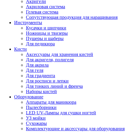
Акригели
Акриловая система
Гелевая система
Сопутствующая продукция для наращивания
Инструменты
Кусачки и щипчики
Ножницы и твизеры
Пушеры и шаберы
Для педикюра
Кисти
Аксессуары для хранения кистей
Для акригеля, полигеля
Для акрила
Для геля
Для градиента
Для росписи и лепки
Для тонких линий и френча
Наборы кистей
Оборудование
Аппараты для маникюра
Пылесборники
LED UV-Лампы для сушки ногтей
УЗ мойки
Сухожары
Комплектующие и аксессуары для оборудования