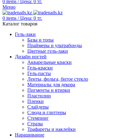
0
items
/
Цена:
0
тг.
Меню
0
items
/
Цена:
0
тг.
Каталог товаров
Гель-лаки
Базы и топы
Праймеры и ультрабонды
Цветные гель-лаки
Дизайн ногтей
Акварельные краски
Гель-краски
Гель-пасты
Ленты, фольга, битое стекло
Материалы для декора
Пигменты и втирки
Пластилин
Пленки
Слайдеры
Слюда и глиттеры
Стемпинг
Стразы
Трафареты и наклейки
Наращивание