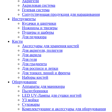
Акригели
Акриловая система
Гелевая система
Сопутствующая продукция для наращивания
Инструменты
Кусачки и щипчики
Ножницы и твизеры
Пушеры и шаберы
Для педикюра
Кисти
Аксессуары для хранения кистей
Для акригеля, полигеля
Для акрила
Для геля
Для градиента
Для росписи и лепки
Для тонких линий и френча
Наборы кистей
Оборудование
Аппараты для маникюра
Пылесборники
LED UV-Лампы для сушки ногтей
УЗ мойки
Сухожары
Комплектующие и аксессуары для оборудования