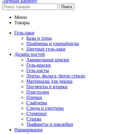
Личный кабинет
Поиск
Меню
Товары
Гель-лаки
Базы и топы
Праймеры и ультрабонды
Цветные гель-лаки
Дизайн ногтей
Акварельные краски
Гель-краски
Гель-пасты
Ленты, фольга, битое стекло
Материалы для декора
Пигменты и втирки
Пластилин
Пленки
Слайдеры
Слюда и глиттеры
Стемпинг
Стразы
Трафареты и наклейки
Наращивание