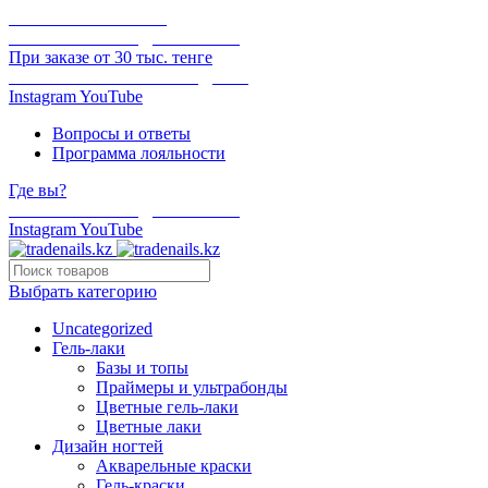
ОНЛАЙН ОПЛАТА
БЕСПЛАТНАЯ ДОСТАВКА
При заказе от 30 тыс. тенге
ОТГРУЗКА В ТОТ ЖЕ ДЕНЬ
Instagram
YouTube
Вопросы и ответы
Программа лояльности
Где вы?
БЕСПЛАТНАЯ ДОСТАВКА
Instagram
YouTube
Выбрать категорию
Uncategorized
Гель-лаки
Базы и топы
Праймеры и ультрабонды
Цветные гель-лаки
Цветные лаки
Дизайн ногтей
Акварельные краски
Гель-краски