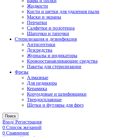
Бафы и пилки
Жидкости
Кисти и щетки для удаления пыли
Маски и экраны
Перчатки
Салфетки и полотенца
Шапочки и тапочки
Стерилизация и дезинфекция
Антисептики
Дезсредства
Журналы и индикаторы
Кровоостанавливающие средства
Пакеты для стерилизации
Фрезы
Алмазные
Для педикюра
Керамика
Корундовые и шлифовщики
Твердосплавные
Щетки и футляры для фрез
Поиск
Вход/ Регистрация
0
Список желаний
0
Сравнение