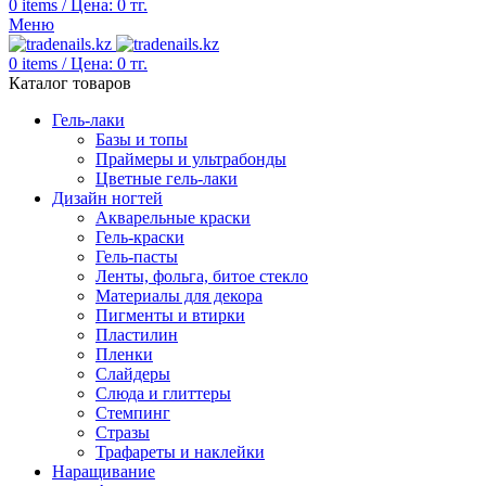
0
items
/
Цена:
0
тг.
Меню
0
items
/
Цена:
0
тг.
Каталог товаров
Гель-лаки
Базы и топы
Праймеры и ультрабонды
Цветные гель-лаки
Дизайн ногтей
Акварельные краски
Гель-краски
Гель-пасты
Ленты, фольга, битое стекло
Материалы для декора
Пигменты и втирки
Пластилин
Пленки
Слайдеры
Слюда и глиттеры
Стемпинг
Стразы
Трафареты и наклейки
Наращивание