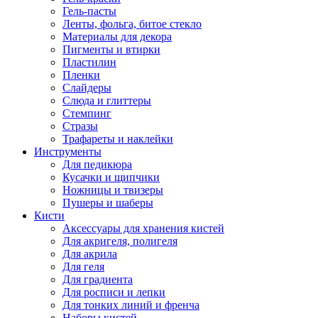
Гель-пасты
Ленты, фольга, битое стекло
Материалы для декора
Пигменты и втирки
Пластилин
Пленки
Слайдеры
Слюда и глиттеры
Стемпинг
Стразы
Трафареты и наклейки
Инструменты
Для педикюра
Кусачки и щипчики
Ножницы и твизеры
Пушеры и шаберы
Кисти
Аксессуары для хранения кистей
Для акригеля, полигеля
Для акрила
Для геля
Для градиента
Для росписи и лепки
Для тонких линий и френча
Наборы кистей