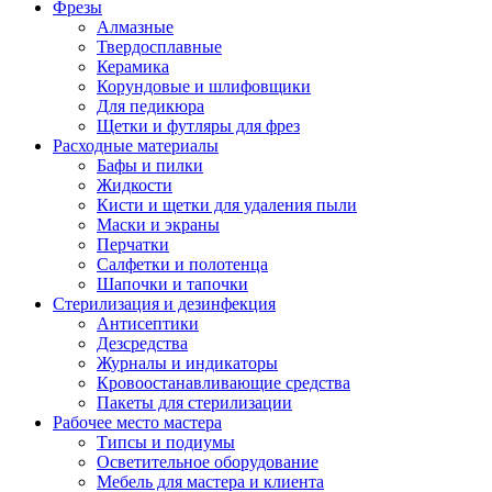
Фрезы
Алмазные
Твердосплавные
Керамика
Корундовые и шлифовщики
Для педикюра
Щетки и футляры для фрез
Расходные материалы
Бафы и пилки
Жидкости
Кисти и щетки для удаления пыли
Маски и экраны
Перчатки
Салфетки и полотенца
Шапочки и тапочки
Стерилизация и дезинфекция
Антисептики
Дезсредства
Журналы и индикаторы
Кровоостанавливающие средства
Пакеты для стерилизации
Рабочее место мастера
Типсы и подиумы
Осветительное оборудование
Мебель для мастера и клиента