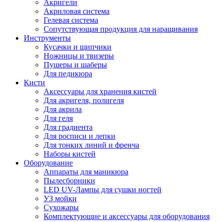
Акригели
Акриловая система
Гелевая система
Сопутствующая продукция для наращивания
Инструменты
Кусачки и щипчики
Ножницы и твизеры
Пушеры и шаберы
Для педикюра
Кисти
Аксессуары для хранения кистей
Для акригеля, полигеля
Для акрила
Для геля
Для градиента
Для росписи и лепки
Для тонких линий и френча
Наборы кистей
Оборудование
Аппараты для маникюра
Пылесборники
LED UV-Лампы для сушки ногтей
УЗ мойки
Сухожары
Комплектующие и аксессуары для оборудования