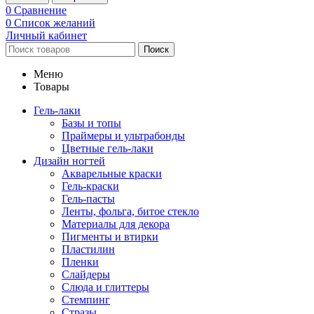
0
Сравнение
0
Список желаний
Личный кабинет
Поиск
Меню
Товары
Гель-лаки
Базы и топы
Праймеры и ультрабонды
Цветные гель-лаки
Дизайн ногтей
Акварельные краски
Гель-краски
Гель-пасты
Ленты, фольга, битое стекло
Материалы для декора
Пигменты и втирки
Пластилин
Пленки
Слайдеры
Слюда и глиттеры
Стемпинг
Стразы