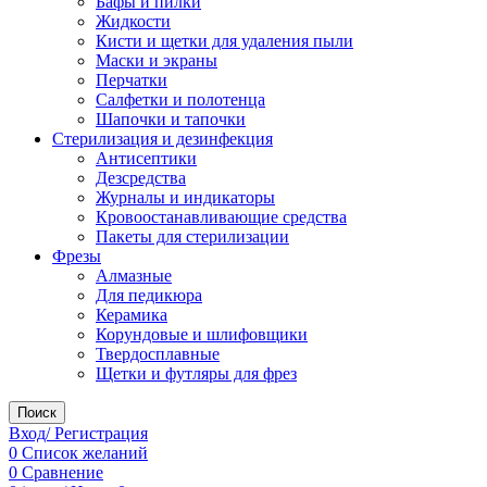
Бафы и пилки
Жидкости
Кисти и щетки для удаления пыли
Маски и экраны
Перчатки
Салфетки и полотенца
Шапочки и тапочки
Стерилизация и дезинфекция
Антисептики
Дезсредства
Журналы и индикаторы
Кровоостанавливающие средства
Пакеты для стерилизации
Фрезы
Алмазные
Для педикюра
Керамика
Корундовые и шлифовщики
Твердосплавные
Щетки и футляры для фрез
Поиск
Вход/ Регистрация
0
Список желаний
0
Сравнение