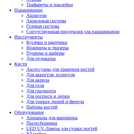
Трафареты и наклейки
Наращивание
Акригели
Акриловая система
Гелевая система
Сопутствующая продукция для наращивания
Инструменты
Кусачки и щипчики
Ножницы и твизеры
Пушеры и шаберы
Для педикюра
Кисти
Аксессуары для хранения кистей
Для акригеля, полигеля
Для акрила
Для геля
Для градиента
Для росписи и лепки
Для тонких линий и френча
Наборы кистей
Оборудование
Аппараты для маникюра
Пылесборники
LED UV-Лампы для сушки ногтей
УЗ мойки