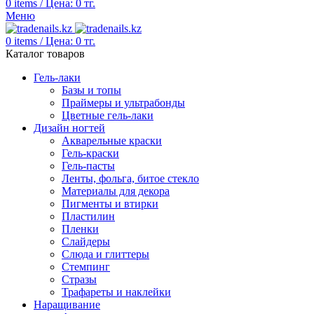
0
items
/
Цена:
0
тг.
Меню
0
items
/
Цена:
0
тг.
Каталог товаров
Гель-лаки
Базы и топы
Праймеры и ультрабонды
Цветные гель-лаки
Дизайн ногтей
Акварельные краски
Гель-краски
Гель-пасты
Ленты, фольга, битое стекло
Материалы для декора
Пигменты и втирки
Пластилин
Пленки
Слайдеры
Слюда и глиттеры
Стемпинг
Стразы
Трафареты и наклейки
Наращивание