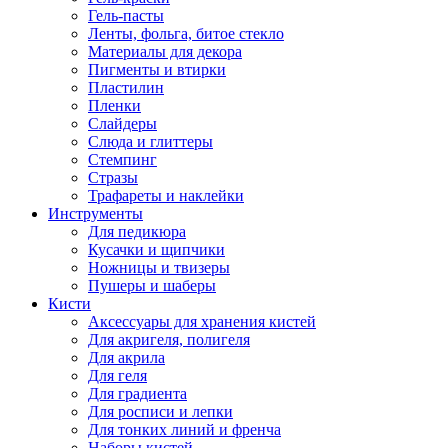
Гель-пасты
Ленты, фольга, битое стекло
Материалы для декора
Пигменты и втирки
Пластилин
Пленки
Слайдеры
Слюда и глиттеры
Стемпинг
Стразы
Трафареты и наклейки
Инструменты
Для педикюра
Кусачки и щипчики
Ножницы и твизеры
Пушеры и шаберы
Кисти
Аксессуары для хранения кистей
Для акригеля, полигеля
Для акрила
Для геля
Для градиента
Для росписи и лепки
Для тонких линий и френча
Наборы кистей