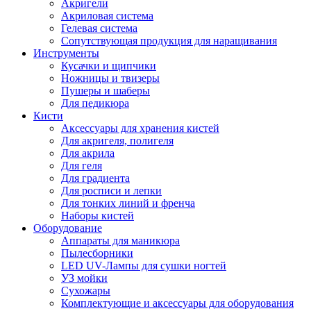
Акригели
Акриловая система
Гелевая система
Сопутствующая продукция для наращивания
Инструменты
Кусачки и щипчики
Ножницы и твизеры
Пушеры и шаберы
Для педикюра
Кисти
Аксессуары для хранения кистей
Для акригеля, полигеля
Для акрила
Для геля
Для градиента
Для росписи и лепки
Для тонких линий и френча
Наборы кистей
Оборудование
Аппараты для маникюра
Пылесборники
LED UV-Лампы для сушки ногтей
УЗ мойки
Сухожары
Комплектующие и аксессуары для оборудования