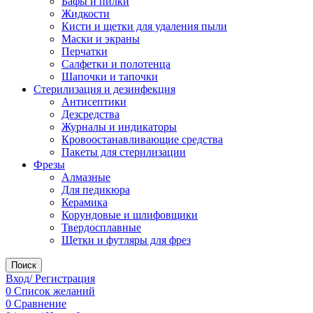
Бафы и пилки
Жидкости
Кисти и щетки для удаления пыли
Маски и экраны
Перчатки
Салфетки и полотенца
Шапочки и тапочки
Стерилизация и дезинфекция
Антисептики
Дезсредства
Журналы и индикаторы
Кровоостанавливающие средства
Пакеты для стерилизации
Фрезы
Алмазные
Для педикюра
Керамика
Корундовые и шлифовщики
Твердосплавные
Щетки и футляры для фрез
Поиск
Вход/ Регистрация
0
Список желаний
0
Сравнение