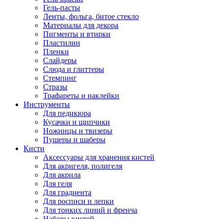
Гель-пасты
Ленты, фольга, битое стекло
Материалы для декора
Пигменты и втирки
Пластилин
Пленки
Слайдеры
Слюда и глиттеры
Стемпинг
Стразы
Трафареты и наклейки
Инструменты
Для педикюра
Кусачки и щипчики
Ножницы и твизеры
Пушеры и шаберы
Кисти
Аксессуары для хранения кистей
Для акригеля, полигеля
Для акрила
Для геля
Для градиента
Для росписи и лепки
Для тонких линий и френча
Наборы кистей