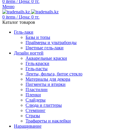
0
items
/
Цена:
0
тг.
Меню
0
items
/
Цена:
0
тг.
Каталог товаров
Гель-лаки
Базы и топы
Праймеры и ультрабонды
Цветные гель-лаки
Дизайн ногтей
Акварельные краски
Гель-краски
Гель-пасты
Ленты, фольга, битое стекло
Материалы для декора
Пигменты и втирки
Пластилин
Пленки
Слайдеры
Слюда и глиттеры
Стемпинг
Стразы
Трафареты и наклейки
Наращивание