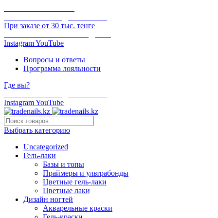
ОНЛАЙН ОПЛАТА
БЕСПЛАТНАЯ ДОСТАВКА
При заказе от 30 тыс. тенге
ОТГРУЗКА В ТОТ ЖЕ ДЕНЬ
Instagram
YouTube
Вопросы и ответы
Программа лояльности
Где вы?
БЕСПЛАТНАЯ ДОСТАВКА
Instagram
YouTube
Выбрать категорию
Uncategorized
Гель-лаки
Базы и топы
Праймеры и ультрабонды
Цветные гель-лаки
Цветные лаки
Дизайн ногтей
Акварельные краски
Гель-краски