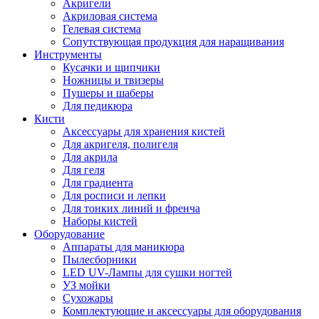
Акригели
Акриловая система
Гелевая система
Сопутствующая продукция для наращивания
Инструменты
Кусачки и щипчики
Ножницы и твизеры
Пушеры и шаберы
Для педикюра
Кисти
Аксессуары для хранения кистей
Для акригеля, полигеля
Для акрила
Для геля
Для градиента
Для росписи и лепки
Для тонких линий и френча
Наборы кистей
Оборудование
Аппараты для маникюра
Пылесборники
LED UV-Лампы для сушки ногтей
УЗ мойки
Сухожары
Комплектующие и аксессуары для оборудования